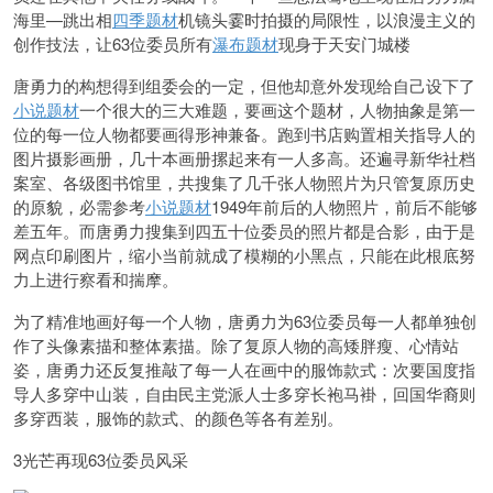
海里—
跳出相
四季题材
机镜头霎时拍摄的局限性，以浪漫主义的
创作技法，让63位委员所有
瀑布题材
现身于天安门城楼
唐勇力的构想得到组委会的一定，但他却意外发现给自己设下了
小说题材
一个很大的三大难题，要画这个题材，人物抽象是第一
位的每一位人物都要画得形神兼备。跑到书店购置相关指导人的
图片摄影画册，几十本画册摞起来有一人多高。还遍寻新华社档
案室、各级图书馆里，
共搜集了几千张人物照片为只管复原历史
的原貌，必需参考
小说题材
1949年前后的人物照片，前后不能够
差五年。而唐勇力搜集到四五十位委员的照片都是合影，由于是
网点印刷图片，缩小当前就成了模糊的小黑点，只能在此根底努
力上进行察看和揣摩。
为了精准地画好每一个人物，唐勇力为63位委员每一人都单独创
作了头像素描和整体素描。除了复原人物的高矮胖瘦、心情站
姿，唐勇力还反复推敲了每一人在画中的服饰款式：次要国度指
导人多穿中山装，自由民主党派人士多穿长袍马褂，回国华裔则
多穿西装，服饰的款式、的颜色等各有差别。
3光芒再现63位委员风采