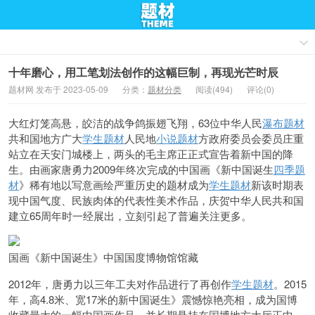
十年磨心，用工笔划法创作的这幅巨制，再现光芒时辰
题材网 发布于 2023-05-09
分类：
题材分类
阅读(494)
评论(0)
大红灯笼高悬，皎洁的战争鸽振翅飞翔，63位中华人民
瀑布题材
共和国地方广大
学生题材
人民地
小说题材
方政府委员会委员庄重
站立在天安门城楼上，两头的毛主席正正式宣告着新中国的降
生。由画家唐勇力2009年终次完成的中国画《新中国诞生
四季题
材
》
稀有地以写意画绘严重历史的题材成为
学生题材
新该时期表
现中国气度、民族肉体的代表性美术作品，庆贺中华人民共和国
建立65周年时一经展出，立刻引起了普遍关注更多。
国画《新中国诞生》中国国度博物馆馆藏
2012年，唐勇力以三年工夫对作品进行了再创作
学生题材
。2015
年，
高4.8米、宽17米的新中国诞生》震憾惊艳亮相，成为国博
收藏最大的一幅中国画作品，并长期悬挂在国博地方大厅正中