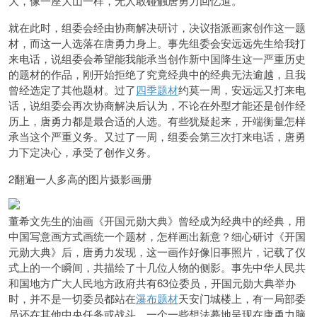
大，像一座大山一样，无人敢碰触唐勇力回忆道。
就在此时，组委会经由协商解决研讨，决议指派画家创作这一题
材，而这一人选落在唐勇力身上。事先组委会安远远先生给我打
来电话，说组委会希望能我能承当创作新中国降生这一严重历史
的题材的作品，刚开始拒绝了究竟经典中的经典无法逾越，且我
曾经选定了其他题材。过了
四季题材
约莫一周，安远远又打来电
话，说组委会再次协商解决后认为，不论在外型才能还是创作经
历上，唐勇力都是最合适的人选。有些犹疑起来，开端衡量怎样
承当这个严重义务。又过了一周，组委会第三次打来电话，唐勇
力下定决心，承受了创作义务。
2翻遍一人多高的图片摄影画册
董希文先生的油画《开国元勋大典》曾经成为经典中的经典，用
中国写意画方式画统一个题材，怎样画出新意？细心研讨《开国
元勋大典》后，唐勇力发现，这一画作好像旧事照片，记载了仪
式上的一个瞬间，共描绘了十几位人物的侧影。事先中华人民共
和国地方广大人民地方政府共有63位委员，开国元勋大典举办
时，并不是一切委员都站在
瀑布题材
天安门城楼上，有一局部委
员还在其他中央任务或战斗。一个一些想法蓦地呈现在唐勇力脑