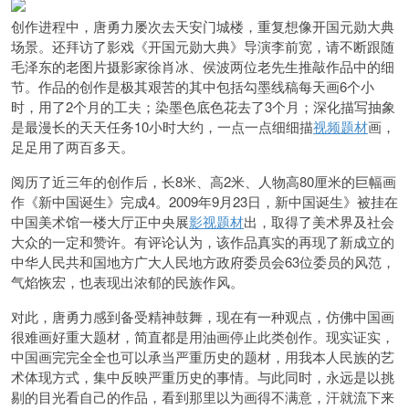
创作进程中，唐勇力屡次去天安门城楼，重复想像开国元勋大典
场景。还拜访了影戏《开国元勋大典》导演李前宽，请不断跟随
毛泽东的老图片摄影家徐肖冰、侯波两位老先生推敲作品中的细
节。作品的创作是极其艰苦的其中包括勾墨线稿每天画6个小
时，用了2个月的工夫；染墨色底色花去了3个月；深化描写抽象
是最漫长的天天任务10小时大约，一点一点细细描
视频题材
画，
足足用了两百多天。
阅历了近三年的创作后，长8米、高2米、人物高80厘米的巨幅画
作《新中国诞生》完成4。2009年9月23日，新中国诞生》被挂在
中国美术馆一楼大厅正中央展
影视题材
出，取得了美术界及社会
大众的一定和赞许。有评论认为，该作品真实的再现了新成立的
中华人民共和国地方广大人民地方政府委员会63位委员的风范，
气焰恢宏，也表现出浓郁的民族作风。
对此，唐勇力感到备受精神鼓舞，现在有一种观点，仿佛中国画
很难画好重大题材，简直都是用油画停止此类创作。现实证实，
中国画完完全全也可以承当严重历史的题材，用我本人民族的艺
术体现方式，集中反映严重历史的事情。与此同时，永远是以挑
剔的目光看自己的作品，
看到那里以为画得不满意，汗就流下来