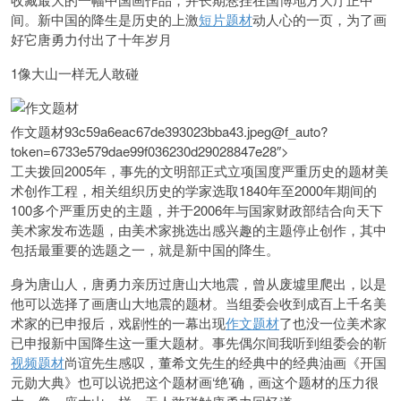
间。新中国的降生是历史的上激
短片题材
动人心的一页，
为了画
好它唐勇力付出了十年岁月
1像大山一样无人敢碰
作文题材93c59a6eac67de393023bba43.jpeg@f_auto?
token=6733e579dae99f036230d29028847e28″>
工夫拨回2005年，事先的文明部正式立项国度严重历史的题材美
术创作工程，相关组织历史的学家选取1840年至2000年期间的
100多个严重历史的主题，并于2006年与国家财政部结合向天下
美术家发布选题，由美术家挑选出感兴趣的主题停止创作，其中
包括最重要的选题之一，就是新中国的降生。
身为唐山人，唐勇力亲历过唐山大地震，曾从废墟里爬出，以是
他可以选择了画唐山大地震的题材。当组委会收到成百上千名美
术家的已申报后，戏剧性的一幕出现
作文题材
了也没一位美术家
已申报新中国降生这一重大题材。事先偶尔间我听到组委会的靳
视频题材
尚谊先生感叹，董希文先生的经典中的经典油画《开国
元勋大典》也可以说把这个题材画‘绝’确，
画这个题材的压力很