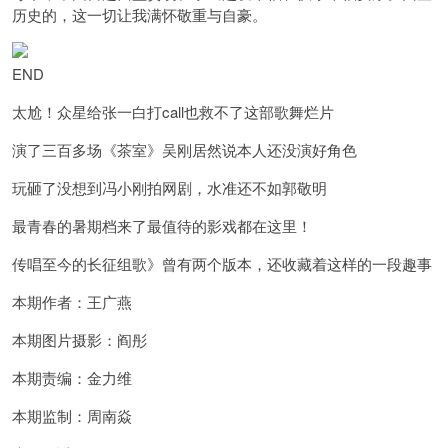
历史的，这一切让我满怀敬重与自豪。
END
太尬！众星给张一白打call也救不了这部歌舞烂片
演了三百多场《茶室》吴刚居然说本人还没演好角色
玩砸了没想到冯小刚拍网剧，水准还不如郭敬明
最青春的暑期档来了最值待的影戏都在这里！
传唱至今的长征组歌》曾有两个版本，还收藏着这样的一段趣事
本期作者：王广燕
本期图片摄影：阎彤
本期责编：金力维
本期监制：周南焱