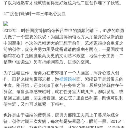
了以为既然有才能就该画得更好这也为他二度创作埋下了伏笔。
4二度创作历时一年三年呕心沥血
2012年，时任国度博物馆馆长吕章申的频频约请下，61岁的唐勇
力做了一个重要的决议：为国度博物馆地方大厅量身定做新的新
中国诞生》本次的尺幅远大的理想于前作。艺术家很少会重复之
前的创作，促使唐勇力承受此番邀请的缘由有两点：一是国度博
物馆在心中是国度最高历史的文明艺术殿堂，地位十分主要；二
是新中国诞生》另有持续调整后、进步的空间。
为了这幅巨作，唐勇力在市郊租了一个大画室，浑身心投入创
作。画起来经常废寝忘餐，泡
视频题材
面、紧缩饼干是最常见的
主食。刚开始，还会转辗于家与任务室之间，厥后爽性就住在任
务室。每当孤单感来临时，就在任务室大喊几声，聊以发泄，或
是回去跑几圈，回去接着画。还在院子里自己种菜，既也可以利
便生涯，又也可以抓紧一下精神。
也许是由于极端的疲劳感，唐勇力那段工夫患上了美尼尔综合
征，创作时期三次发病，每次都是头晕恶心，眼前一黑。2015年
画作完成后，就再也也没复发过。从2012年到2015年，又是唐勇