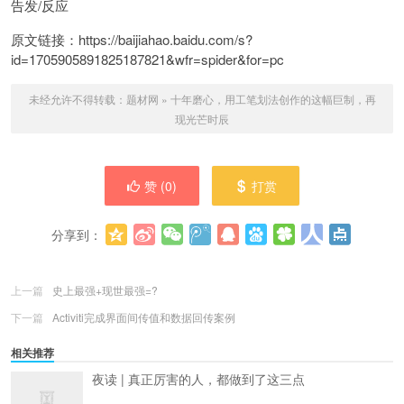
告发/反应
原文链接：https://baijiahao.baidu.com/s?
id=1705905891825187821&wfr=spider&for=pc
未经允许不得转载：
题材网
»
十年磨心，用工笔划法创作的这幅巨制，再
现光芒时辰
赞 (
0
)
打赏
分享到：
更多
(
0
)
上一篇
史上最强+现世最强=?
下一篇
Activiti完成界面间传值和数据回传案例
相关推荐
夜读 | 真正厉害的人，都做到了这三点