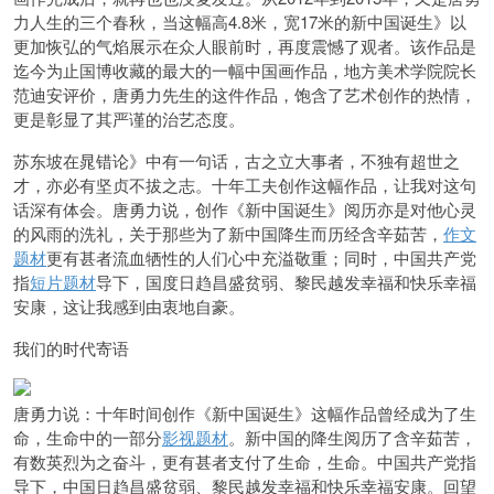
力人生的三个春秋，当
这幅高4.8米，宽17米的新中国诞生》以
更加恢弘的气焰展示在众人眼前时，再度震憾了观者。该作品是
迄今为止国博收藏的最大的一幅中国画作品，地方美术学院院长
范迪安评价，唐勇力先生的这件作品，饱含了艺术创作的热情，
更是彰显了其严谨的治艺态度。
苏东坡在晁错论》中有一句话，古之立大事者，不独有超世之
才，亦必有坚贞不拔之志。十年工夫创作这幅作品，让我对这句
话深有体会。唐勇力说，创作《新中国诞生》阅历亦是对他心灵
的风雨的洗礼，关于那些为了新中国降生而历经含辛茹苦，
作文
题材
更有甚者流血牺性的人们心中充溢敬重；同时，中国共产党
指
短片题材
导下，国度日趋昌盛贫弱、黎民越发幸福和快乐幸福
安康，这让我感到由衷地自豪。
我们的时代寄语
唐勇力说：十年时间创作《新中国诞生》这幅作品曾经成为了生
命，生命中的一部分
影视题材
。新中国的降生阅历了含辛茹苦，
有数英烈为之奋斗，更有甚者支付了生命，生命。中国共产党指
导下，中国日趋昌盛贫弱、黎民越发幸福和快乐幸福安康。回望