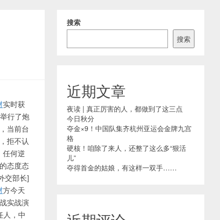
搜索
搜索
近期文章
材
实时获
夜读 | 真正厉害的人，都做到了这三点
日举行了炮
今日秋分
，当前台
夺金×9！中国队集齐杭州亚运会金牌九宫
格
，拒不认
硬核！咱除了来人，还整了这么多“狠活
，任何逆
儿”
的态度态
夺得首金的姑娘，有这样一双手……
外交部长]
材
方今天
战实战演
任人，中
近期评论