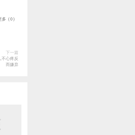
更多
(
0
)
下一篇
人不心疼反
而嫌弃