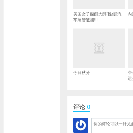
美国女子酩酊大醉[性侵]汽
内
车尾管遭捕!!!
今日秋分
夺
运
评论
0