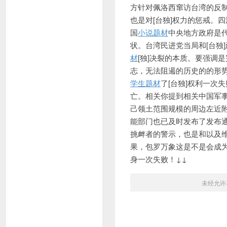
方针对佩洛西窜访台湾的反
也是对[台独]权
力的惩戒。四
国
小说题材
中央地方政府是
状。台湾民
进党当局和[台独
材
[独]决裂的本质。要强调
志，无法阻遏的历史的的形势
学生题材
了[台独]权利一次
亡。相关你提到相关中国军
己领土范围规模的周边左近
能部门也已及时发布了发布
挑衅者的警示，也是和以及
果，包罗万象这是不是会成为
身一次失败！↓↓
未经允许