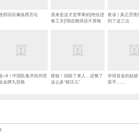
政部回应佩洛西言论
原来是这才是苹果的[绝佳进
夜读 | 真正厉
食工夫]!现在晓得还不算晚
到了这三点
金×9！中国队集齐杭州亚
硬核！咱除了来人，还整了
夺得首金的姑娘
会金牌九宫格
这么多“狠活儿”
双手……