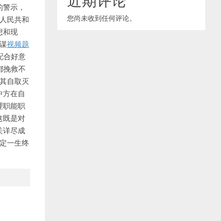
的警示，
您尚未收到任何评论。
人民共和
想和现
谋
视频题
配合好意
都挽救不
速其自取灭
中方在自
理职能职
这既是对
关详尽成
注定一生终