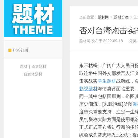
当前位置：
题材网
题材分类
正
>
>
否对台湾炮击实
题材网
题材网 发布于 2022-09-18
分类
RSS订阅
永不枯竭：广阔广大人民日
题材
|
论文题材
取连络中国
外交部发言人汪
自媒体题材
击实战实
学生题材
战演练，
影视题材
海情势背面临重要，
同一其中包括国原则，企图
历史潮流，[以武拒统]所图
瀑
度坚决需要支持，注定一生终
吴钊燮称大陆方面是使用佩
正式正式宣布将进行新的多
练会成为常态吗?汪文斌：提