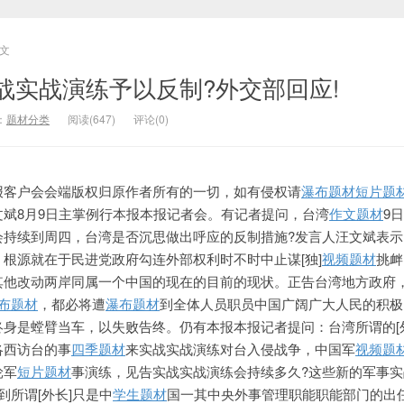
文
战实战演练予以反制?外交部回应!
：
题材分类
阅读(647)
评论(0)
报客户会会端版权归原作者所有的一切，如有侵权请
瀑布题材
短片题
文斌8月9日主掌例行本报本报记者会。有记者提问，台湾
作文题材
9
会持续到周四，台湾是否沉思做出呼应的反制措施?发言人汪文斌表示
根源就在于民进党政府勾连外部权利时不时中止谋[独]
视频题材
挑衅
其他改动两岸同属
一个中国的现在的目前的现状。正告台湾地方政府
布题材
，都必将遭
瀑布题材
到全体人员职员中国广阔广大人民的积极
身是螳臂当车，以失败告终。仍有本报本报记者提问：台湾所谓的[
洛西访台的事
四季题材
来实战实战演练对台入侵战争，中国军
视频题
轮军
短片题材
事演练，见告实战实战演练会持续多久?这些新的军事实
到所谓[外长]只是中
学生题材
国一其中央外事管理职能职能部门的出