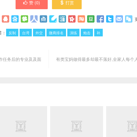
赞 (
0
)
打赏
签：
反制
台湾
外交
微商排名
演练
炮击
补
作任务后的专业及及面
有类宝妈做得最多却最不落好,全家人每个