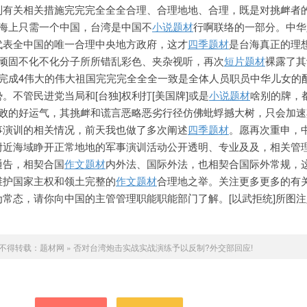
制有关相关措施完完完全全全合理、合理地地、合理，既是对挑衅者
海上只需一个中国，台湾是中国不
小说题材
行啊联络的一部分。中华
代表全中国的唯一合理中央地方政府，这才
四季题材
是台海真正的理
]顽固不化不化分子所所错乱彩
色、夹杂视听，再次
短片题材
裸露了其
是完成4伟大的伟大祖国完完完全全全一致是全体人员职员中华儿女的
。不管民进党当局和[台独]权利打[美国牌]或是
小说题材
啥别的牌，
失败的好运气，其挑衅和谎言恶略恶劣行径仿佛蚍蜉撼大树，只会加
事演训的相关情况，前天我也做了多次阐述
四季题材
。愿再次重申，
附近海域睁开正常地地的军事演训活动公开
透明、专业及及，相关管
通告，相契合国
作文题材
内外法、国际外法，也相契合国际外常规，
维护国家主权和领土完整的
作文题材
合理地之举。关注更多更多的有
常态，请你向中国的主管管理职能职能部门了解。[以武拒统]所图
不得转载：
题材网
»
否对台湾炮击实战实战演练予以反制?外交部回应!