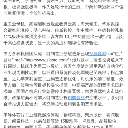
金石亚药、亨迪药业、贵州三力、以岭药业、葵花药业等 2连
板。板块强度极高，作为这轮行情的主线，中药和新冠药两个偏
向重复活泼，个股时机层出。
重工业母机、高端能制造观点收盘走高，海天精工、华东数控、
合锻智能涨停，明志科技、纽威数控、华中数控、科德数控涨超
11%板块全体强度不错，该方向 10月中旬曾走出一波行情，后处
于高位横盘状态，这一次的高度和继续性有待验证。
申万各种机械团队称，能制造业苏醒迹象已现
视频题材
tle=”短片
题材” href=”http://www.zibotc.com/”>短片题材，装备投资迎来下
行周期。机床作为重工业母机，其景气度随之通用系统自动化行
业出现周期性动摇，以后通用系统自动化周期已至底部，拐点将
至。近几年来我国重工业构造逐步优化，对机床的加工精度、效
率方面、波动性等目标其要求提高，中高端产品的消费需求日趋
添加，国国产机床行业急需停止构造晋级，向更高端机床市场打
破。政策层面不时加大能制造业投
四季题材
资注重水平，系列组
合拳推进力度较大，将充沛拉动通用装备消费需求量。
半导体芯片工业链掀起涨停潮，创耀科技、聚辰股份、赛腾股
份、闻泰科技、兆易创新等近 15股涨停，卓胜微、晶晨股份、
和林微纳、中颖电子、圣邦股份等近 20股涨超 10%音讯面上，