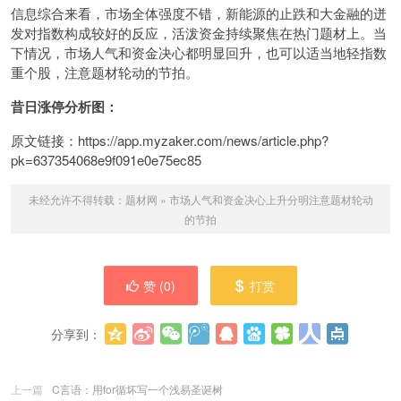
信息综合来看，市场全体强度不错，新能源的止跌和大金融的迸
发对指数构成较好的反应，活泼资金持续聚焦在热门题材上。当
下情况，市场人气和资金决心都明显回升，也可以适当地轻指数
重个股，注意题材轮动的节拍。
昔日涨停分析图：
原文链接：https://app.myzaker.com/news/article.php?
pk=637354068e9f091e0e75ec85
未经允许不得转载：
题材网
»
市场人气和资金决心上升分明注意题材轮动
的节拍
赞 (
0
)
打赏
分享到：
更多
(
0
)
上一篇
C言语：用for循坏写一个浅易圣诞树