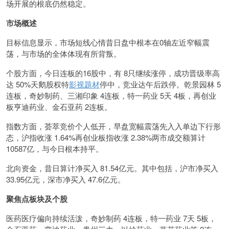
场开展的根底仍然稳定。
市场概述
目标信息显示，市场短线心情昔日盘中根本在0轴左近窄幅震
荡，与市场的全体体现有所背叛。
个股方面，今日连板的16股中，有 8只继续涨停，成功晋级率高
达 50%天鹅股权特
影视题材
停中，竞业达午后跌停。乾景园林 5
连板，奇妙制药、三湘印象 4连板，特一药业 5天 4板，再创业
板亨迪药业、金石亚药 2连板。
指数方面，荟萃竞价个人低开，早盘宽幅震荡先入入单边下行形
态，沪指收涨 1.64%再创业板指收涨 2.38%两市成交额算计
10587亿，与今日根本持平。
北向资金，昔日算计净买入 81.54亿元。其中包括，沪市净买入
33.95亿元，深市净买入 47.6亿元。
聚焦点板块及个股
医药医疗偏向持续活泼，奇妙制药 4连板，特一药业 7天 5板，