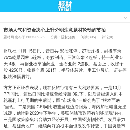
市场人气和资金决心上升分明注意题材轮动的节拍
题材网 发布于 2023-09-25
分类：
题材分类
阅读(395)
评论(0)
财联社 11月 15日讯，昔日共 83股涨停，27股炸板，封板率为
75%乾景园林 5连板，奇妙制药、三湘印象 4连板，特一药业 5
天 4板，再创业板亨迪药业、金石亚药 2连板。盘面上，收涨个
股 4256只，收跌个股 621只，半导体芯片、重工业母机、证券等
板块涨幅居前。
方方正正证券表现，现在反转行情有三大利好要素，一是10月
PPI同比、进出口同比增速曾经降至 0以下，以后曾经进入到本
轮赢利上行周期的中后期，而 “市场底 “一般会先于 “根本面底
“呈现。二是美国 CPI同比增速呈现边沿回落，海内加息幅度无望
减缓，估计到2023年下半年，美联储钱币政策有能够呈现转向。
三是国政策麋集出台助力经济开展，中国经济韧性强、发展潜力
足、盘旋余地广，继续向好的根本面也没发作转变，中国资源市