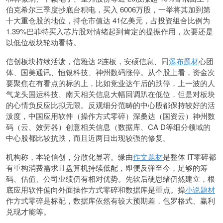
伯克希尔三季度抄底台积电，买入 6006万股，一举将其加到第
十大重仓股的地位，持仓市值达 41亿美元，占投资组合比例为
1.39%巴菲特买入芯片股对情绪起到肯定的提振作用，次要还是
以低位板块轮动看待。
信创板块持续活泼，信雅达 2连板，安硕信息、同
瀑布题材
心团
体、国美通讯、恒银科技、神州数码涨停。从个股上看，资金次
要聚焦在有看点的标的上，比如竞业达午后的跌停，上一波的人
气龙头国运科技、南天相关信息大幅回调趴在低位，但是对板块
的心情负反应比拟无限。反观细分范畴的中心股都保持较好的活
泼度，中国应用软件（操作方式零碎）深桑达（国资云）神州数
码（云、效劳器）创意相关信息（数据库、CA D等细分领域的
中心股都比较抗跌，而且近两日出现较强的修复。
机构称，本轮信创，分散化显著。缘由
作文题材
是整体 IT零碎都
有重构消费需求且盘算机持续低配，即便反弹至今，足够的筹
码、估值、公司业绩仍有相对优势。先软后硬思绪仍然建立，根
底应用软件偏向外面操作方式零碎和数据库是重点。操
小说题材
作方式零碎是标配，数据库依然有较大预期差，包罗格式、赢利
兑现才能等。