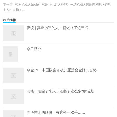
下一篇
韩剧机械人题材的_韩剧《也是人类吗》一场机械人喜剧恋爱吗？但男
主实在太帅了…
相关推荐
夜读 | 真正厉害的人，都做到了这三点
今日秋分
夺金×9！中国队集齐杭州亚运会金牌九宫格
硬核！咱除了来人，还整了这么多“狠活儿”
夺得首金的姑娘，有这样一双手……