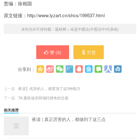
责编：徐相国
原文链接：http://www.lyzart.cn/shcs/199537.html
未经允许不得转载：
题材网
»
啥是中图法(中图法中i代表啥)
赞 (
0
)
打赏
分享到：
更多
(
0
)
上一篇
夜读】优异的人，都置顶了这3种能力
下一篇
TA:曼联放弃阿瑙托维奇的交易
相关推荐
夜读 | 真正厉害的人，都做到了这三点