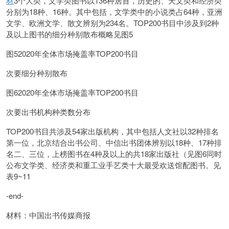
材
3个大类，文学类图书以136种居首，历史的、天文类和经济类
分别为18种、16种。其中包括，文学类中的小说类占64种，亚洲
文学、欧洲文学、散文辨别为234名。TOP200书目中涉及到2种
及以上图书的细分种别散布概略见图5
图52020年全体市场掩盖率TOP200书目
次要细分种别散布
图62020年全体市场掩盖率TOP200书目
次要出书机构种类数分布
TOP200书目共涉及54家出版机构，其中包括人文社以32种排名
第一位，北京结合出书公司、中信出书团体辨别以18种、17种排
名二、三位，上榜图书在4种及以上的共18家出版社（见图6同时
公布文学类、经济类和重工业手艺类十大最受欢送馆配图书。见
表9~11
-end-
材料：中国出书传媒商报