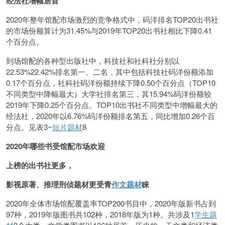
经法社增幅居首
2020年整年馆配市场激烈的竞争格式中，码洋排名TOP20出书社
的市场份额算计为31.45%与2019年TOP20出书社相比下降0.41
个百分点。
到场馆配的各种型出版社中，科技社和社科社分别以
22.53%22.42%排名第一、二名，其中包括科技社码洋份额添加
0.17个百分点，社科社码洋份额持续下降0.50个百分点（TOP10
不同类型中降幅最大）大学社排名第三，其15.94%码洋份额较
2019年下降0.25个百分点。TOP10出书社不同类型中增幅最大的
经法社，2020年以6.76%码洋份额排名第五，同比增加0.26个百
分点。见表3~
短片题材
8
2020年哪些书受馆配市场欢迎
上榜的出书社更多，
影视原著、推理刑侦题材更受青
作文题材
睐
2020年全体市场馆配覆盖率TOP200书目中，2020年版新书占到
97种，2019年版图书共102种，2018年版为1种。共涉及1
学生题