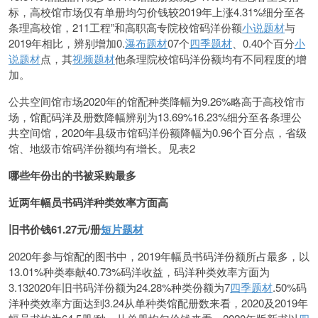
标，高校馆市场仅有单册均匀价钱较2019年上涨4.31%细分至各
条理高校馆，211工程”和高职高专院校馆码洋份额
小说题材
与
2019年相比，辨别增加0.
瀑布题材
07个
四季题材
、0.40个百分
小
说题材
点，其
视频题材
他条理院校馆码洋份额均有不同程度的增
加。
公共空间馆市场2020年的馆配种类降幅为9.26%略高于高校馆市
场，馆配码洋及册数降幅辨别为13.69%16.23%细分至各条理公
共空间馆，2020年县级市馆码洋份额降幅为0.96个百分点，省级
馆、地级市馆码洋份额均有增长。见表2
哪些年份出的书被采购最多
近两年幅员书码洋种类效率方面高
旧书价钱61.27元/册
短片题材
2020年参与馆配的图书中，2019年幅员书码洋份额所占最多，以
13.01%种类奉献40.73%码洋收益，码洋种类效率方面为
3.132020年旧书码洋份额为24.28%种类份额为7
四季题材
.50%码
洋种类效率方面达到3.24从单种类馆配册数来看，2020及2019年