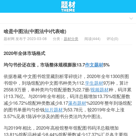
啥是中图法(中图法中i代表啥)
题材网 发布于 2023-03-08
分类：
题材分类
阅读(444)
评论(0)
2020年全体市场格式
均匀书价还在涨，市场整体规模膨胀13.7
作文题材
5%
依据卷藏·中文图书馆里藏剖析零碎统计，2020年全年1300所图
书馆中，到场馆配的中文图书种类为112.
学生题材
9万种，算计
2558.9万册，单种类均匀馆配册数为22.7册/
视频题材
种，码洋累
计13.76亿。与2019年全年相比，码洋总额增加13.75%馆配册数
减少16.72%馆配种类数减少8.17
瀑布题材
%2020年整年到场馆配
的图书单册均匀价钱
短片题材
为53.78元，较2019年全年上涨
3.57%见表1陈诉中涉及的图书分类法均为中图法。
与2019年相比，2020年高校馆整年馆配图书码洋总额增加
13.81%馆配品种减少8.44%馆配册数减少17.37%汇总各主要指