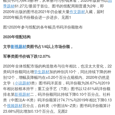
幅员书均为64.5册/种，从单册均匀价钱来看，2020年版新书以
四
季题材
61.27元/册居于首位。图书的馆配周期普通为2年，即
2020年出版的图书在2021年仍会被大量
作文题材
入藏，届时
2020年幅员书份额会进一步进步。见图1
图12020年参与馆配的各年幅员书码洋份额散布
2020年馆配结构
文学
影视题材
类图书占1/4以上市场份额，
军事类图书价钱下跌12.07%
2020年全体馆配市场的构造散布与往年相比，也没太大变化，22
类码洋份额同比增
学生题材
加的种别共10个，同比持续下降的种
别12个，增幅及降幅均在±0.20个百分点规模内。2020年仍然是
文学（
小说题材
I类）图书码洋居首，码洋份额为26.67%与2019
年相比较根本持平；重工业手艺（T类）图书以12.61%码洋份额
排名第
影视题材
二，码洋份额同比持续下降0.10个百分点。社科
类（中图法A~K类）码洋份额算计74.71%与2019年相比下降0.13
个
视频题材
百分点，自科类（中图法N~Z类）图书码洋份额算计
23.68%同比增加0.13个百分点。见图2