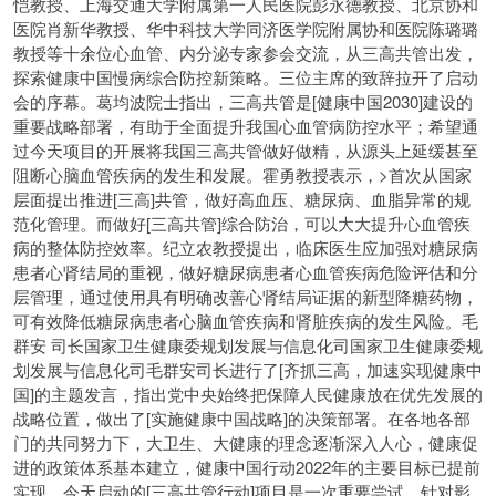
恺教授、上海交通大学附属第一人民医院彭永德教授、北京协和
医院肖新华教授、华中科技大学同济医学院附属协和医院陈璐璐
教授等十余位心血管、内分泌专家参会交流，从三高共管出发，
探索健康中国慢病综合防控新策略。三位主席的致辞拉开了启动
会的序幕。葛均波院士指出，三高共管是[健康中国2030]建设的
重要战略部署，有助于全面提升我国心血管病防控水平；希望通
过今天项目的开展将我国三高共管做好做精，从源头上延缓甚至
阻断心脑血管疾病的发生和发展。霍勇教授表示，>首次从国家
层面提出推进[三高]共管，做好高血压、糖尿病、血脂异常的规
范化管理。而做好[三高共管]综合防治，可以大大提升心血管疾
病的整体防控效率。纪立农教授提出，临床医生应加强对糖尿病
患者心肾结局的重视，做好糖尿病患者心血管疾病危险评估和分
层管理，通过使用具有明确改善心肾结局证据的新型降糖药物，
可有效降低糖尿病患者心脑血管疾病和肾脏疾病的发生风险。毛
群安 司长国家卫生健康委规划发展与信息化司国家卫生健康委规
划发展与信息化司毛群安司长进行了[齐抓三高，加速实现健康中
国]的主题发言，指出党中央始终把保障人民健康放在优先发展的
战略位置，做出了[实施健康中国战略]的决策部署。在各地各部
门的共同努力下，大卫生、大健康的理念逐渐深入人心，健康促
进的政策体系基本建立，健康中国行动2022年的主要目标已提前
实现。今天启动的[三高共管行动]项目是一次重要尝试，针对影