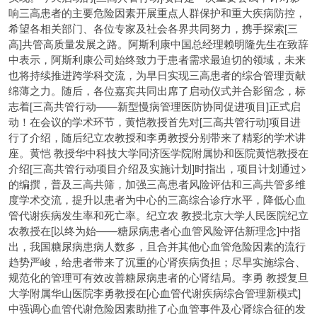
响三高患者的主要危险因素开展重点人群保护和重大疾病防控，
希望各相关部门、各位专家及社会各界共同努力，携手探索[三
高]共管高质量发展之路。阿斯利康中国总经理赖明隆先生在致辞
中表示，阿斯利康公司始终致力于患者需求最迫切的领域，未来
也将持续推进跨学科交流，为早日实现三高患者的综合管理贡献
绵薄之力。随后，各位嘉宾共同出席了启动仪式并合影留念，标
志着[三高共管行动——新型慢病管理医防协同促进项目]正式启
动！在会议的学术环节，黄恺教授首先对[三高共管行动]项目进
行了介绍，随后纪立农教授和李勇教授分别带来了精彩的学术讲
座。黄恺 教授华中科技大学同济医学院附属协和医院黄恺教授在
介绍[三高共管行动项目介绍及实施计划]时指出，项目计划通过>
的编撰，普及三高共筛，加强三高患者风险评估和三高共管多维
度学术交流，提升以患者为中心的三高综合诊疗水平，降低心血
管代谢疾病发生率和死亡率。纪立农 教授北京大学人民医院纪立
农教授在[以终为始——糖尿病患者心血管风险评估新理念]中指
出，我国糖尿病患病人数多，且合并其他心血管危险因素的流行
趋势严峻，给患者带来了沉重的心肾疾病负担；尽早实施综合、
规范化的管理可有效改善糖尿病患者的心肾结局。李勇 教授复旦
大学附属华山医院李勇教授在[心血管代谢疾病综合管理新模式]
中强调心血管代谢危险因素助推了心血管事件及心肾综合征的发