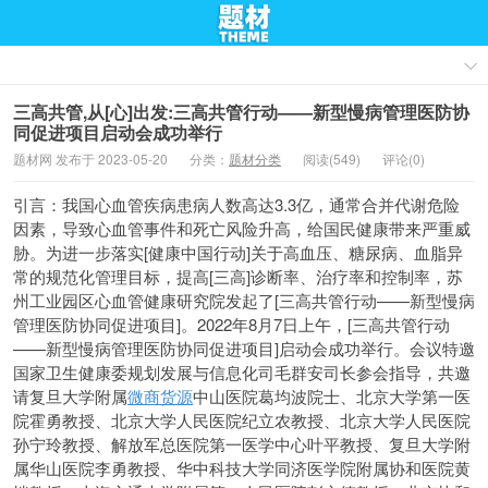
三高共管,从[心]出发:三高共管行动——新型慢病管理医防协
同促进项目启动会成功举行
题材网 发布于 2023-05-20
分类：
题材分类
阅读(549)
评论(0)
引言：我国心血管疾病患病人数高达3.3亿，通常合并代谢危险
因素，导致心血管事件和死亡风险升高，给国民健康带来严重威
胁。为进一步落实[健康中国行动]关于高血压、糖尿病、血脂异
常的规范化管理目标，提高[三高]诊断率、治疗率和控制率，苏
州工业园区心血管健康研究院发起了[三高共管行动——新型慢病
管理医防协同促进项目]。2022年8月7日上午，[三高共管行动
——新型慢病管理医防协同促进项目]启动会成功举行。会议特邀
国家卫生健康委规划发展与信息化司毛群安司长参会指导，共邀
请复旦大学附属
微商货源
中山医院葛均波院士、北京大学第一医
院霍勇教授、北京大学人民医院纪立农教授、北京大学人民医院
孙宁玲教授、解放军总医院第一医学中心叶平教授、复旦大学附
属华山医院李勇教授、华中科技大学同济医学院附属协和医院黄