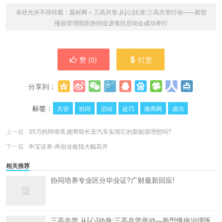
未经允许不得转载：
题材网
»
三高共管,从[心]出发:三高共管行动——新型
慢病管理医防协同促进项目启动会成功举行
赞 (
0
)
打赏
分享到：
更多
(
0
)
标签：
共管
协同
启动
处罚
微商网
成功
上一篇
35万的阿维塔,能帮助长安汽车实现它的新能源理想吗?
下一篇
申宝证券-再创业板指大幅高开
相关推荐
协同培养专业区分毕业证?广财最新回应!
三高共管,从[心]动身:三高共管举动—新型慢病治理医