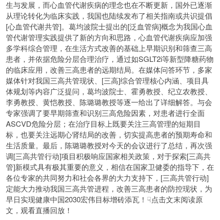
生与发展，而心血管代谢疾病的理念也在不断更新，国外已逐渐
从理论转化为临床实践，我国也陆续发布了相关指南或共识提倡
[心血管代谢共管]。葛均波院士提出的[泛血管病]概念为我国心血
管代谢管理实践提供了新的方向和思路，心血管代谢疾病应加强
多学科综合管理，在生活方式改善的基础上早期识别和筛查三高
患者，并依据危险分层合理治疗，通过如SGLT2i等新型降糖药物
的临床应用，改善三高患者的远期结局。在媒体问答环节，多家
媒体针对我国三高共管现状、[三高]综合管理核心内涵、项目具
体规划等内容广泛提问，葛均波院士、霍勇教授、纪立农教授、
李勇教授、黄恺教授、陈璐璐教授等逐一给出了详细解答。与会
专家强调了要早期筛查和识别三高危险因素，对患者进行全面
ASCVD危险分层；在治疗目标上既要关注三高管理的短期目
标，也要关注远期心肾结局的改善，切实提高患者的预期寿命和
生活质量。最后，陈璐璐教授对今天的会议进行了总结，再次强
调[三高共管行动]项目积极响应国家相关政策，对于探索[三高共
管]新模式具有极其重要的意义，相信在国家卫健委的指导下，在
各位专家的共同努力和社会各界的大力支持下，[三高共管行动]
定能大力推动我国三高共管进程，改善三高患者的防控现状，为
早日实现健康中国2030宏伟目标增砖添瓦！☟点击文末阅读原
文，观看直播回放！