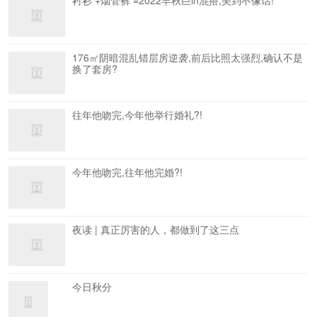
衬衫 +烟管裤 =2022早秋巨in混搭,美到不像话!
176㎡阴暗混乱错层房逆袭,前后比照太强烈,确认不是
换了套房?
往年他吻完,今年他举行婚礼?!
今年他吻完,往年他完婚?!
夜读 | 真正厉害的人，都做到了这三点
今日秋分