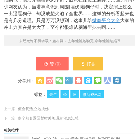
少网友认为，当塔导意识到周围[埋伏]着狗仔时，决定演上这么
一出逗逗狗仔，却没成想火遍了全世界……这样的分析看起来也
是有几分道理。只是万万没想到，这事儿给
微商平台大全
大家的
冲击力实在是太大了，至今都很难从脑海里抹去啊…….
未经允许不得转载：
题材网
»
去年他她她吻完,今年他她结婚?!
赞 (
0
)
打赏
分享到：
更多
(
0
)
标签：
去年
婚
届
微商资讯网
上一篇
僵企复活,立地成佛
下一篇
多个知名景区暂时关闭,最新消息汇总
相关推荐