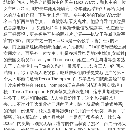
结婚的俩人，就是这组照片中的男主Taika Waititi，和其中的一位
女主Rita Ora。哦?去年他她她吻完，今年他她结婚?！再给头回
来的朋友们介绍一下男女主角们吧。今年46岁的Taika Waititi是一
名来自新西兰的导演，一直被影坛看为鬼才。他曾自导自演过黑
色喜剧电影>，并凭借此片拿下奥斯卡最佳改编剧本。现在他活
跃于好莱坞，更是炙手可热的商业片导演——执导了漫威电影宇
宙的>和>。而女主之一的Rita Ora是一名歌手，曾担任>的评
委。而上面那组[她吻她吻他]的照片拍摄时，Rita和塔导已经是男
女朋友了。而另外一位女主，则是在塔导执导的>中饰演[女武神]
的美国女演员Tessa Lynn Thompson。她在工作上与塔导是老熟
人了，在生活中与Rita的关系也非常亲密……如今三人中的俩人
结婚了，除了给新人送祝福，吃瓜群众们似乎更关心照片的第三
个人：那他们邀请Tessa Thompson了吗?毕竟他们彼此曾经非常
非常亲近我好奇Tessa Thompson现在是啥心情还有网友玩起了
梗：Tessa Thompson正在角落哭泣真没想到，这事儿都过去一
年多了，塔导和Rita都进入人生新阶段了，这个老梗都没过
去……不过对于这组震碎三观的照片，除了所谓的[开放式关系]
的猜测，倒也有可能只是塔导跟狗仔们开的一个玩笑。毕竟，了
解塔导的人都知道，他本身就是一个鬼点子很多的人。比如在
2005年的奥斯卡颁奖现场，塔导的作品获得了提名，然而当镜头
拍到他，他却开始搞起恶作剧，故意在座位上装睡……因为有不