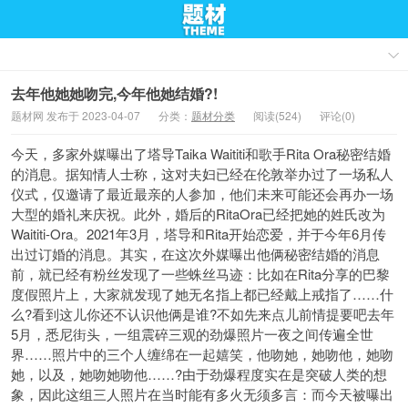
去年他她她吻完,今年他她结婚?!
题材网 发布于 2023-04-07
分类：
题材分类
阅读(524)
评论(0)
今天，多家外媒曝出了塔导Taika Waititi和歌手Rita Ora秘密结婚
的消息。据知情人士称，这对夫妇已经在伦敦举办过了一场私人
仪式，仅邀请了最近最亲的人参加，他们未来可能还会再办一场
大型的婚礼来庆祝。此外，婚后的RitaOra已经把她的姓氏改为
Waititi-Ora。2021年3月，塔导和Rita开始恋爱，并于今年6月传
出过订婚的消息。其实，在这次外媒曝出他俩秘密结婚的消息
前，就已经有粉丝发现了一些蛛丝马迹：比如在Rita分享的巴黎
度假照片上，大家就发现了她无名指上都已经戴上戒指了……什
么?看到这儿你还不认识他俩是谁?不如先来点儿前情提要吧去年
5月，悉尼街头，一组震碎三观的劲爆照片一夜之间传遍全世
界……照片中的三个人缠绵在一起嬉笑，他吻她，她吻他，她吻
她，以及，她吻她吻他……?由于劲爆程度实在是突破人类的想
象，因此这组三人照片在当时能有多火无须多言：而今天被曝出