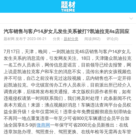
汽车销售与客户14岁女儿发生关系被打?凯迪拉克4s店回应
题材网 发布于 2023-06-21
分类：
题材分类
阅读(862)
评论(0)
7月17日，天津，晚间，一则凯迪拉克4S店销售与客户14岁女儿
发生关系的消息流传，引发网友关注。18日，天津隆众凯迪拉克
一名工作人员表示，网传信息是谣言，目前领导已经去报警，网
上说是凯迪拉克客户和车主的消息不实，流传出来的女孩视频也
并不可信，自己之前没有见过这段视频，店内销售也不一定开得
起凯迪拉克。中北镇宣传办工作人员表示，目前派出所已经介入
调查此事，后续将发布相关通报。本文版权归原作者所有，如有
违规侵权请第一时间联系我们，我们将及时处理！此条新闻不代
表本方观点！来源：沸点视频好消息！车辆违法查询平台会员权
益全新升级！全年仅需36元！违章全年免费提醒彻底告别滞纳金
不再同一地点重复违章一年至少可省800元车辆通过会员平台加
油全国享8.5-9折
微商网
一年保守可省2000元会员新推出：在线
违章加急办理、驾照查分、驾照更换、在线年检等无需再去车管