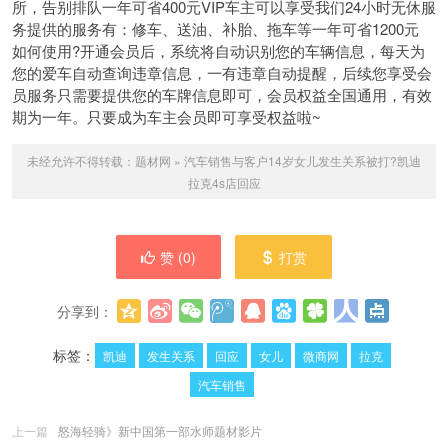
所，告别排队一年可省400元VIP车主可以享受我们24小时无休服
务提供的服务有：修车、送油、补胎、拖车等一年可省1200元
如何使用?开通会员后，系统将自动识别您的车辆信息，每天为
您的爱车自动查询违章信息，一有违章自动提醒，后续您享受会
员服务只需要提供您的车牌信息即可，会员权益全国通用，有效
期为一年。只要成为车主会员即可享受权益啦~
未经允许不得转载：
题材网
»
汽车销售与客户14岁女儿发生关系被打?凯迪
拉克4s店回应
赞 (
0
)
打赏
分享到：
更多
(
0
)
标签：
凯迪
发生关系
回应
女儿
微商网
拉克
汽车销售
上一篇
怒海轻骑》新中国第一部水师题材影片