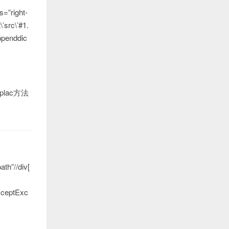
=”right-
\’src\’#1.
ppenddic
lac方法
th”//div[
exceptExc