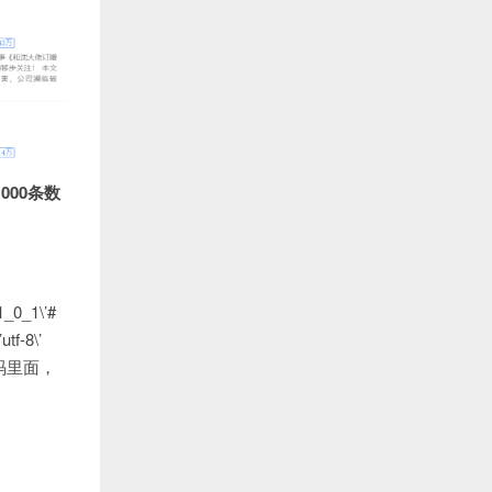
000条数
1_0_1\’#
utf-8\’
码里面，