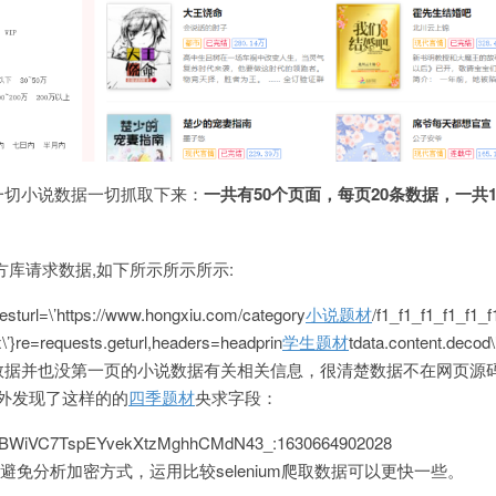
一切小说数据一切抓取下来：
一共有50个页面，每页20条数据，一共1
第三方库请求数据,如下所示所示所示:
esturl=\’https://www.hongxiu.com/category
小说题材
/f1_f1_f1_f1_f1_f
\’}re=requests.geturl,headers=headprin
学生题材
tdata.content.decod\’
数据并也没第一页的小说数据有关相关信息，很清楚数据不在网页源
测意外发现了这样的的
四季题材
央求字段：
A BWiVC7TspEYvekXtzMghhCMdN43_:1630664902028
避免分析加密方式，运用比较selenium爬取数据可以更快一些。