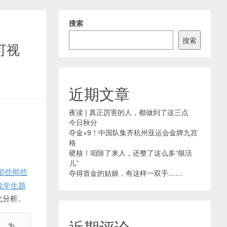
搜索
搜索
可视
近期文章
夜读 | 真正厉害的人，都做到了这三点
今日秋分
夺金×9！中国队集齐杭州亚运会金牌九宫
格
硬核！咱除了来人，还整了这么多“狠活
儿”
那些那些
夺得首金的姑娘，有这样一双手……
说
学生题
化分析。
近期评论
部，为