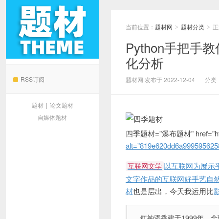
当前位置：
题材网
题材分类
正
>
>
Python手把手
化分析
题材网
RSS订阅
题材网 发布于 2022-12-04
分类
题材
|
论文题材
自媒体题材
四季题材=”瀑布题材” href=”http
alt=”819e620dd6a9995956258
以互联网为展示
互联网文学
文字作品的互联网好手艺自
材
也是层出，今天我运用比
红袖添香建于1999年，