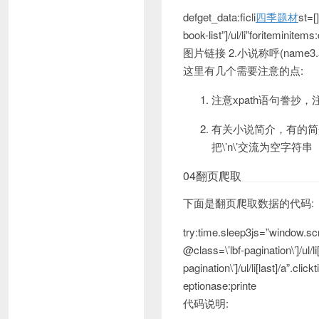
defget_data:ficli
四季题材
st=
book-list”]/ul/li”foriteminite
图片链接 2.小说称呼(name3
这里有几个需要注意的点:
注意xpath语句誊抄
有关小说简介，有的简
把\’n\’交流为空字符串
04翻页爬取
下面是翻页爬取数据的代码:
try:time.sleep3js=”window.scr
@class=\’lbf-pagination\’]/ul/l
pagination\’]/ul/li[last]/a”.
eptionase:printe
代码说明: