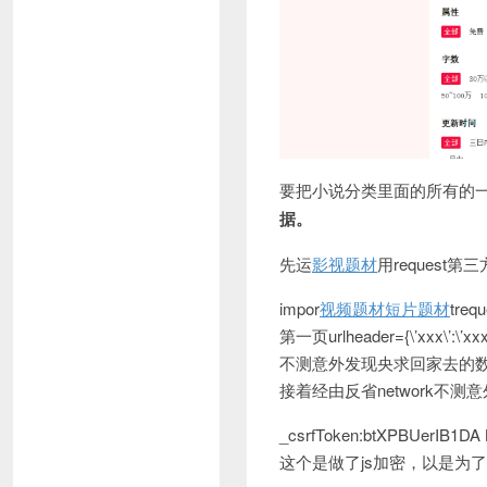
要把小说分类里面的所有的
据。
先运
影视题材
用request
impor
视频题材
短片题材
trequ
第一页urlheader={\’xxx\’:\’xxx
不测意外发现央求回家去的
接着经由反省network不
_csrfToken:btXPBUerIB1D
这个是做了js加密，以是为了