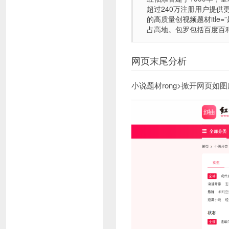
超过240万注册用户提
的高质量创
视频题材itle
占高地。包罗包括百度百科
网页末尾分析
小说题材rong>掀开网页如