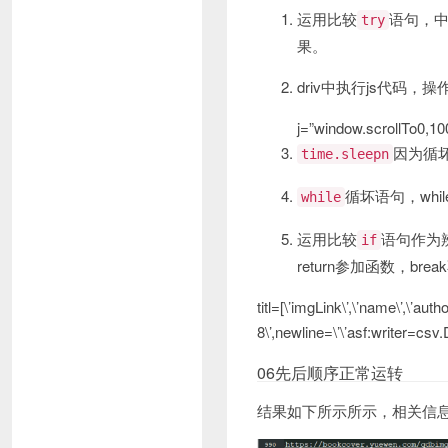
运用比较
语句，
try
果。
driv中执行js代码
j=”window.scrollTo0,10
因为循坏
time.sleepn
循坏语句，whi
while
运用比较
语句作为
if
return参加函数，bre
titl=[\’imgLink\’,\’name\’,\’auth
8\’,newline=\’\’asf:writer=cs
06先后顺序正常运转
结果如下所示所示，相关信息