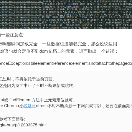
的一些注意点:
行啊能瞬间加载完全，一旦数据也没加载完全，那么说说运用
nt_by_xpath语句就会定位不到dom文档上的元素，进而抛出一个错误：
enceException:staleelementreference:elementisnotattachtothepaged
已过时，不再依托于当前页面。
这是因为页面中止了不时不断刷新或跳转。
ment或 findElement方法中止元素定位就可。
.Chrom.r
小说题材
efresh不时不断刷新一下网页就可以，还要在前面期
参考下面博客:
/qiu-hua/p/12603675.html