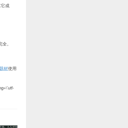
其它成
完全。
题材
使用
ng=\’utf-