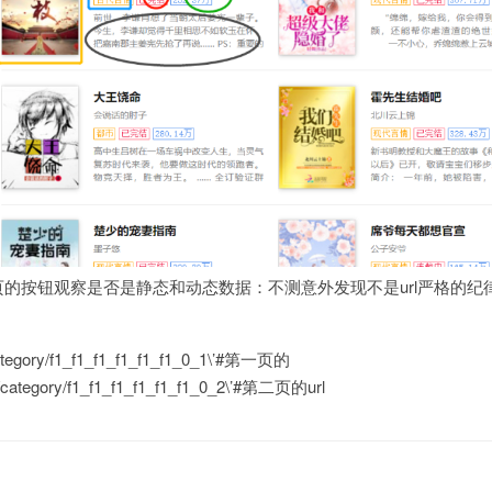
页的按钮观察是否是静态和动态数据：不测意外发现不是url严格的纪
category/f1_f1_f1_f1_f1_f1_0_1\’#第一页的
m/category/f1_f1_f1_f1_f1_f1_0_2\’#第二页的url