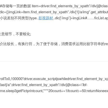
[]#存储每一页的数据 item=driver.find_elements_by_xpath”//div[@class
ms:dic={}imgLink=item.find_element_by_xpath”./div[1]/a/img”.get_attribut
.小说差别不同类型(type..
影视题材
..dic[\’img\’]=imgLink#……ficList.a
，注意细节，不要蜕化;
介比较长，有换行符，为了便于存储，消费需求运用比较字符串的rep
ollTo0,100000″driver.execute_scriptjswhiledriver.find_element_by_xpa
i[last]/a”:driver.find_element_by_xpath”//div[@class=\’lbf-
clicktime.sleep3getFictprintcount,”*”*20count+=1ifcount>=50:returnNone