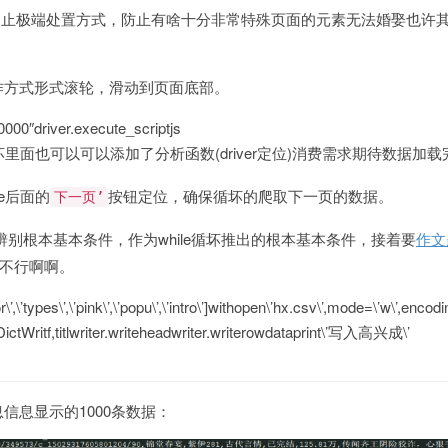
中止极端处置方式，防止有啥十分非常特殊页面的元素无法婚娶也许
，操作方式形式滚轮，滑动到页面底部。
0000″driver.execute_scriptjs
里面也可以可以添加了分析函数(driver定位)消费需求期待数据加载
le后面的
按钮定位，确保循坏的爬取下一页的数据。
下一页’
辨别根本基本条件，作为while循坏推出的根本基本条件，接着要
作文
ak不行啊啊。
or\’,\’types\’,\’pink\’,\’popu\’,\’intro\’]withopen\’hx.csv\’,mode=\’w\’,encodi
v.DictWritf,titlwriter.writeheadwriter.writerowdataprint\’写入高兴成\’
信息显示的1000条数据：