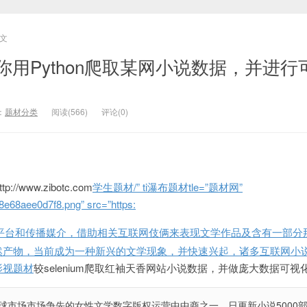
文
教你用Python爬取某网小说数据，并进行
：
题材分类
阅读(566)
评论(0)
://www.zibotc.com
学生题材/” ti
瀑布题材tle=”题材网”
e68aee0d7f8.png” src=”https:
平台和传播媒介，借助相关互联网伎俩来表现文学作品及含有一部分
然产物，当前成为一种新兴的文学现象，并快速兴起，诸多互联网小
影视题材
较selenium爬取红袖天香网站小说数据，并做庞大数据可视
全球市场市场争先的女性文学数字版权运营中中商之一，日更新小说5000