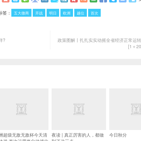
标签：
五大微商
开战
明日
欧洲
越位
首次
样?
政策图解丨扎扎实实动摇全省经济正常运转
[1＋2
洲超级无敌无敌杯今天清
夜读 | 真正厉害的人，都做
今日秋分