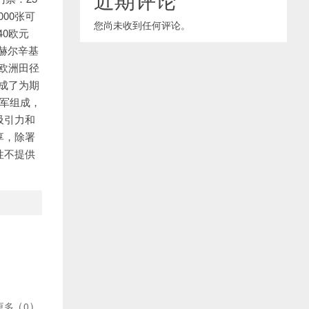
00张可
您尚未收到任何评论。
40欧元
元赫尔辛基
届欧洲田径
完成了为期
军组成，
吸引力和
享，除署
性不提供
更多
(
0
)