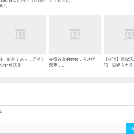
休战,首次运用半自动越位
到了这三点
手艺
核！咱除了来人，还整了
夺得首金的姑娘，有这样一
【夜读】愿你活
么多“狠活儿”
双手……
阳，温暖有力量