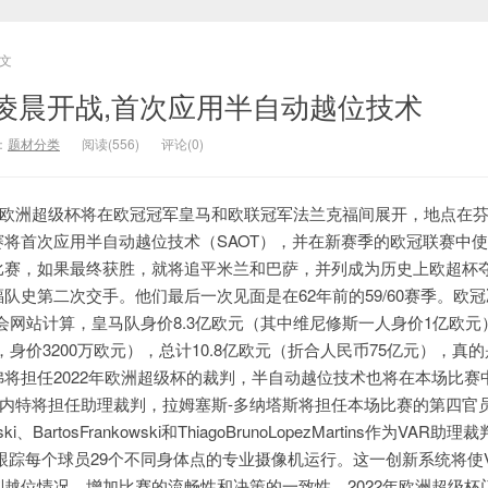
文
凌晨开战,首次应用半自动越位技术
：
题材分类
阅读(556)
评论(0)
22欧洲超级杯将在欧冠冠军皇马和欧联冠军法兰克福间展开，地点在
将首次应用半自动越位技术（SAOT），并在新赛季的欧冠联赛中
比赛，如果最终获胜，就将追平米兰和巴萨，并列成为历史上欧超杯
队史第二次交手。他们最后一次见面是在62年前的59/60赛季。欧
转会网站计算，皇马队身价8.3亿欧元（其中维尼修斯一人身价1亿欧元
，身价3200万欧元），总计10.8亿欧元（折合人民币75亿元），真
将担任2022年欧洲超级杯的裁判，半自动越位技术也将在本场比赛
贝内特将担任助理裁判，拉姆塞斯-多纳塔斯将担任本场比赛的第四官员
i、BartosFrankowski和ThiagoBrunoLopezMartins作为VAR助
够跟踪每个球员29个不同身体点的专业摄像机运行。这一创新系统将使
越位情况，增加比赛的流畅性和决策的一致性。2022年欧洲超级杯门