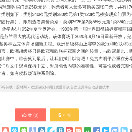
门票供球迷购买门票25欧元起，购票者每人最多可购买四张门票，共有170
别如下：类别340欧元类别280欧元第1类120欧元残疾观众门票为
随行票）。限制查看票价类别：类别3€25第2类55欧元第1类85欧
，曾举办过1952年夏季奥运会。1983年第一届世界田径锦标赛和两
，是芬兰最大的现代运动场。该体育场于2020年8月19日重新开放，
辛基奥林匹克体育场翻新工程。欧洲超级杯由上赛季的欧冠和欧联杯冠
而言，欧洲超级杯只是欧冠和欧联杯冠军之间的较量，与欧冠相比，
的比赛中，谁会笑到最后，让我们拭目以待吧！免责声明平台重在分
我们对文中观点保持中立，对所包含内容的准确性、可靠性或者完整
作者，如有侵权烦请联系删除。
不得转载：
题材网
»
欧洲超级杯明日凌晨开战,首次应用半自动越位技术
赞 (
0
)
打赏