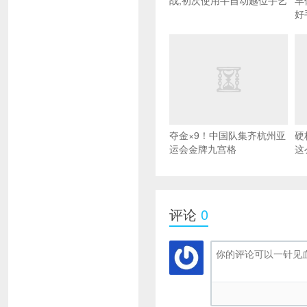
战,初次使用半自动越位手艺
早
好
夺金×9！中国队集齐杭州亚
硬
运会金牌九宫格
这
评论
0