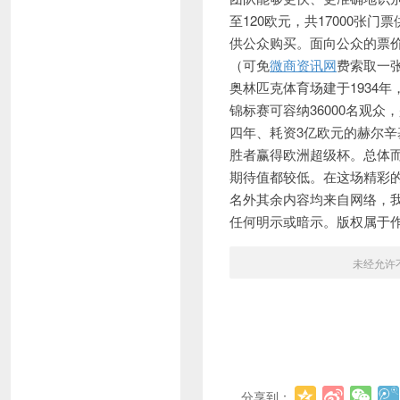
至120欧元，共17000张
供公众购买。面向公众的票价类
（可免
微商资讯网
费索取一张
奥林匹克体育场建于1934年
锦标赛可容纳36000名观众
四年、耗资3亿欧元的赫尔
胜者赢得欧洲超级杯。总体
期待值都较低。在这场精彩
名外其余内容均来自网络，
任何明示或暗示。版权属于
未经允许
分享到：