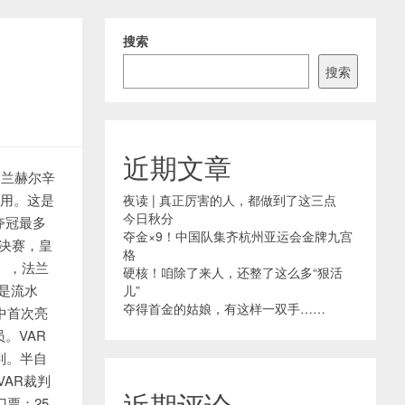
搜索
搜索
近期文章
芬兰赫尔辛
使用。这是
夜读 | 真正厉害的人，都做到了这三点
今日秋分
夺冠最多
夺金×9！中国队集齐杭州亚运会金牌九宫
冠决赛，皇
格
），法兰
硬核！咱除了来人，还整了这么多“狠活
的是流水
儿”
夺得首金的姑娘，有这样一双手……
中首次亮
。VAR
理裁判。半自
VAR裁判
近期评论
票：25