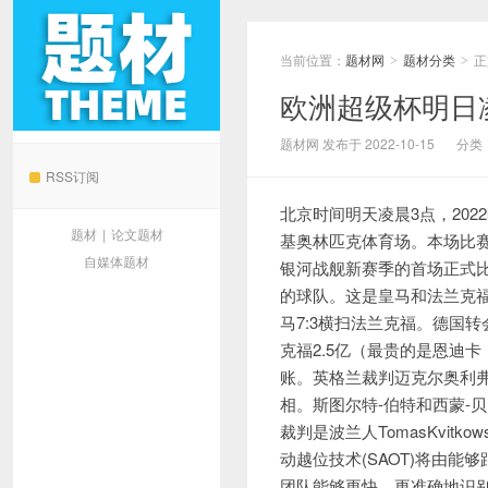
当前位置：
题材网
题材分类
正
>
>
欧洲超级杯明日
题材网
题材网 发布于 2022-10-15
分类
RSS订阅
北京时间明天凌晨3点，20
题材
|
论文题材
基奥林匹克体育场。本场比赛
自媒体题材
银河战舰新赛季的首场正式
的球队。这是皇马和法兰克福
马7:3横扫法兰克福。德国
克福2.5亿（最贵的是恩迪卡
账。英格兰裁判迈克尔奥利弗
相。斯图尔特-伯特和西蒙-
裁判是波兰人TomasKvitkowsk
动越位技术(SAOT)将由能
团队能够更快、更准确地识别