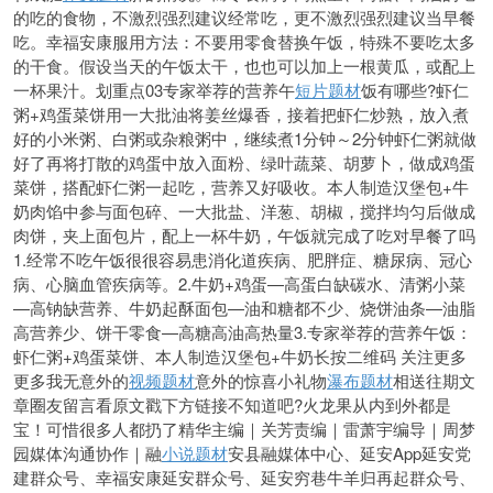
的吃的食物，不激烈强烈建议经常吃，更不激烈强烈建议当早餐
吃。幸福安康服用方法：不要用零食替换午饭，特殊不要吃太多
的干食。假设当天的午饭太干，也也可以加上一根黄瓜，或配上
一杯果汁。划重点03专家举荐的
营养午
短片题材
饭有哪些?虾仁
粥+鸡蛋菜饼用一大批油将姜丝爆香，接着把虾仁炒熟，放入煮
好的小米粥、白粥或杂粮粥中，继续煮1分钟～2分钟虾仁粥就做
好了再将打散的鸡蛋中放入面粉、绿叶蔬菜、胡萝卜，做成鸡蛋
菜饼，搭配虾仁粥一起吃，营养又好吸收。本人制造汉堡包+牛
奶肉馅中参与面包碎、一大批盐、洋
葱、胡椒，搅拌均匀后做成
肉饼，夹上面包片，配上一杯牛奶，午饭就完成了吃对早餐了吗
1.经常不吃午饭很很容易患消化道疾病、肥胖症、糖尿病、冠心
病、心脑血管疾病等。2.牛奶+鸡蛋—高蛋白缺碳水、清粥小菜
—高钠缺营养、牛奶起酥面包—油和糖都不少、烧饼油条—油脂
高营养少、饼干零食—高糖高油高热量3.专家举荐的营养午饭：
虾仁粥+鸡蛋菜饼、本人制造汉堡包+牛奶长按二维码 关注更多
更多我无意外的
视频题材
意外的惊喜小礼物
瀑布题材
相送往期文
章圈友留言看原文戳下方链接不知道吧?火龙果从内到外都是
宝！可惜很多人都扔了精华主编｜关芳责编｜雷萧宇编导｜周梦
园媒体沟通协作｜融
小说题材
安县融媒体中心、延安App延安党
建群众号、幸福安康延安群众号、延安穷巷牛羊归再起群众号、