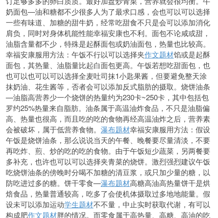
订足够多多的卵白质质。最好加盘炒青菜，营养就会很均衡。牛
奶面包—油和糖都不少很多人为了最求口感，会也可以可以选择
一些有味道、加糖的甜牛奶，经常吃甜食不只是会
可以添加消化
肩负，同时对身体机能性能幸福安康也不利。面包不论咸或甜，
油脂含量都不少，特殊是起酥面包或奶油面包，热量也比较高。
幸福安康服用方法：午饭不行以可以选择夹
作文题材
馅或是起酥
面包，其热量、油脂量比起白面包更高。午饭若想吃甜面包，也
也可以也可以可以选择全麦吐司抹1小匙果酱，但要避免整天涂
抹奶油、花生酱等，否者会可以添加反式脂肪的摄取。烧饼油条
—油脂高营养少一个烧饼的热量约为230卡~250卡，其中包括包
罗约25%热量来自脂肪。油条属于高温油炸食品，不只是油脂偏
高、热量也很高，而且吃的吃的食物再经高温油炸之后，营养素
会被破坏，属于低营养食物。
瀑布题材
幸福安康服用方法：假设
午饭是烧饼油条，那么说说当天的午餐、晚餐要尽量清淡，不要
再吃炸、煎、炒的吃的吃的食物。由于午饭短少蔬菜，另两餐要
多补充，也许也可以可以选择夹青菜的烧饼。激烈强烈建议午饭
吃烧饼油条的傍晚时分喝不加糖的清豆浆，或只加少量的糖，以
防吃进过多的糖。饼干零食—
瀑布题材
高糖高油高热量饼干是烘
焙食品，热量普通较高，吃多了会使机体摄取过多地地能量。假
设未可以添加运动
学生题材
不不量，中止实时获取代谢，有可以
构成肥
作文题材
胖的情况。而零食属于高热量、高糖、高油的吃