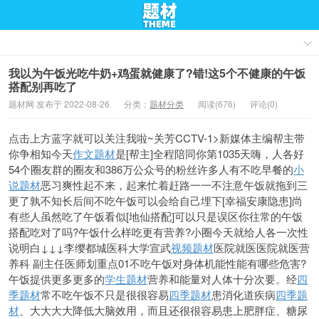
我以为午饭光吃牛奶+鸡蛋就健康了?错!这5个不健康的午饭
搭配别再吃了
题材网 发布于 2022-08-26
分类：
题材分类
阅读(676)
评论(0)
点击上方蓝字就可以关注我啦~关芳CCTV-1>新媒体主编帮主带
你争相知今天
作文题材
是[帮主]全程陪同你第1035天嗨，人各好
54个圈友群的圈友和386万公众号的粉丝许多人有不吃早餐的
小
说题材
恶习爽性起不来，起来忙着赶路一一不注意午饭就拖到三
更了孰不知长后间不吃午饭可以会给自己埋下[幸福安康隐患]尚
有些人虽然吃了午饭看似[地仙搭配]可以只是误区你往常的午饭
搭配吃对了吗?午饭什么样吃更有营养?小圈今天就给人各一次性
说明白↓↓↓李缨都城医科大学宣武
视频题材
医院就医医院就医营
养科 副主任医师划重点01不吃午饭对身体机能性能有哪些危害?
午饭提供更多更多的
学生题材
营养和能量对人体十分次要。经
四
季题材
常不吃午饭不只是很很容易
四季题材
患消化道疾病
四季题
材
、大大大大降低大脑效用，而且还很很容易患上肥胖症、糖尿