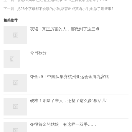
下一篇
把26个字母都不会读的小孩,培育出成英语小牛娃,做了哪些事?
相关推荐
夜读 | 真正厉害的人，都做到了这三点
今日秋分
夺金×9！中国队集齐杭州亚运会金牌九宫格
硬核！咱除了来人，还整了这么多“狠活儿”
夺得首金的姑娘，有这样一双手……