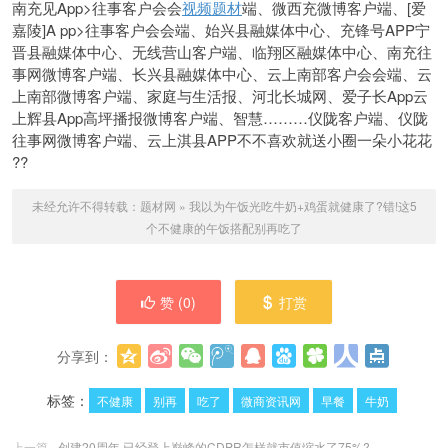
南充见App>往事客户会会
视频题材
端、微西充微博客户端、[爱
嘉陵]A pp>往事客户会会端、始兴县融媒体中心、充锋号APP宁
晋县融媒体中心、无线营山客户端、临翔区融媒体中心、南充往
事网微博客户端、长兴县融媒体中心、云上南部客户会会端、云
上南部微博客户端、家庭与生活报、河北长城网、爱子长App云
上辉县App高坪播报微博客户端、智慧………仪陇客户端、仪陇
往事网微博客户端、云上淇县APP不不喜欢就送小圈一朵小花花
??
未经允许不得转载：
题材网
»
我以为午饭光吃牛奶+鸡蛋就健康了?错!这5
个不健康的午饭搭配别再吃了
赞 (
0
)
打赏
分享到：
更多
(
0
)
标签：
不健康
别再
吃了
微商资讯网
早餐
牛奶
上一篇
创建20周年 已经登上巅峰的CDPR怎样就市值缩水了75%?