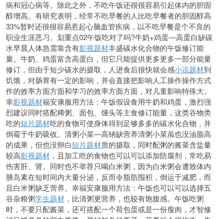
病和冠心病等。除此之外，不吃午饭还很很容易引起体内的胆固
醇增高。有研究表明，经常不吃早餐的人比吃早餐者的胆固醇高
33%暂时还很很容易惹起心脑血管疾病，以
不吃早餐是个不良的
职业生涯恶习。划重点02午饭吃对了吗?牛奶+鸡蛋—高蛋白缺碳
水早晨人体急需靠含有
影视题材
丰盛碳水化合物的午饭修订能
量。牛奶、鸡蛋富含高蛋白，但它只能提供更多更多一部分能量
修订，
但由于短少碳水的摄取，人进食后很快就会感
小说题材
到
饥饿，对肠胃有一定的影响，并会直接把影响人工操作操作方式
作的效率方面方面和学习的效率方面方面，对儿童影响特殊大。
幸
影视题材
福安康服用方法：午饭假设食用牛奶和鸡蛋，激烈强
烈建议同时搭配稀粥、面包、馒头等主食修订能量，这类谷
物类
吃的
短片题材
吃的食物可使身体得到足够多多的碳水化合物，并
倒霉于牛奶吸收。清粥小菜—高钠缺营养清粥小菜虽也没油脂高
的成果，但也没卵白
短片题材
质的摄取，同时配粥的酱菜含盐量
较高
影视题材
，且加工吃的食物也可以可以添加防腐剂，常吃易
伤害肝、肾。同时也不举荐只喝白米粥，因为白米粥会遭致体内
胰岛素在短时间内大量分泌，反而令脂肪囤积，倒运于减肥，而
且白米粥缺乏营养。幸福安康服用方法：午饭也可以可以选择五
谷杂粮粥
学生题材
，比清粥更营养，也较有饱腹感。午饭吃粥
时，不要只配酱菜，还可搭配一个荷包蛋或是一份瘦肉，才智修