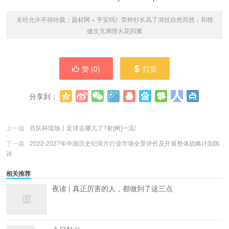
未经允许不得转载：
题材网
»
平安吗》荣梓杉长高了演技自然而然，和檀
健次兄弟情火花四溅
赞 (
0
)
打赏
分享到：
更多
(
0
)
上一篇
百队杯现场丨足球去哪儿了?射[树]一流!
下一篇
2022-2027年中国历史纪录片行业市场全景评价及开展整体战略计划陈
诉
相关推荐
夜读 | 真正厉害的人，都做到了这三点