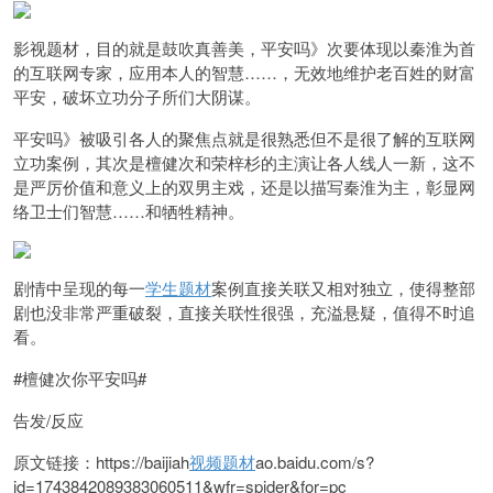
影视题材，目的就是鼓吹真善美，平安吗》次要体现以秦淮为首
的互联网专家，应用本人的智慧……，无效地维护老百姓的财富
平安，破坏立功分子所们大阴谋。
平安吗》被吸引各人的聚焦点就是很熟悉但不是很了解的互联网
立功案例，其次是檀健次和荣梓杉的主演让各人线人一新，这不
是严厉价值和意义上的双男主戏，还是以描写秦淮为主，彰显网
络卫士们智慧……和牺牲精神。
剧情中呈现的每一
学生题材
案例直接关联又相对独立，使得整部
剧也没非常严重破裂，直接关联性很强，充溢悬疑，值得不时追
看。
#檀健次你平安吗#
告发/反应
原文链接：https://baijiah
视频题材
ao.baidu.com/s?
id=1743842089383060511&wfr=spider&for=pc