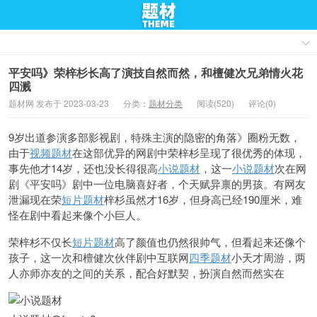
平安吗》荣梓杉长高了演技自然而然，和檀健次兄弟情火花
四溅
题材网 发布于 2023-03-23
分类：
题材分类
阅读(520)
评论(0)
9岁出道参演多部影视剧，特殊主演的隐密的角落》圈粉无数，
由于
视频题材
在这部优异的网剧中荣梓杉呈现了很优秀的体现，
事先他才14岁，还也没长得很高
小说题材
，这一
小说题材
次在网
剧《平安吗》剧中一位电脑喜好者，个天赋异禀的男孩。有网友
泄漏现在荣
短片题材
梓杉虽然才16岁，但身高已经190厘米，难
怪在剧中看起来像个小巨人。
荣梓杉不仅长
短片题材
高了颜值也仍然很帅气，但看起来还像个
孩子，这一次和檀健次伙伴剧中互联网
四季题材
小天才周游，两
人亦师亦友的之间的关系，配合好默契，扮演自然而然实在