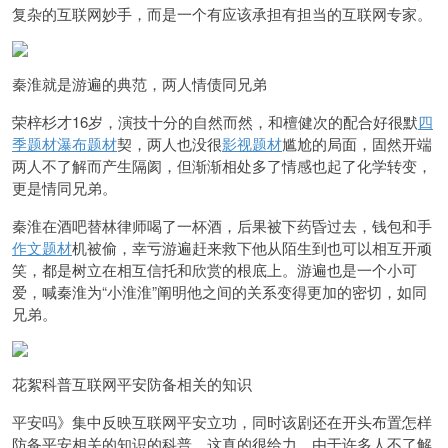
复杂的互联网妙手，而是一个有应该承担有担当的互联网专家。
秦淮就是游遍的典范，两人情债同兄弟
荣梓杉才16岁，演技十分的自然而然，和檀健次的配合好很默
四
季题材
瀑布题材
契，两人也没很
影视题材
尴尬的局面，固然开端
两人不了解而产生隔阂，但渐渐相处多了情感也起了化学转变，
更是情同兄弟。
秦淮在酒吧替林律师喝了一杯酒，后果被下药昏过去，钱包和手
作文题材
机被偷，幸亏游遍赶来救下他从陌生到也可以相互开顽
笑，都是树立在相互信托和欣赏的根底上。游遍也是一个小可
爱，喊秦淮为“小淮淮”阐明他之间的关系变得更加的密切，如同
兄弟。
花絮科普互联网平安防备相关的知识
平安吗》集中反映互联网平安立功，同时该剧还在开头布置怎样
防备平安相关的知识的科普，这真的很给力，由于许多人不了解