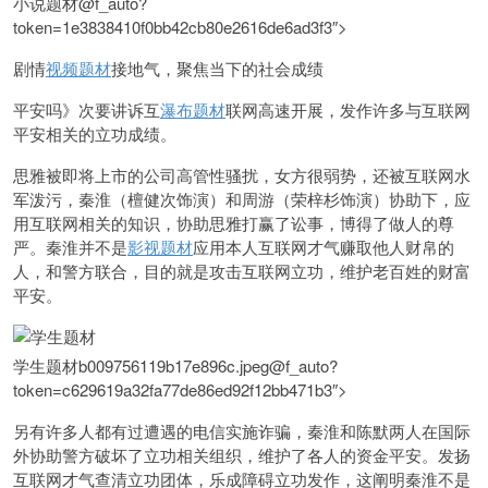
小说题材@f_auto?
token=1e3838410f0bb42cb80e2616de6ad3f3″>
剧情
视频题材
接地气，聚焦当下的社会成绩
平安吗》次要讲诉互
瀑布题材
联网高速开展，发作许多与互联网
平安相关的立功成绩。
思雅被即将上市的公司高管性骚扰，女方很弱势，还被互联网水
军泼污，秦淮（檀健次饰演）和周游（荣梓杉饰演）协助下，应
用互联网相关的知识，协助思雅打赢了讼事，博得了做人的尊
严。秦淮并不是
影视题材
应用本人互联网才气赚取他人财帛的
人，和警方联合，目的就是攻击互联网立功，维护老百姓的财富
平安。
学生题材b009756119b17e896c.jpeg@f_auto?
token=c629619a32fa77de86ed92f12bb471b3″>
另有许多人都有过遭遇的电信实施诈骗，秦淮和陈默两人在国际
外协助警方破坏了立功相关组织，维护了各人的资金平安。发扬
互联网才气查清立功团体，乐成障碍立功发作，这阐明秦淮不是