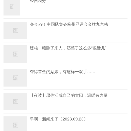
今日秋分
夺金×9！中国队集齐杭州亚运会金牌九宫格
硬核！咱除了来人，还整了这么多“狠活儿”
夺得首金的姑娘，有这样一双手……
【夜读】愿你活成自己的太阳，温暖有力量
早啊！新闻来了〔2023.09.23〕