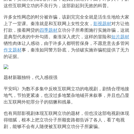
这些互联网立功的不良行为，这部剧起到无效的科普。
许多女性网恋的时分被诈骗，该剧完完全全就是活生生地给大家
上了一堂课。秦淮就是和互联网上女性交友，
影视题材
对方让他
打款，接着网贷的
四季题材
立功分子所希图施行实施诈骗，这就
是典型代表的中外勾搭。秦淮深入虎穴，这样的冒险和
短片题材
牺性肉体让人感动，由于许多人都明哲保身，不愿意意去多管闲
作文题材
事，秦淮如同警方卧底，为侦破实施诈骗犯提供了无力
的证据。
题材新颖独特，代入感很强
平安吗》为数不多集中反映互联网立功的电视剧，剧情合理地接
地气，节拍更紧凑，也没过多地繁杂地铺开来叙事，并且也凸显
出互联网外犯罪分子的猖獗和残暴。
也有局部影视剧体现互联网立功的题材，但也没这部电视剧体现
得细腻，根本上把立功分子所额套路都告诉了各人，看了电视
剧，能够不会有人随便被互联网立功分子所蒙骗。