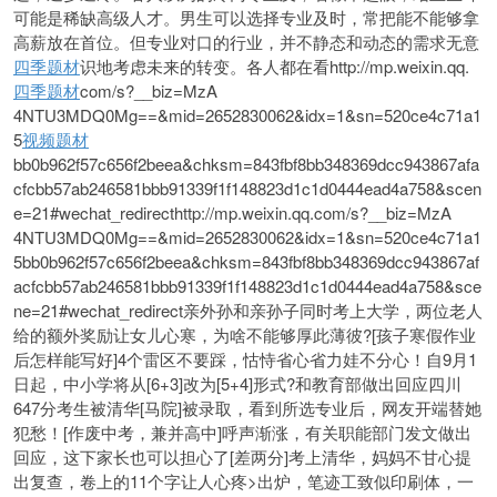
可能是稀缺高级人才。男生可以选择专业及时，常把能不能够拿
高薪放在首位。但专业对口的行业，并不静态和动态的需求无意
四季题材
识地考虑未来的转变。各人都在看http://mp.weixin.qq.
四季题材
com/s?__biz=MzA
4NTU3MDQ0Mg==&mid=2652830062&idx=1&sn=520ce4c71a1
5
视频题材
bb0b962f57c656f2beea&chksm=843fbf8bb348369dcc943867afa
cfcbb57ab246581bbb91339f1f148823d1c1d0444ead4a758&scen
e=21#wechat_redirecthttp://mp.weixin.qq.com/s?__biz=MzA
4NTU3MDQ0Mg==&mid=2652830062&idx=1&sn=520ce4c71a1
5bb0b962f57c656f2beea&chksm=843fbf8bb348369dcc943867af
acfcbb57ab246581bbb91339f1f148823d1c1d0444ead4a758&sce
ne=21#wechat_redirect亲外孙和亲孙子同时考上大学，两位老人
给的额外奖励让女儿心寒，为啥不能够厚此薄彼?[孩子寒假作业
后怎样能写好]4个雷区不要踩，怙恃省心省力娃不分心！自9月1
日起，中小学将从[6+3]改为[5+4]形式?和教育部做出回应四川
647分考生被清华[马院]被录取，看到所选专业后，网友开端替她
犯愁！[作废中考，兼并高中]呼声渐涨，有关职能部门发文做出
回应，这下家长也可以担心了[差两分]考上清华，妈妈不甘心提
出复查，卷上的11个字让人心疼>出炉，笔迹工致似印刷体，一