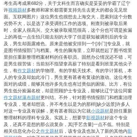
考生高考成果682分，关于文科生而言确实是妥妥的学霸了辽宁
许
视频题材
多教师和家长都需要支持先生去更大的都会见见世
面。互联网图片）这位男生也很想去上海交大，思索到这个分数
劣势不大，以是选了承受调剂工作的选项。刚查到被录取后果
时，全家人很高兴。交大被录取规范很高，这个分也可谓是捡漏
上的再低一点生怕只能去别的大学了但是获知被调剂后的专业
及，男生却面露难色。原来是他被安排到一个[冷门]专业及，就
是图书情报部门与档案。考生的脑海里，立即就想起了图书馆里
里担任重新整理档案材料的任务职员。固然办公情况还不错，可
是男生很苦恼：当前别不指望拿高薪了特别是看到班里其他尖子
生，有
作文题材
的学物理、有的学航天技术、有的学计算机，本
人的专业及却如此冷门，男生更有甚者有复读的激动。这位考生
面对的成绩，能够其他许多先生也有过类似的困恼。比方，有位
男生低分捡漏名校，却是照顾护士专业及，能够比辽宁这位同窗
作文题材
瀑布题材
更纠结。不外，针对图书情报部门和档案治理
专业及，笔者却想说，并不考生以是为的那样[缺少远景]许多人
对这一专业及有误解，更有甚者我以为它就
小说题材
是担任重新
整理材料的理科专业及。实践上，想要学
影视题材
好这个专业
及，还真不是想的那么说复杂，其[手艺含量]一点不低。特别是
相关信息化办公之
作文题材
后，该专业及也加入了新的其他内
影