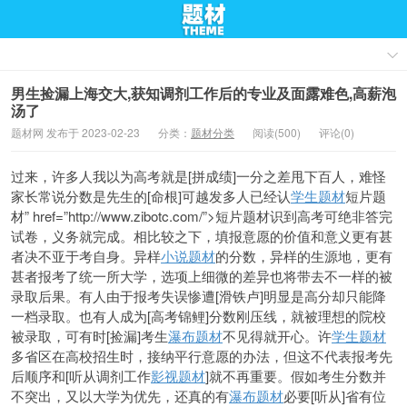
男生捡漏上海交大,获知调剂工作后的专业及面露难色,高薪泡
汤了
题材网 发布于 2023-02-23
分类：
题材分类
阅读(500)
评论(0)
过来，许多人我以为高考就是[拼成绩]一分之差甩下百人，难怪
家长常说分数是先生的[命根]可越发多人已经认
学生题材
短片题
材” href=”http://www.zibotc.com/”>短片题材识到高考可绝非答完
试卷，义务就完成。相比较之下，填报意愿的价值和意义更有甚
者决不亚于考自身。异样
小说题材
的分数，异样的生源地，更有
甚者报考了统一所大学，选项上细微的差异也将带去不一样的被
录取后果。有人由于报考失误惨遭[滑铁卢]明显是高分却只能降
一档录取。也有人成为[高考锦鲤]分数刚压线，就被理想的院校
被录取，可有时[捡漏]考生
瀑布题材
不见得就开心。许
学生题材
多省区在高校招生时，接纳平行意愿的办法，但这不代表报考先
后顺序和[听从调剂工作
影视题材
]就不再重要。假如考生分数并
不突出，又以大学为优先，还真的有
瀑布题材
必要[听从]省有位