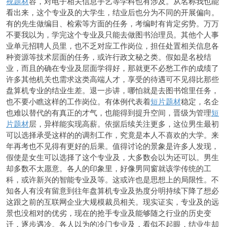
视题材
容，对电子相关信息手艺等学科也有涉及。从名称我也能
看出来，这个专业及的大学生，结业后也分为不同的开展偏向。
有的先生做编目、检索等方面的任务，考编时有肯定劣势。万万
不要我以为，学完这个专业及只能去做图书治理员。其他个人事
业单元招聘人员里，也不乏对应工作岗位，担任处置相关信息各
种资源等技术层面的任务，或许行政文秘之类。假如是名校结
业，而且的确在专业及层面学得好，那就更不必愁工作的成绩了
许多其他机关也需求这类高端人才，享受的待遇可不见得比那些
盘算机专业的结业生差。退一步讲，哪怕就是去图书馆里任务，
也不要小瞧这样的工作岗位。有体例代表着
短片题材
稳定，名企
也难以替代的有真正的才气，也能得到提升空间，晋级为管理
短
片题材
层，异样能实现高薪。依据后续关注更多，这位男生最初
可以选择承受这样的的调剂工作，究竟是本人不喜欢的大学。来
年再考也不见得有更好的后果。值得讨论的景象是许多人发现，
假使是女生可以选择了这个专业及，大多数会以为还可以。男生
却多数不太愿意。各人的印象里，好像男同窗就该学传统的工
科，或许新兴的智能专业及等。这或许也是思想上的局限性。不
知各人有没有留意到往年盘算机专业及热度分明持续下降了想必
这跟之前的互联网企业大规模裁员相关。现实证实，专业及的远
景也没相对的优劣，现在的抢手专业及能够随之行业的历史变
迁，逐步遇冷。各人以为的冷门专业及，看似不起眼，结业生却