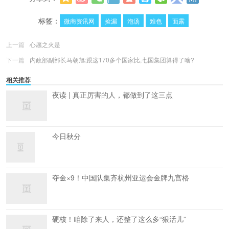
更多
(
0
)
标签：
微商资讯网
捡漏
泡汤
难色
面露
上一篇
心愿之火是
下一篇
内政部副部长马朝旭:跟这170多个国家比,七国集团算得了啥?
相关推荐
夜读 | 真正厉害的人，都做到了这三点
今日秋分
夺金×9！中国队集齐杭州亚运会金牌九宫格
硬核！咱除了来人，还整了这么多“狠活儿”