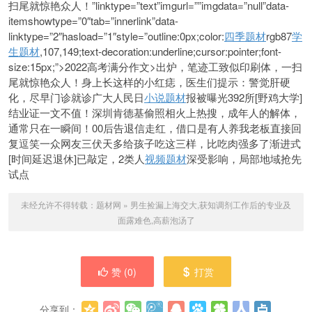
扫尾就惊艳众人！”linktype=”text”imgurl
=””imgdata=”null”data-
itemshowtype=”0″tab=”innerlink”data-
linktype=”2″hasload=”1″style=”outline:0px;color:
四季题材
rgb87
学
生题材
,107,149;text-decoration:underline;cursor:pointer;font-
size:15px;”>2022高考满分作文>出炉，笔迹工致似印刷体，一扫
尾就惊艳众人！身上长这样的小红痣，医生们提示：警觉肝硬
化，尽早门诊就诊广大人民日
小说题材
报被曝光392所[野鸡大学]
结业证一文不值！深圳肯德基偷照相火上热搜，成年人的解体，
通常只在一瞬间！00后告退信走红，借口是有人养我老板直接回
复逗笑一众网友三伏天多给孩子吃这三样，比吃肉强多了渐进式
[时间延迟退休]已敲定，2类人
视频题材
深受影响，局部地域抢先
试点
未经允许不得转载：
题材网
»
男生捡漏上海交大,获知调剂工作后的专业及
面露难色,高薪泡汤了
赞 (
0
)
打赏
分享到：