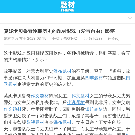
莫妮卡贝鲁奇晚期历史的题材影戏（爱与自由）影评
题材网 发布于 2023-03-19
分类：
题材分类
阅读(1523)
评论(0)
这个影戏是应用翻译应用软件，各种机械听译，得到字幕，看完
的大约剧情如下所示：
故事配景：对意大利历史
瀑布题材
的不了解。查了一些资料，故
事发作在意大利自力和平时期。加里波第
四季题材
带领游击队
四
季题材
束缚意大利的历史的该时期。
莫妮卡贝鲁奇
作文题材
饰演女主。
作文题材
女主的母亲从丈夫男
爵处与女主父亲私奔去北非。后
小说题材
果到北非后，女主父病
作文题材
死。母亲怀着肚子，回到男爵身
短片题材
边。同时，男
爵护卫处决了一个游击队战士们，放走了其妻子。而游击队战士
们丈夫曾经
影视题材
有身
瀑布题材
。女主母亲产下女主的统一
天，游击队战士们丈夫也产下了男主。而女主母亲难产死去。于