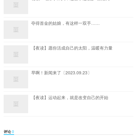
夺得首金的姑娘，有这样一双手……
【夜读】愿你活成自己的太阳，温暖有力量
早啊！新闻来了〔2023.09.23〕
【夜读】运动起来，就是改变自己的开始
评论
0