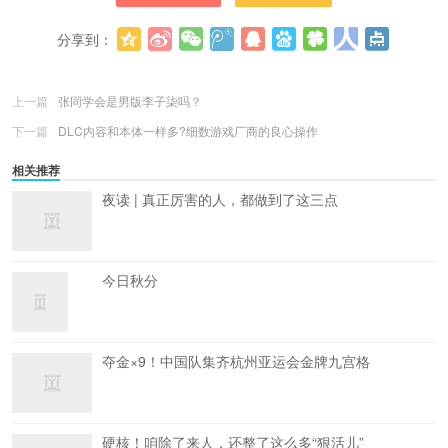
分享到：
更多
(
0
)
上一篇
张同学会是男版李子柒吗？
下一篇
DLC内容和本体一样多?细数游戏厂商的良心操作
相关推荐
夜读 | 真正厉害的人，都做到了这三点
今日秋分
夺金×9！中国队集齐杭州亚运会金牌九宫格
硬核！咱除了来人，还整了这么多“狠活儿”