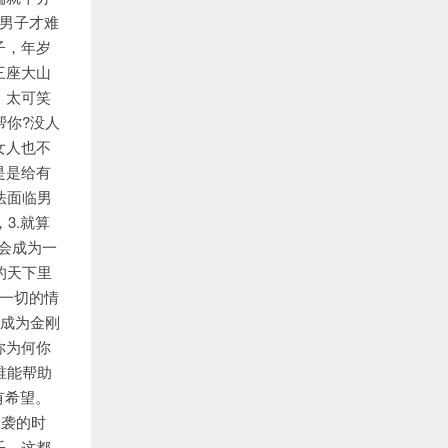
男子才难
子，年岁
三座大山
，太可笑
帮你?没人
女人也不
是是给有
法面临男
3.就算
定会成为一
的天下里
一切的情
成为金刚
你为何你
谁能帮助
.有希望。
逆袭的时
乐，这都