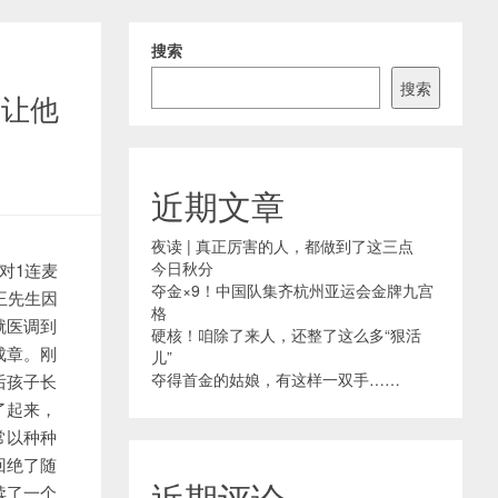
搜索
搜索
步让他
近期文章
夜读 | 真正厉害的人，都做到了这三点
今日秋分
对1连麦
夺金×9！中国队集齐杭州亚运会金牌九宫
王先生因
格
就医调到
硬核！咱除了来人，还整了这么多“狠活
成章。刚
儿”
夺得首金的姑娘，有这样一双手……
后孩子长
了起来，
常以种种
回绝了随
近期评论
续了一个