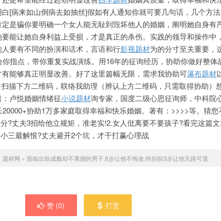
白[病来如山倒病去如抽丝]假如有人通知你就可要几句话，几个方
肯定是骗你要明确一个女人能无耻到毁坏他人的婚姻，阐明她自身有
她要能让她自身利益上受损，才是真正的杀伤。实践的领导和操作中
的人要有不同的扮演和话术，言语和行
影视题材
为的分寸至关重要，
给你指点，带你重复实战演练。用16年的征询经历，协助你做好整体
才有能够真正明显改善。好了这里篇幅无限，需求我协助可
瀑布题材
e881扫描下方二维码，联络我助理（辨认上方二维码，只需取得协助）
者：卢悦婚姻情绪征
小说题材
询专家，国度二级心思征询师，中科院
20000+协助1万多家庭取得幸福和快乐婚姻。著有：>>>>等。猜
天分?丈夫3招给他立规矩，准老实!2.女人仳离要不要孩子?看完这篇
击小三最解恨?丈夫避开2个坑，才干打赢心理战
：
题材网
»
面临出轨成瘾却不离婚的男子,6步让他不悔改,特别前3步让他无路可退
赞 (
0
)
打赏