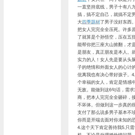
一直坚持底线，男子十有八
搞，搞不定自己，就搞不定
大
四季题材
了男子没好东西
把女人完完全全压死。许多
了就算是个孙悟空，压在五指
能帮你把三座大山掀翻，才
是朋友，真正朋友是本人。
实力的人！女人先是要从头
子的绝情和外面女人的心计的
仳离我也有决心带好孩子。4
个幸福的女人，肯定是情感
无敌。能做到这6句话，需求
商，把本人完完全全砸碎，接
不坏体。但做到这一步真的
支付了那么说多男子基本不
你而是开端去面对你未知的
4.这个天下肯定善待我5.
机。不论是处理婚外情问题