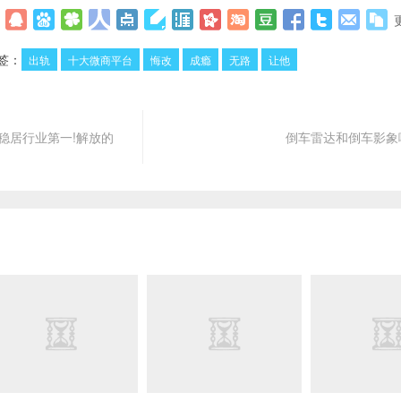
签：
出轨
十大微商平台
悔改
成瘾
无路
让他
、稳居行业第一!解放的
倒车雷达和倒车影象