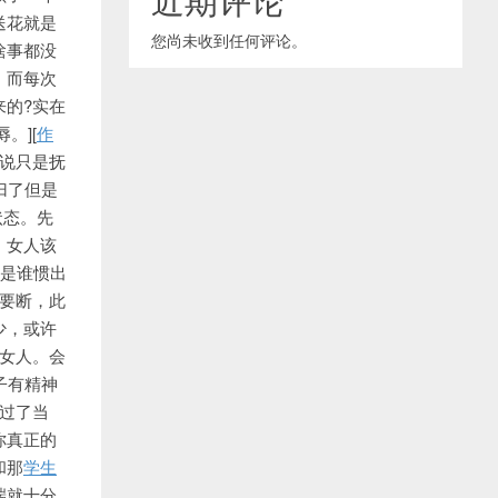
送花就是
您尚未收到任何评论。
啥事都没
，而每次
来的?实在
。][
作
还说只是抚
归了但是
状态。先
，女人该
理是谁惯出
要断，此
少，或许
控女人。会
子有精神
头过了当
你真正的
和那
学生
端就十分