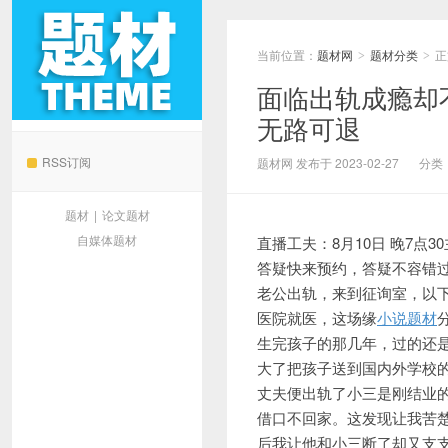
当前位置：
题材网
题材分类
正
>
>
面临出轨成瘾却不
无路可退
题材网
RSS订阅
题材网 发布于 2023-02-27
分类
题材
|
论文题材
自媒体题材
直播工夫：8月10日 晚7点
答疑快来预约，答疑不容错过
老公出轨，来到征询室，以
医院就医，这场缘
小说题材
生完孩子的那几年，过的还
大了把孩子送到国内外学校
丈夫便出轨了小三是刚结业
借口不回家。这发现让我苦
后我让他和小三断了却又支