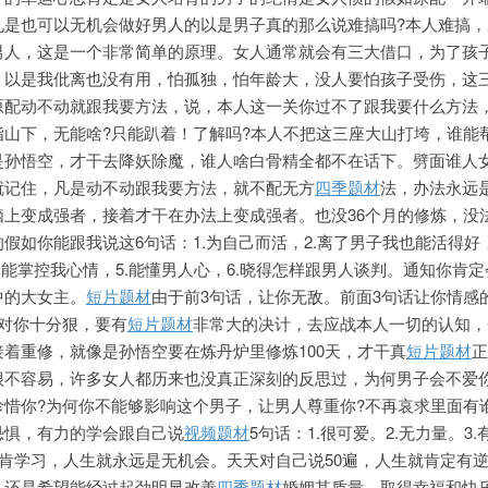
九是也可以无机会做好男人的以是男子真的那么说难搞吗?本人难搞，
男人，这是一个非常简单的原理。女人通常就会有三大借口，为了孩
。以是我仳离也没有用，怕孤独，怕年龄大，没人要怕孩子受伤，这
原配动不动就跟我要方法，说，本人这一关你过不了跟我要什么方法
山下，无能啥?只能趴着！了解吗?本人不把这三座大山打垮，谁能
是孙悟空，才干去降妖除魔，谁人啥白骨精全都不在话下。劈面谁人
就记住，凡是动不动跟我要方法，就不配无方
四季题材
法，办法永远
脑上变成强者，接着才干在办法上变成强者。也没36个月的修炼，没
假如你能跟我说这6句话：1.为自己而活，2.离了男子我也能活得好，
.能掌控我心情，5.能懂男人心，6.晓得怎样跟男人谈判。通知你肯
中的大女主。
短片题材
由于前3句话，让你无敌。前面3句话让你情感
对你十分狠，要有
短片题材
非常大的决计，去应战本人一切的认知，
着重修，就像是孙悟空要在炼丹炉里修炼100天，才干真
短片题材
正
很不容易，许多女人都历来也没真正深刻的反思过，为何男子会不爱
珍惜你?为何你不能够影响这个男子，让男人尊重你?不再哀求里面有
恐惧，有力的学会跟自己说
视频题材
5句话：1.很可爱。2.无力量。3
只需肯学习，人生就永远是无机会。天天对自己说50遍，人生就肯定有
，还是希望能经过起劲明显改善
四季题材
婚姻其质量，取得幸福和快