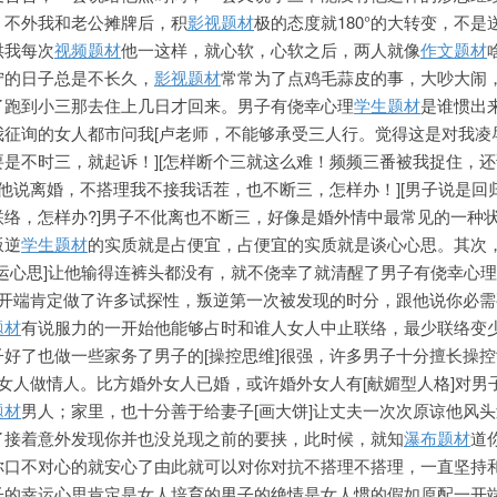
，不外我和老公摊牌后，积
影视题材
极的态度就180°的大转变，不是
哄我每次
视频题材
他一这样，就心软，心软之后，两人就像
作文题材
宁的日子总是不长久，
影视题材
常常为了点鸡毛蒜皮的事，大吵大闹
了跑到小三那去住上几日才回来。男子有侥幸心理
学生题材
是谁惯出
征询的女人都市问我[卢老师，不能够承受三人行。觉得这是对我凌辱
是不时三，就起诉！][怎样断个三就这么难！频频三番被我捉住，
给他说离婚，不搭理我不接我话茬，也不断三，怎样办！][男子说是回
络，怎样办?]男子不仳离也不断三，好像是婚外情中最常见的一种
叛逆
学生题材
的实质就是占便宜，占便宜的实质就是谈心心思。其次
[幸运心思]让他输得连裤头都没有，就不侥幸了就清醒了男子有侥幸心
一开端肯定做了许多试探性，叛逆第一次被发现的时分，跟他说你必需
题材
有说服力的一开始他能够占时和谁人女人中止联络，最少联络变
好了也做一些家务了男子的[操控思维]很强，许多男子十分擅长操
]女人做情人。比方婚外女人已婚，或许婚外女人有[献媚型人格]对男
题材
男人；家里，也十分善于给妻子[画大饼]让丈夫一次次原谅他风
了接着意外发现你并也没兑现之前的要挟，此时候，就知
瀑布题材
道
你口不对心的就安心了由此就可以对你对抗不搭理不搭理，一直坚持
子的幸运心思肯定是女人培育的男子的绝情是女人惯的假如原配一开