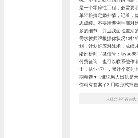
是一个零碎性工程，必需要明
单轻松搞定婚外情，记着，
思成绩。不要用惯例手腕对
多的细节，并且我面临差别
需求教师跟根据你状况1对1
划，计划好应对战术，成绩
绪剖析师（微信号：luyu
付费征询，也可以联系他作
士，从业17年，累计个案时长
期精选▼1.谁说男人出轨是
你就有答案了3.用啥形式抨
未经允许不得转载