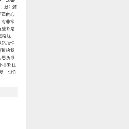
法，就能简
严重的心
，有非常
这些都是
战略规
以添加情
想预约我
心思所硕
您不喜欢往
文章，也许