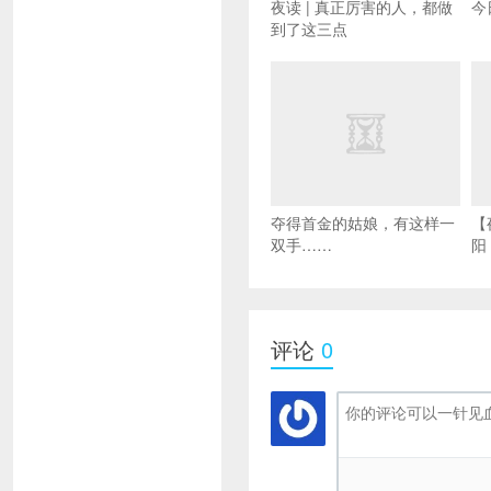
夜读 | 真正厉害的人，都做
今
到了这三点
夺得首金的姑娘，有这样一
【
双手……
阳
评论
0