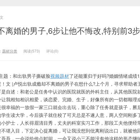
文
离婚的男子,6步让他不悔改,特别前3
：
题材分类
阅读(573)
评论(0)
30主题：和出轨男子撕破脸
视频题材
了还能重归于好吗?婚姻情绪成绩1
！文 |卢悦出轨成瘾却不离婚的男子在想什么?上个月，寻求帮助者
下是自述：和老公是任务中认识的医院就医的外科主任，从其他医院
分让我相知相识相爱，谈恋爱、完婚、生子，好像所有的一切都顺理
是很幸福的一放假一家三口就会出去玩，重心除了任务就是孩子，厥
的学生读大学，今后孩子就住校了可天总是不遂人意，两人空间刚多
的小护士，人长得眉清目秀，丈夫的科室实习工作，那段工夫他便经
楚不堪入目，下定决心提离婚，可让我没想到仳离刚说出口，就被他
支吾吾，一会说给他点时间，一会又说小三不能没有他这样的形态继