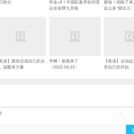
日秋分
夺金×9！中国队集齐杭州亚
硬核！咱除了来
运会金牌九宫格
这么多“狠活儿”
夜读】愿你活成自己的太
早啊！新闻来了
【夜读】运动起
，温暖有力量
〔2023.09.23〕
变自己的开始