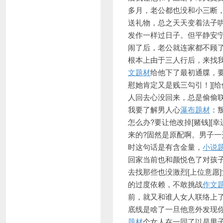
多月，老公都也没和小三断
送礼物，总之天天变着法子
发作一样过日子。但平静安
闹了后，老公就连家都不顾
根本上由于三人行后，来找我
文题材
给他下了最初通牒，要
慰她肯定又是贱三勾引！][
人回去心没回来，总是偷偷联
我要了解男人心
瀑布题材
：
怎么办?要让他改掉[赌钱]
来的?固然是原配啊。男子
时这句话是有含金量，
小说
回家当前也和颜悦色了对孩子
去找那些也没激烈[上位意愿
的过度依赖，不敢挑战
作文
前，就又和
谁人女人联络上
底线是啥了一旦他意外发现
题材
个女人在一同了以是男