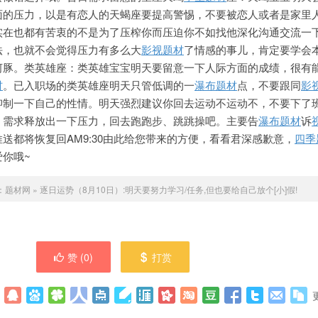
面的压力，以是有恋人的天蝎座要提高警惕，不要被恋人或者是家里
实在也都有苦衷的不是为了压榨你而压迫你不如找他深化沟通交流一
法，也就不会觉得压力有多么大
影视题材
了情感的事儿，肯定
要学会
河豚。类英雄座：类英雄宝宝明天要留意一下人际方面的成绩，很有
材
。已入职场的类英雄座明天只管低调的一
瀑布题材
点，不要跟同
影
抑制一下自己的性情。明天强烈建议你回去运动不运动不，不要下了
，需求释放出一下压力，回去跑跑步、跳跳操吧。主要告
瀑布题材
诉
送都将恢复回AM9:30由此给您带来的方便，看看君深感歉意，
四季
你哦~
：
题材网
»
逐日运势（8月10日）:明天要努力学习/任务,但也要给自己放个[小]假!
赞 (
0
)
打赏