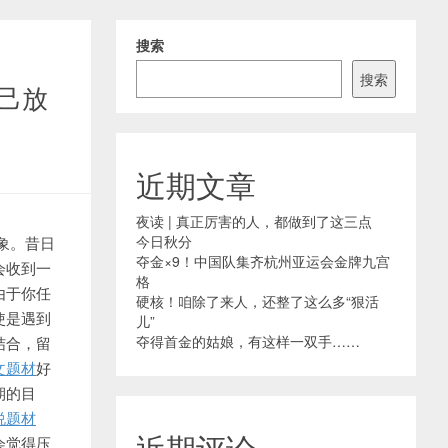
搜索
搜索
自己放
近期文章
夜读 | 真正厉害的人，都做到了这三点
今日秋分
点星象。昔日
夺金×9！中国队集齐杭州亚运会金牌九宫
会收到一
格
由于你任
硬核！咱除了来人，还整了这么多“狠活
使是遇到
儿”
夺得首金的姑娘，有这样一双手……
结合，留
文题材
好
期的目
说题材
近期评论
会觉得压