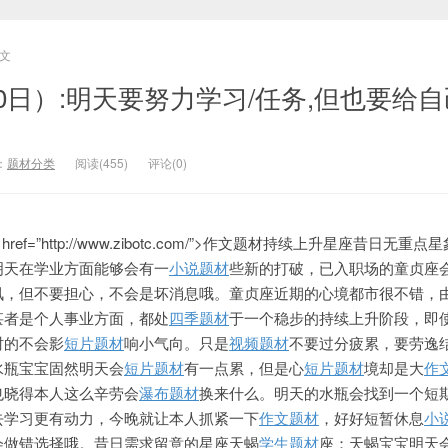
文
0日）:明天要努力学习/任务,但也要给
：
题材分类
阅读(455)
评论(0)
” href=”http://www.zibotc.com/”>作文题材持续上升星座昔日无重
明天在学业方面能够会有一
小说题材
些新的打破，已入职场的童贞座
讯，但不要担心，不会是坏消息哦。童贞座近期的心境都市很不错，
甚者是个人事业方面，都处
四季题材
于一个稳步的持续上升阶段，即
时的不会影
短片题材
响小气向。只是
视频题材
不要过分疲累，要劳逸
水瓶宝宝固然明天会
短片题材
有一点累，但是心
短片题材
境却是大
作
也晓得本人这么辛劳会
瀑布题材
换来什么。明天的水瓶会找到一个短
去学习更有动力，今晚就让本人抓紧一下
作文题材
，好好短暂休息
小
会做错选择哦。昔日需求留意的星座天蝎
学生题材
座：天蝎宝宝明天