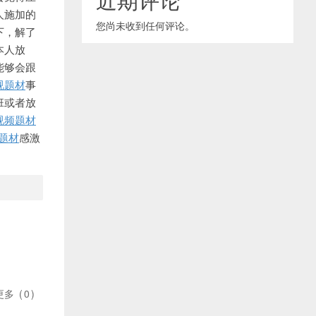
人施加的
您尚未收到任何评论。
下，解了
本人放
能够会跟
视题材
事
班或者放
视频题材
题材
感激
更多
(
0
)