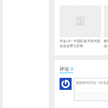
夺金×9！中国队集齐杭州亚
硬
运会金牌九宫格
这
评论
0