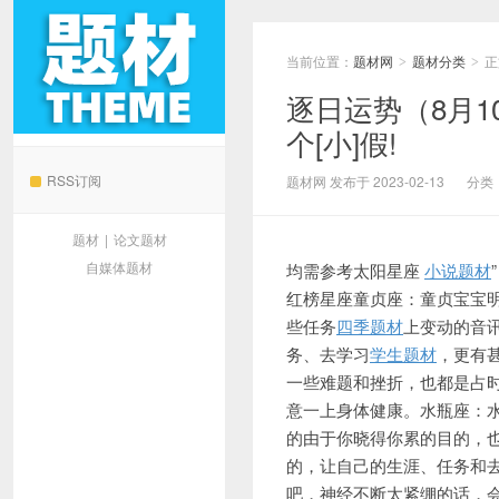
当前位置：
题材网
题材分类
正
>
>
逐日运势（8月1
个[小]假!
题材网
RSS订阅
题材网 发布于 2023-02-13
分类
题材
|
论文题材
自媒体题材
均需参考太阳星座
小说题材
红榜星座童贞座：童贞宝宝
些任务
四季题材
上变动的音
务、去学习
学生题材
，更有
一些难题和挫折，也都是占
意一上身体健康。水瓶座：
的由于你晓得你累的目的，
的，让自己的生涯、任务和
吧，神经不断太紧绷的话，