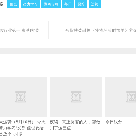
签：
但也
努力学习
微商信息
每日
要给
运势
稳居行业第一!束缚的潜
被指抄袭融梗《浅浅的笑时很美》惹
天运势（8月10日）:今天
夜读 | 真正厉害的人，都做
今日秋分
努力学习/义务,但也要给
到了这三点
己放个[小]假!