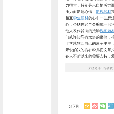
力很大，特别是来自情感方
压力而影响心情。
影视题材
相互
学生题材
的心中一些想
心，否则你迟早会酿成一只
他人发作背面的抵触
视频题
们或许指导有太多的磨擦，
了学就钻回自己的屋子里里
亲爱的我的看看粉儿们文章推
各人不断以来的需要支持，爱
未经允许不得转载
分享到：