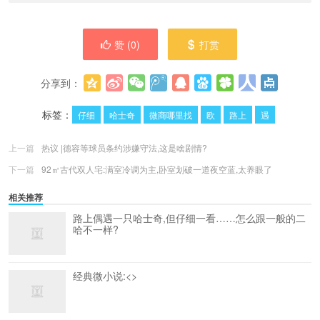
赞 (
0
)
打赏
分享到：
更多
(
0
)
标签：
仔细
哈士奇
微商哪里找
欧
路上
遇
上一篇
热议 |德容等球员条约涉嫌守法,这是啥剧情?
下一篇
92㎡古代双人宅:满室冷调为主,卧室划破一道夜空蓝,太养眼了
相关推荐
路上偶遇一只哈士奇,但仔细一看……怎么跟一般的二
哈不一样?
经典微小说:<>