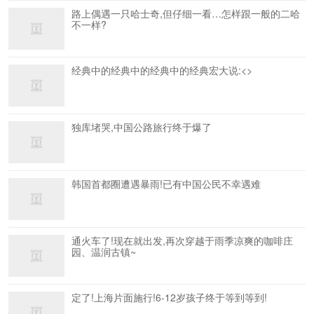
路上偶遇一只哈士奇,但仔细一看…怎样跟一般的二哈
不一样?
经典中的经典中的经典中的经典宏大说:<>
独库堵哭,中国公路旅行终于爆了
韩国首都圈遭遇暴雨!已有中国公民不幸遇难
通火车了!现在就出发,再次穿越于雨季凉爽的咖啡庄
园、温润古镇~
定了!上海片面施行!6-12岁孩子终于等到等到!