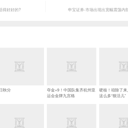
活得好好的?
申宝证券-市场出现出宽幅震荡内
日秋分
夺金×9！中国队集齐杭州亚
硬核！咱除了来
运会金牌九宫格
这么多“狠活儿”