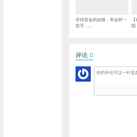
夺得首金的姑娘，有这样一
【
双手……
阳
评论
0