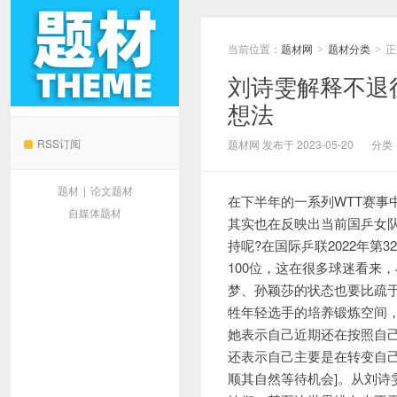
当前位置：
题材网
题材分类
正
>
>
刘诗雯解释不退役
想法
题材网
RSS订阅
题材网 发布于 2023-05-20
分类
题材
|
论文题材
在下半年的一系列WTT赛
自媒体题材
其实也在反映出当前国乒女
持呢?在国际乒联2022年
100位，这在很多球迷看来
梦、孙颖莎的状态也要比疏
牲年轻选手的培养锻炼空间
她表示自己近期还在按照自己
还表示自己主要是在转变自己
顺其自然等待机会]。从刘