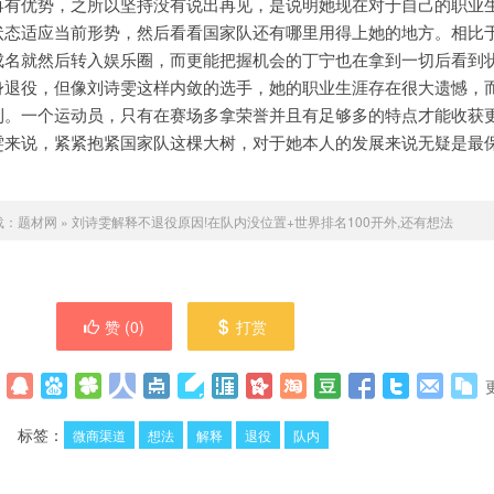
再有优势，之所以坚持没有说出再见，是说明她现在对于自己的职业
状态适应当前形势，然后看看国家队还有哪里用得上她的地方。相比
成名就然后转入娱乐圈，而更能把握机会的丁宁也在拿到一切后看到
身退役，但像刘诗雯这样内敛的选手，她的职业生涯存在很大遗憾，
利。一个运动员，只有在赛场多拿荣誉并且有足够多的特点才能收获
雯来说，紧紧抱紧国家队这棵大树，对于她本人的发展来说无疑是最
载：
题材网
»
刘诗雯解释不退役原因!在队内没位置+世界排名100开外,还有想法
赞 (
0
)
打赏
标签：
微商渠道
想法
解释
退役
队内