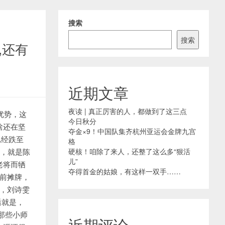
搜索
搜索
,还有
近期文章
夜读 | 真正厉害的人，都做到了这三点
优势，这
今日秋分
啥还在坚
夺金×9！中国队集齐杭州亚运会金牌九宫
已经跌至
格
迪，就是陈
硬核！咱除了来人，还整了这么多“狠活
儿”
老将而牺
夺得首金的姑娘，有这样一双手……
前摊牌，
年，刘诗雯
后就是，
那些小师
近期评论