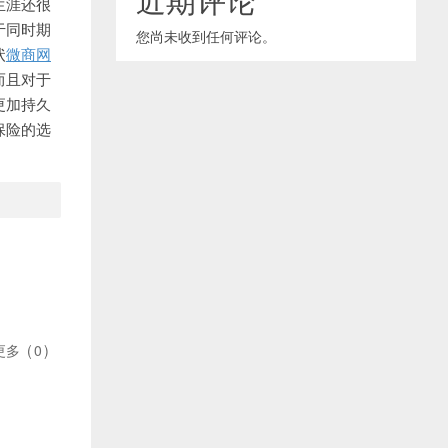
生涯还很
于同时期
您尚未收到任何评论。
状
微商网
而且对于
更加持久
保险的选
更多
(
0
)