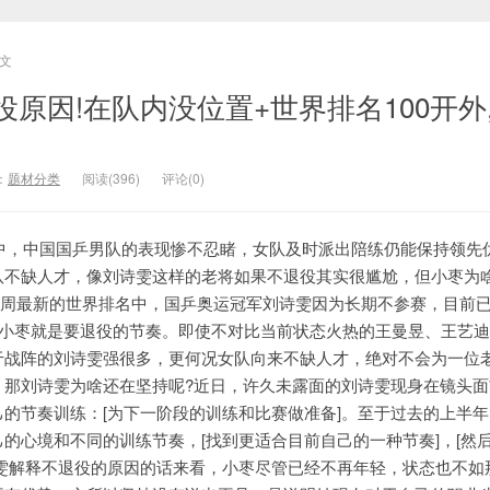
文
原因!在队内没位置+世界排名100开外
：
题材分类
阅读(396)
评论(0)
事中，中国国乒男队的表现惨不忍睹，女队及时派出陪练仍能保持领先
队不缺人才，像刘诗雯这样的老将如果不退役其实很尴尬，但小枣为
第32周最新的世界排名中，国乒奥运冠军刘诗雯因为长期不参赛，目前
，小枣就是要退役的节奏。即使不对比当前状态火热的王曼昱、王艺
于战阵的刘诗雯强很多，更何况女队向来不缺人才，绝对不会为一位
，那刘诗雯为啥还在坚持呢?近日，许久未露面的刘诗雯现身在镜头面
的节奏训练：[为下一阶段的训练和比赛做准备]。至于过去的上半
的心境和不同的训练节奏，[找到更适合目前自己的一种节奏]，[然
诗雯解释不退役的原因的话来看，小枣尽管已经不再年轻，状态也不如