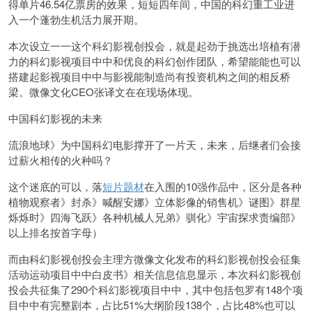
得单片46.54亿票房的效果，短短四年间，中国的科幻重工业进
入一个蓬勃生机活力展开期。
本次设立一一这个科幻影视创投会，就是起劲于挑选出培植有潜
力的科幻影视项目中中和优良的科幻创作团队，希望能能也可以
搭建起影视项目中中与影视能制造尚有投资机构之间的相反桥
梁。微像文化CEO张译文在在现场体现。
中国科幻影视的未来
流浪地球》为中国科幻电影撑开了一片天，未来，后继者们会接
过薪火相传的火种吗？
这个迷底的可以，落
短片题材
在入围的10强作品中，区分是各种
植物观察者》封杀》喊醒安娜》立体影像的销售机》谜图》群星
烁烁时》四海飞跃》各种机械人兄弟》驯化》宇宙探求责编部》
以上排名按首字母）
而由科幻影视创投会主理方微像文化发布的科幻影视创投会征集
活动运动项目中中白皮书》相关信息信息显示，本次科幻影视创
投会共征集了290个科幻影视项目中中，其中包括包罗有148个项
目中中有完整剧本，占比51%大纲阶段138个，占比48%也可以