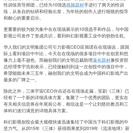
性训练营导师团，已经为10强选
视频题材
手进行了两天的性训
练，从各自的钻研和经验出发，为年轻的创作人进行细致的指导
和耐心的重要启示。
更重要的较为较为集中在在现场展示的10强选手和作品，与中国
影视公司发作了形成共识，看到科幻影视重工业中的勃勃生机。
华人我们的文明集团公司引力影视CEO应旭珺在在现场说，跟国
际上看到项目中中比，今天在在现场的很多项目中中在创意和想
像力上毫不逊色。而融创我们的文明总裁助理
瀑布题材
兼投资部
总经理李宇浩则表示，已经接触到到这一次创投中的项目中中，
希望能能未来三五年，融创我们的文明会成为中国科幻影戏产出
最多的厂牌之一。
除此之外，三体宇宙CEO许垚还在在现场走漏，笑剧《三体》已
经有了一个新的详细具体方案，集聚了一个优秀的团队，更实在
有关相关信息将在年尾前公布，相信这是一个让刘慈欣教员和三
体科幻迷们满意的详细具体方案。
科幻影视创投会最大规模快速迅速集结了中国当下科幻影视的中
坚力气。从2015年《三体》获得雨果奖到2019年《流浪地球》获