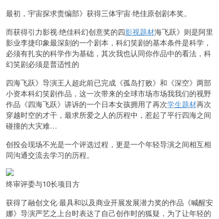
最初，宇宙探求责编部》获得三体宇宙·绝佳原创剧本奖。
而获得引力影视·绝佳科幻创意奖的四
影视题材
海飞跃》则是阿里
影业李捷印象最深刻的一个剧本，科幻笑剧的基本条件是科学，
必须有扎实的科学作为基础，其次我也认同你作品中的看法，科
幻笑剧必须是普适性的
四海飞跃》导演王人超此前已完成《孤岛打败》和《深空》两部
小资本科幻笑剧作品，这一次带来的全球市场市场我我们的视野
作品《四海飞跃》讲诉的一个日本女孩拥用了再次
学生题材
再次
穿越时空的才干，最求所爱之人的历程中，惹起了平行四海之间
碰撞的大灾难…
创投会现场不光是一个评选过程，更是一个年轻导演之间相互相
同沟通交流去学习的历程。
终审评委与10长项目方
获得了融创文化·最具和以及商业开展发展潜力奖的作品《喊醒安
娜》导演严艺之上台时表达了自己创作时的狐疑，为了让年轻的