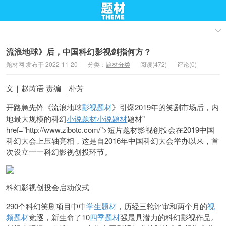
流浪地球》后，中国科幻影视剑指何方？
题材网 发布于 2022-11-20
分类：
题材分类
阅读(472)
评论(0)
文｜赵芮语 责编｜朴芳
开路急先锋《流浪地球
影视题材
》引爆2019年的笑剧市场后，内
地最大规模的科幻
小说题材
小说题材
题材”
href=”http://www.zibotc.com/”>短片题材影视创投会在2019中国
科
幻大会上压轴亮相，这是自2016年中国科幻大会举办以来，首
次设立一一科幻影视创投环节。
科幻影视创投会启动仪式
290个科幻笑剧项目中中
学生题材
，历经三轮评审和两个月的
视
频题材
竞逐，新生命了10
四季题材
强最具潜力的科幻影视作品。