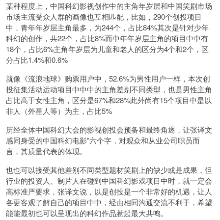
某种程度上，中国科幻影视创作中的主角年岁层和中国笑剧市场
市场主流受众人群的画像也互相匹配，比如，290个创投项目
中，青年年岁层主角最多，为244个，占比84%其次是针对少年
科幻的创作，共22个，占比8%而中年年岁层主角的项目中中有
18个，占比6%主角年岁层为儿童和老人的区分为4个和2个，区
分占比1.4%和0.6%
就像《流浪地球》购票用户中，52.6%为男性用户一样，本次创
投征集活动运动项目中中中的主角差别不同类型，也是男性主角
占比高于女性主角，区分是67%和28%此外尚有15个项目中是以
非人（外星人等）为主，占比5%
历经全体中国科幻大会的影视创投会预备和最终角逐，让张译文
感同身受的中国科幻电影”六个字，对观众和从业公司职员而
言，其质量代表的体现。
也也可以接受其他差别不同类型题材笑剧上的缺少或是成果，但
行业的投资人、制片人在碰到中国科幻影戏项目中时，就一定会
高标准严要求，张译文说，以是创投是一个非常好的机遇，让人
各更客观了解自己的项目中中，经由相同沟通交流不利于，希望
能能最初也可以呈现出的科幻作品惹起最大共鸣。