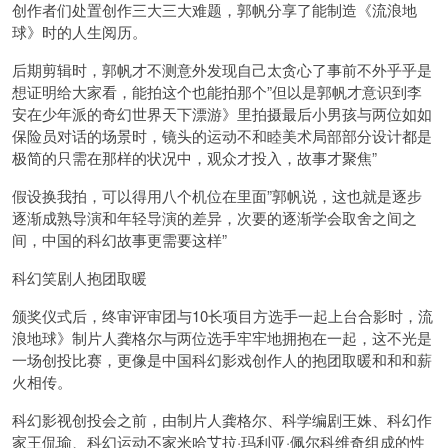
创作者们处置创作三大三大难题，郭帆分享了能制造《流浪地
球》时的人生阅历。
后期剪辑时，郭帆才不测意外发现自己太贪心了事前不外乎乎是
想证明给大家看，能拍这个也能拍那个”但以是郭帆才意识到李
安在少年派的奇幻世界天下漂游》里拍摄最后小男孩与两位如如
保险员对话的场景时，镜头的运动不和睦美术局部部分设计都是
极简的只需在那样的状况中，观众才投入，故事才聚焦”
假设换我拍，可以得用八个机位在里面”郭帆说，这也就是逐步
逐渐成熟导演和年轻导演的差异，次要的逐渐学会取舍之间之
间，中国的科幻故事更需要这样”
科幻笑剧人抱团取暖
颁奖仪式后，终审评审团与10长项目方选手一起上台合影时，流
浪地球》制片人龚格尔与两位选手牢牢地拥抱在一起，这不光是
一场创投比赛，更像是中国科幻影戏创作人的抱团取暖和和和薪
火相传。
科幻影视创投会之前，由制片人龚格尔、科学编剧王姝、科幻作
家王侃瑜、科幻运动不家米哈艾拉·玛利亚·佩尔科维奇组成的性