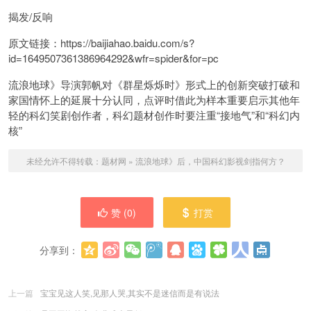
揭发/反响
原文链接：https://baijiahao.baidu.com/s?
id=1649507361386964292&wfr=spider&for=pc
流浪地球》导演郭帆对《群星烁烁时》形式上的创新突破打破和
家国情怀上的延展十分认同，点评时借此为样本
重要启示其他年
轻的科幻笑剧创作者，科幻题材创作时要注重“接地气”和“科幻内
核”
未经允许不得转载：
题材网
»
流浪地球》后，中国科幻影视剑指何方？
赞 (
0
)
打赏
分享到：
更多
(
0
)
上一篇
宝宝见这人笑,见那人哭,其实不是迷信而是有说法