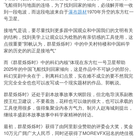
飞船得到与地面的连络，为了找到回家的倾向，必须解开唯一收
到一段电波，而这段电波来自于
瀑布题材
1970年升空的东方红一
号卫星。
接地气是说，要尽量找到更多跟中国观众和中国我们的文明有关
的结构，找到美学上让观众以为稔熟的有亲切感的工具使用，这
点很重要”郭帆认为，群星烁烁时》中的中关村特楼和中国科学
家的历史的的正是接地气”
而《群星烁烁时》中的科幻内核”体现在东方红一号卫星帮助
2025年的中国飞船找到回家倾向，这是作品中不可缺少的部分。
科幻笑剧中央在于，剥离科幻点景，实在难不成立的要不然我完
完完全全全也也可以改写成一个现实题材的作品。郭帆说。
群星烁烁时》还处于剧本故事故事大纲阶段，但北电导演系副教
授王红卫建议，不要着急，花样也可以做的很大，也可以承载的
工具使用很多，值得集聚业内各方气力。制片人赵海城则提出，
继续丰盛剧本故事故事中科学家精神的转达。
最初，群星烁烁时》获得了由阿里影业赞助的评委会大奖，奖金
10万元广阔广大人民币，同时还获得了MOREVFX冠名的绝佳视