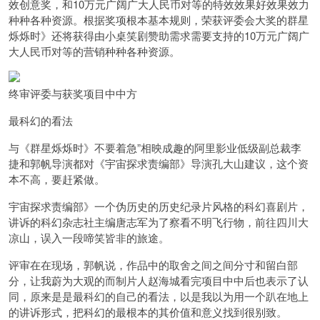
效创意奖，和10万元广阔广大人民币对等的特效效果好效果效力
种种各种资源。根据奖项根本基本规则，荣获评委会大奖的群星
烁烁时》还将获得由小桌笑剧赞助需求需要支持的10万元广阔广
大人民币对等的营销种种各种资源。
终审评委与获奖项目中中方
最科幻的看法
与《群星烁烁时》不要着急”相映成趣的阿里影业低级副总裁李
捷和郭帆导演都对《宇宙探求责编部》导演孔大山建议，这个资
本不高，要赶紧做。
宇宙探求责编部》一个伪历史的历史纪录片风格的科幻喜剧片，
讲诉的科幻杂志社主编唐志军为了察看不明飞行物，前往四川大
凉山，误入一段啼笑皆非的旅途。
评审在在现场，郭帆说，作品中的取舍之间之间分寸和留白部
分，让我蔚为大观的而制片人赵海城看完项目中中后也表示了认
同，原来是是最科幻的自己的看法，以是我以为用一个趴在地上
的讲诉形式，把科幻的最根本的其价值和意义找到很别致。