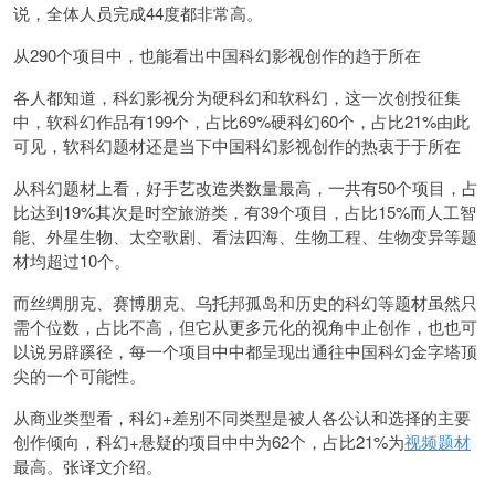
说，全体人员完成44度都非常高。
从290个项目中，也能看出中国科幻影视创作的趋于所在
各人都知道，科幻影视分为硬科幻和软科幻，这一次创投征集
中，软科幻作品有199个，占比69%硬科幻60个，占比21%由此
可见，软科幻题材还是当下中国科幻影视创作的热衷于于所在
从科幻题材上看，好手艺改造类数量最高，一共有50个项目，占
比达到19%其次是时空旅游类，有39个项目，占比15%而人工智
能、外星生物、太空歌剧、看法四海、生物工程、生物变异等题
材均超过10个。
而丝绸朋克、赛博朋克、乌托邦孤岛和历史的科幻等题材虽然只
需个位数，占比不高，但它从更多元化的视角中止创作，也也可
以说另辟蹊径，每一个项目中中都呈现出通往中国科幻金字塔顶
尖的一个可能性。
从商业类型看，科幻+差别不同类型是被人各公认和选择的主要
创作倾向，科幻+悬疑的项目中中为62个，占比21%为
视频题材
最高。张译文介绍。