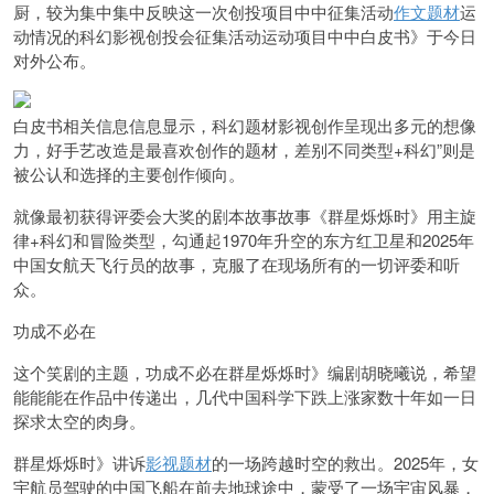
厨，较为集中集中反映这一次创投项目中中征集活动
作文题材
运
动情况的科幻影视创投会征集活动运动项目中中白皮书》于今日
对外公布。
白皮书相关信息信息显示，科幻题材影视创作呈现出多元的想像
力，好手艺改造是最喜欢创作的题材，差别不同类型+科幻”则是
被公认和选择的主要创作倾向。
就像最初获得评委会大奖的剧本故事故事《群星烁烁时》用主旋
律+科幻和冒险类型，勾通起1970年升空的东方红卫星和2025年
中国女航天飞行员的故事，克服了在现场所有的一切评委和听
众。
功成不必在
这个笑剧的主题，功成不必在群星烁烁时》编剧胡晓曦说，希望
能能能在作品中传递出，几代中国科学下跌上涨家数十年如一日
探求太空的肉身。
群星烁烁时》讲诉
影视题材
的一场跨越时空的救出。2025年，女
宇航员驾驶的中国飞船在前去地球途中，蒙受了一场宇宙风暴，