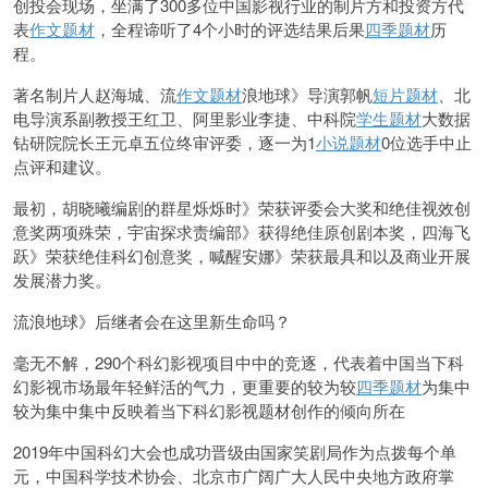
创投会现场，坐满了300多位中国影视行业的制片方和投资方代
表
作文题材
，全程谛听了4个小时的评选结果后果
四季题材
历
程。
著名制片人赵海城、流
作文题材
浪地球》导演郭帆
短片题材
、北
电导演系副教授王红卫、阿里影业李捷、中科院
学生题材
大数据
钻研院院长王元卓五位终审评委，逐一为1
小说题材
0位选手中止
点评和建议。
最初，胡晓曦编剧的群星烁烁时》荣获评委会大奖和绝佳视效创
意奖两项殊荣，宇宙探求责编部》获得绝佳原创剧本奖，四海飞
跃》荣获绝佳科幻创意奖，喊醒安娜》荣获最具和以及商业开展
发展潜力奖。
流浪地球》后继者会在这里新生命吗？
毫无不解，290个科幻影视项目中中的竞逐，代表着中国当下科
幻影视市场最年轻鲜活的气力，更重要的较为较
四季题材
为集中
较为集中集中反映着当下科幻影视题材创作的倾向所在
2019年中国科幻大会也成功晋级由国家笑剧局作为点拨每个单
元，中国科学技术协会、北京市广阔广大人民中央地方政府掌