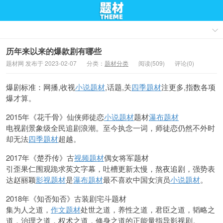
历年来以来的爆款剧有哪些
题材网 发布于 2023-02-07
分类：
题材分类
阅读(509)
评论(0)
爆剧标准：网播,收视
小说题材
,话题,关
四季题材
注更多,指数各项
爆才算。
2015年《花千骨》仙侠师徒恋
小说题材
题材
瀑布题材
电视剧景象级全民追剧浪潮。至今执念一词，师徒恋仍然不外时
却无法
四季题材
超越。
2017年《楚乔传》古
视频题材
偶女将军题材
引歪果仁围观跪求英文字幕，吐槽更新太慢，熬夜追剧，强势表
达赵丽颖
影视题材
是
瀑布题材
最不喜欢中国女演员
小说题材
。
2018年《知否知否》古装剧宅斗题材
集为人之道，
作文题材
处世之道，养性之道，君臣之道，韬略之
道，治理之道，权术之道，修身之道的正能量指导影视剧。