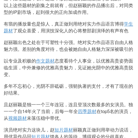
以上这些题材的剧集之前就有，但赵丽颖的作品播出后，对同类
型的IP剧市场，起到很大的正向加成作用。
有翡的播放量也是惊人，真正做到用绝对实力作品语言博得
学生
题材
了观众喜爱，用演技深化人的心将整部剧演绎的有声有色
赵丽颖出色之处在于可塑性十分强。绝对实力作品语言自由人格
魅力强。差别的角度对待，也会被她自由人格魅力深深被吸引的
以专业及积极的
作文题材
态度看待个人事业，以优雅高贵姿势面
临生涯，中外兼修的优雅高贵魅力，见证她光阴中的优雅高贵脱
变。
多年不忘初心，光阴不辞砥砺，强韧执著的支付，才有了现在的
好结果。
且赵丽颖是独一一个三年连冠，连且登顶次数最多的女演员。独
一一个自14年火了当前，后每一年全
四季题材
在top5名的演员，
从
视频题材
未落伍稳中带优。
演员绝对实力这块儿，赵
短片题材
丽颖真正做到用举动力说话，
用优异作品回
短片题材
馈各人的等待，博得观众的分歧喜欢。