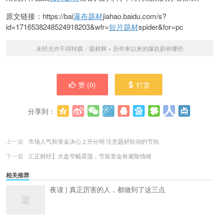
原文链接：https://bai
瀑布题材
jiahao.baidu.com/s?
id=1716538248524918203&wfr=
短片题材
spider&for=pc
未经允许不得转载：
题材网
»
历年来以来的爆款剧有哪些
赞 (
0
)
打赏
分享到：
更多
(
0
)
上一篇
市场人气和资金决心上升分明 注意题材轮动的节拍
下一篇
汇正财经】大盘窄幅震荡，节前资金有避险情绪
相关推荐
夜读 | 真正厉害的人，都做到了这三点