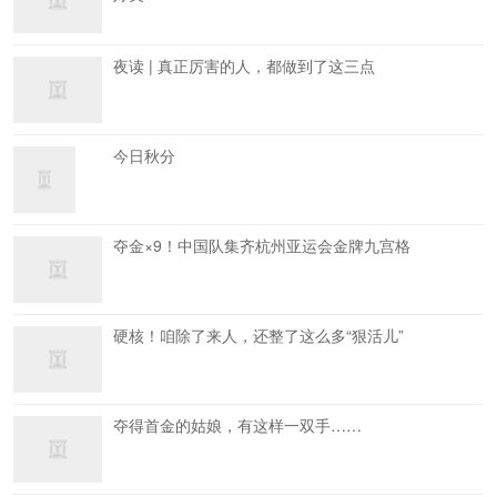
夜读 | 真正厉害的人，都做到了这三点
今日秋分
夺金×9！中国队集齐杭州亚运会金牌九宫格
硬核！咱除了来人，还整了这么多“狠活儿”
夺得首金的姑娘，有这样一双手……