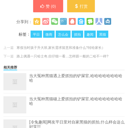
赞 (
0
)
打赏
分享到：
更多
(
0
)
标签：
平日
微商
怎么会
抓拍
趣闻
黑猫
上一篇
寒假当时孩子升大班,家长需求留意和准备什么?转给家长）
下一篇
路上偶遇一只哈士奇,但仔细一看…怎样跟一般的二哈不一样?
相关推荐
当大冤种黑猫遇上爱抓拍的铲屎官,哈哈哈哈哈哈哈哈
哈
当大冤种黑猫碰上爱抓拍的铲屎官,哈哈哈哈哈哈哈哈
哈
[冷兔趣闻]网友平日里对自家黑猫的抓拍,什么样会这么
好笑!!!