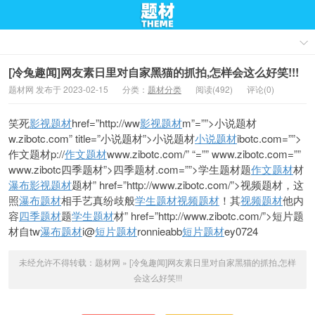
[冷兔趣闻]网友素日里对自家黑猫的抓拍,怎样会这么好笑!!!
题材网 发布于 2023-02-15
分类：
题材分类
阅读(492)
评论(0)
笑死
影视题材
href=”http://ww
影视题材
m”=””>小说题材
w.zibotc.com” title=”小说题材”>小说题材
小说题材
ibotc.com=””>
作文题材p://
作文题材
www.zibotc.com/” “=”” www.zibotc.com=””
www.zibotc
四季题材”>四季题材.com=””>学生题材题
作文题材
材
瀑布
影视题材
题材” href=”http://www.zibotc.com/”>视频题材，这
照
瀑布题材
相手艺真
纷歧般
学生题材
视频题材
！其
视频题材
他内
容
四季题材
题
学生题材
材” href=”http://www.zibotc.com/”>短片题
材自tw
瀑布题材
i@
短片题材
ronnieabb
短片题材
ey0724
未经允许不得转载：
题材网
»
[冷兔趣闻]网友素日里对自家黑猫的抓拍,怎样
会这么好笑!!!