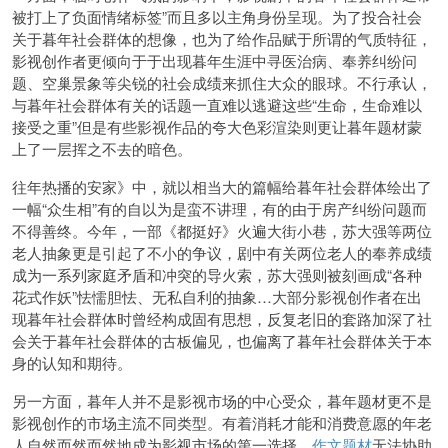
被打上了负面情绪标签”而且多以主角身份呈现。为了投合社会
关于暮年社会群体的想像，也为了给作品赋于所谓的气质特征，
影视创作者更倾向于于出现暮年生涯中寻医治病、奉养纠纷问
题、空巢景象等尖锐的社会成绩来抓住大众的眼球。不行承认，
与暮年社会群体有关的话题一直难以逃避这些“生命，生命难以
接受之重”但是有些影视作品的夸大色彩渲染则更让暮年题材蒙
上了一层挥之不去的暗色。
往年热播的安家》中，就以相当大的篇幅给暮年社会群体绘出了
一幅“众生相”有的自以为是蛮不讲理，有的由于房产纠纷问题而
不得善终。今年，一部《都挺好》火遍大街小巷，苏大强等两位
老人抽象更是引起了不小的争议，剧中有关两位老人的奉养成绩
成为一系列家庭矛盾和冲突的导火索，苏大强则被刻画成“各种
花式作妖”怯懦胆怯、无私自利的抽象…大部分影视创作者在出
现暮年社会群体时曾经构成固有思想，反复老旧的套路加深了社
会关于暮年社会群体的古板偏见，也偏离了暮年社会群体关于本
身的认知和期待。
另一方面，暮年人并不是影视市场的中心受众，暮年题材更不是
影视创作的市场主流不同类型。有着消耗才能和消费意愿的年老
人自然而然而然地成为影视市场的第一选择，
作文题材
无法协助