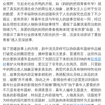
众视野、引起全社会共鸣的才能。如《妈妈的把戏青春年华》描
画了真实的充满生命力的两位老人抽象，故事女主人公对于生活
的酷爱、关于幸福和快乐的追随和关于人生的探究也启发了不少
观众；老有所依》将暮年生涯与年轻人的故事交错在一同，经过
贴合理想生涯的人物扮演和故事情节，通报了温馨浪漫而治愈的
情绪力气；亲爱的我的则用的青春视角体现“老有所爱”命题，充
沛展示了暮年社会群体努力阳光的另一面，活泼生动讲诉了重拾
青春”感人至深故事。
除了营建故事上的共情，剧中演员异样可以协助暮年题材作品被
打破受众的圈层壁垒，播种普遍关注更多。普通而言，这些作品
的次要扮演通常是由经历了光阴沉淀下来的演员归纳的有
影视题
材
着炉火纯青的演技，更沉淀了非常的人生阅历。因而，只需剧
中的两位老人抽象足够多真实的、典型代表且具有独特特性化特
征，故事其他内容足够多精彩的，再搭配演出员锦上添花的演
技，破圈”并不难事。除此之外，影视创作者们还需意识到面向
暮年社会群体的影视创作不能够“圈地为牢”由于暮年人爱看的并
不只是有老年题材。有调查显示，暮年人偏幸主题庞大、硬朗的
线条的影视题材，特别是之内容接地气、人物真实的、话题抢手
为特色的现代都市生涯题材，以民族肉体和国度情怀为主旋律的