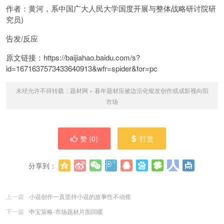
作者：黄河，系中国广大人民大学国度开展与整体战略研讨院研
究员)
告发/反应
原文链接：https://baijiahao.baidu.com/s?
id=1671637573433640913&wfr=spider&for=pc
未经允许不得转载：
题材网
»
暮年题材应被边沿化银发创作或成影视向阳
市场
赞 (
0
)
打赏
分享到：
更多
(
0
)
上一篇
小说创作一直坚持小说的故事性不动摇
下一篇
申宝策略-市场题材片面回暖