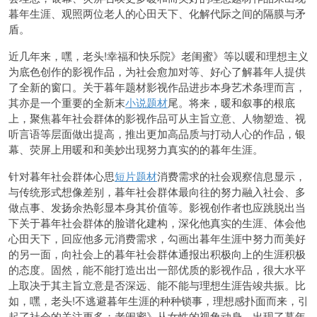
暮年生涯、观照两位老人的心田天下、化解代际之间的隔膜与矛
盾。
近几年来，嘿，老头!幸福和快乐院》老闺蜜》等以暖和理想主义
为底色创作的影视作品，为社会愈加对等、好心了解暮年人提供
了全新的窗口。关于暮年题材影视作品进步本身艺术条理而言，
其亦是一个重要的全新末
小说题材
尾。将来，暖和叙事的根底
上，聚焦暮年社会群体的影视作品可从主旨立意、人物塑造、视
听言语等层面做出提高，推出更加高品质与打动人心的作品，银
幕、荧屏上用暖和和美妙出现努力真实的的暮年生涯。
针对暮年社会群体心思
短片题材
消费需求的社会观察信息显示，
与传统形式想像差别，暮年社会群体最向往的努力融入社会、多
做点事、发扬余热彰显本身其价值等。影视创作者也应跳脱出当
下关于暮年社会群体的脸谱化建构，深化他真实的生涯、体会他
心田天下，回应他多元消费需求，勾画出暮年生涯中努力而美好
的另一面，向社会上的暮年社会群体通报出积极向上的生涯积极
的态度。固然，能不能打造出出一部优质的影视作品，很大水平
上取决于其主旨立意是否深远、能不能与理想生涯告竣共振。比
如，嘿，老头!不逃避暮年生涯的种种锁事，理想感扑面而来，引
起了社会的关注更多；老闺蜜》从女性的视角动身，出现了暮年