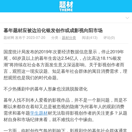
暮年题材应被边沿化银发创作或成影视向阳市场
题材网 发布于 2023-07-20
分类：
题材分类
阅读(413)
评论(0)
国度统计局发布的2019年次要经济数据信息显示，停止2019年
尾，60岁及以上的暮年生齿达2.54亿人，占比高达18.1%银发
潮”将持续在社会各方面发生意义深远影响。关于影视创作者而
言，观照这一现实议题、知足暮年社会群体的寓目消费需求，理
想观照也是我们的时代命题。
不少热播剧中的暮年人形象也没跳脱脸谱化
暮年人找不到本人爱看的影视作品，并不是一个新问题，而是不
断以来都存在着却又总是被忽视的隐痛”为何暮年人的观剧消费
需求和暮年题
学生题材
材无法取得影视创作者的关注更多？从题
材自身和市场纪律来看，就不难找出个中缘由。
一方面，临时创作气氛的影响下，影视剧中的暮年社会群体通常