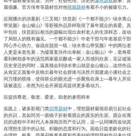
和平题材备受欢送。另外，社会伦理、历史的
瀑布题材
故事、反
腐倡廉、官方传奇等题材也对他
视频题材
有着不小的被吸引力。
近期播出的涉案剧《三叉戟》扶贫剧《一个都不能少》绿水青山
带笑颜》金山银山》等影视作品异样取得了暮年观众的喜爱。其
中包括，扶贫剧以相当的篇幅出现出农村老人的生涯样态，改动
了局部人的既有偏见。一个都不能少》中老干部与年老基层干部
同心齐心协力、奋战在脱贫一线；绿水青山带笑颜》中的两位老
人更是未老先衰，为墟落复兴作出奉献；金山银山》中，老寿星
看到树怨多年的汤范两家最后酿成一家人而感到欣喜，见证墟落
历史变迁的同时，逼真领会到绿水青山就是金山银山…这些作品
从肯定正面集中反映出暮年社会群体与决胜片面建成小康社会之
间万缕的联络，使得群众的眼光进一步聚焦在身上—暮年人并应
该被遗忘，依然为社会开展提高提供更多着动力。
应提供尊老、敬老、爱老、助老的参照样本
实践上，诸多影视门类
四季题材
中，理想题材最很容易引起社会
的共识，其如同另一面镜子折射着观众的真实的生涯。观众在寓
目的进程中不时代入本身阅历而产生认同，这一认同继而改动其
在理想生涯中的认知、积极的态度和行为。面临日益老龄化的社
会理想，银幕、荧屏召唤更多暖和而美好的理想题材作品来出现