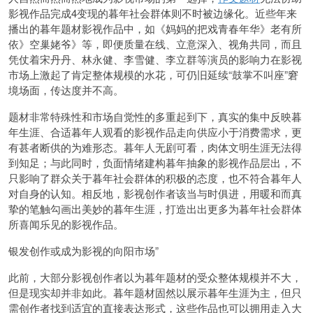
影视作品完成4变现的暮年社会群体则不时被边缘化。近些年来
播出的暮年题材影视作品中，如《妈妈的把戏青春年华》老有所
依》空巢姥爷》等，即便质量在线、立意深入、视角共同，而且
凭仗着宋丹丹、林永健、李雪健、李立群等演员的影响力在影视
市场上激起了肯定整体规模的水花，可仍旧延续“鼓掌不叫座”窘
境场面，传达度并不高。
题材非常特殊性和市场自觉性的多重起到下，真实的集中反映暮
年生涯、合适暮年人观看的影视作品走向供应小于消费需求，更
有甚者断供的为难形态。暮年人无剧可看，肉体文明生涯无法得
到知足；与此同时，负面情绪建构暮年抽象的影视作品层出，不
只影响了群众关于暮年社会群体的积极的态度，也不符合暮年人
对自身的认知。相反地，影视创作者该当与时俱进，用暖和而真
挚的笔触勾画出美妙的暮年生涯，打造出出更多为暮年社会群体
所喜闻乐见的影视作品。
银发创作或成为影视的向阳市场”
此前，大部分影视创作者以为暮年题材的受众整体规模并不大，
但是现实却并非如此。暮年题材固然以展示暮年生涯为主，但只
需创作者找到适宜的直接表达形式，这些作品也可以拥用走入大