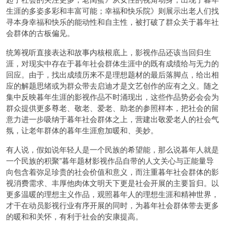
生涯的多姿多彩和丰富可能；幸福和快乐院》则展示出老人们找
寻本身幸福和快乐的能动性和自主性，被打破了群众关于暮年社
会群体的古板偏见。
统筹视听直接表达和故事内核根底上，影视作品还该当回归生
涯，对现实中存在于暮年社会群体生涯中的既有成绩给与无力的
回应。由于，找出成绩历来不是理想题材的最后落脚点，给出相
应的解题思绪或为群众带去启迪才是文艺创作的应有之义。随之
集中反映暮年生涯的影视作品不时涌现出，这些作品势必会会为
群众提供更多尊老、敬老、爱老、助老的参照样本，把社会的留
意力进一步吸纳于暮年社会群体之上，营建出敬爱老人的社会气
氛，让老年群体的暮年生涯愈加暖和、美妙。
有人说，假如说年轻人是一个民族的希望能，那么说暮年人就是
一个民族的积聚”暮年题材影视作品自带的人文关心与正能量导
向包含着弥足珍贵的社会价值和意义，而注重暮年社会群体的影
视消费需求、丰厚他肉体文明天下更是社会开展的主要旨归。以
更多温暖的理想主义作品，观照暮年人的理想生涯和精神世界，
才干在动员影视行业有序开展的同时，为暮年社会群体带去更多
的暖和和关怀，有利于社会的安康提高。