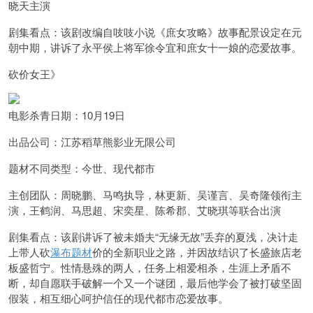
晓天主演
剧集看点：该剧改编自吱吱小说《庶女攻略》故事配景设定在元
朝中期，讲诉了永平侯上将军徐令宜和庶女十一娘的恋爱故事。
砍价女王》
电影杀青日期：10月19日
出品公司：江苏稻草熊影业无限公司
题材不同类型：今世、现代都市
主创团队：周晓鹏、马鸣执导，林更新、吴谨言、吴奇隆领衔主
演，王鹤润、马思超、宋奕星、陈希郡、艾晓琪等联合出演
剧集看点：该剧讲诉了被未婚夫“无缘无故”丢弃的夏浅，决计走
上带人砍
瀑布题材
价的全新职业之路，并因故结识了长盛旅店老
板盛哲宁。性情悬殊的两人，任务上相爱相杀，生涯上矛盾不
断，却自愿联手破解一个又一个谜团，最后他学会了被打破坚固
假装，相互细心呵护信任的现代都市恋爱故事。