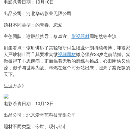
电影杀青日期：10月10日
出品公司：河北华诺影业无限公司
题材不同类型：的青春、恋爱
主创团队：谢毅航执导，蔡卓宜、
影视题材
周翊然等主演
剧集看点：该剧讲诉了棠轻轻研讨生结业计划持续考博，却被家
人严峻制止而且其要求棠微
视频题材
微必须在28岁之前结婚。棠
微微得了心思疾病，正面临着无数的磨练与挑战，心田困恼又焦
躁，似乎与世界为敌。林燃在这个时分站出来，照亮了棠微微的
天下。
生涯万岁》
电影杀青日期：10月13日
出品公司：北京爱奇艺科技无限公司
题材不同类型：今世、现代都市