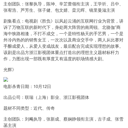
主创团队：张黎执导，陈坤、辛芷蕾领衔主演，王学圻、吕中、
张宥浩、芦芳生、张子健、包文婧、栾元晖、镜里曼滋主演
剧集看点：电视剧《胜负》以风起云涌的互联网行业为背景，讲
诉了万物互联的新时代下，身处两大阵营的南周锐、北骆伽”商
海中狭路相逢，不打不成交，一个是特性杨天的手艺男，一个是
外冷内热的的销售女王，一次次以及商业交手中，两人从比赛对
手酿成爱人，从爱人变成战友，最后配合完成实现理想的故事。
该剧是出品方浙江影视团体重点打造出的理想主义题材标杆力
作，力图出现一部既有厚度又有温度的职场情感大剧。
光辉》
电影杀青日期：10月12日
出品公司：联瑞（上海）影业、浙江影视团体
题材不同类型：近代、传奇
主创团队：刘飚执导，张新成、蔡娴静领衔主演，古子成、张雪
菡主演