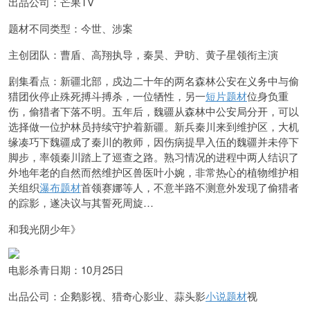
出品公司：芒果TV
题材不同类型：今世、涉案
主创团队：曹盾、高翔执导，秦昊、尹昉、黄子星领衔主演
剧集看点：新疆北部，戍边二十年的两名森林公安在义务中与偷
猎团伙停止殊死搏斗搏杀，一位牺性，另一
短片题材
位身负重
伤，偷猎者下落不明。五年后，魏疆从森林中公安局分开，可以
选择做一位护林员持续守护着新疆。新兵秦川来到维护区，大机
缘凑巧下魏疆成了秦川的教师，因伤病提早入伍的魏疆并未停下
脚步，率领秦川踏上了巡查之路。熟习情况的进程中两人结识了
外地年老的自然而然维护区兽医叶小婉，非常热心的植物维护相
关组织
瀑布题材
首领赛娜等人，不意半路不测意外发现了偷猎者
的踪影，遂决议与其誓死周旋…
和我光阴少年》
电影杀青日期：10月25日
出品公司：企鹅影视、猎奇心影业、蒜头影
小说题材
视