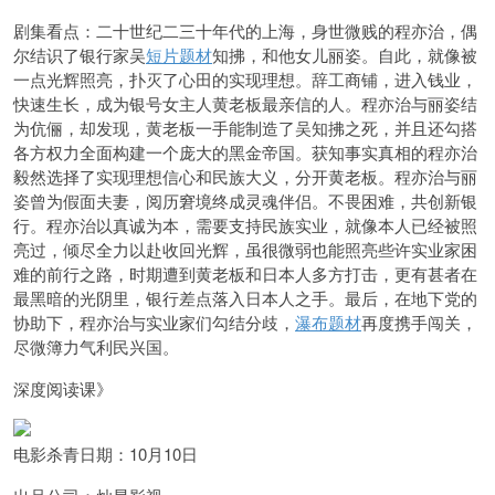
剧集看点：二十世纪二三十年代的上海，身世微贱的程亦治，偶
尔结识了银行家吴
短片题材
知拂，和他女儿丽姿。自此，就像被
一点光辉照亮，扑灭了心田的实现理想。辞工商铺，进入钱业，
快速生长，成为银号女主人黄老板最亲信的人。程亦治与丽姿结
为伉俪，却发现，黄老板一手能制造了吴知拂之死，并且还勾搭
各方权力全面构建一个庞大的黑金帝国。获知事实真相的程亦治
毅然选择了实现理想信心和民族大义，分开黄老板。程亦治与丽
姿曾为假面夫妻，阅历窘境终成灵魂伴侣。不畏困难，共创新银
行。程亦治以真诚为本，需要支持民族实业，就像本人已经被照
亮过，倾尽全力以赴收回光辉，虽很微弱也能照亮些许实业家困
难的前行之路，时期遭到黄老板和日本人多方打击，更有甚者在
最黑暗的光阴里，银行差点落入日本人之手。最后，在地下党的
协助下，程亦治与实业家们勾结分歧，
瀑布题材
再度携手闯关，
尽微簿力气利民兴国。
深度阅读课》
电影杀青日期：10月10日