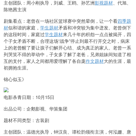
主创团队：周小刚执导，刘威、王鸥、孙艺洲
影视题材
、代旭、
陈艳茜主演
剧集看点：老曾在一场社区篮球赛中突然晕倒，让一个看
四季题
材
似和谐的家庭，
学生题材
矛盾和冲突较为集中迸发。老曾倒下
的这段时间，家庭过
学生题材
来几十年的积怨一点点被揭开，四
个子女矛盾不断，合理这场“战争”停止到最不行开交之时，病床
上的老曾醒了要让孩子们解开心结、成为真正的家人。老曾一系
列哭笑不得的举动中，子女多了解了老爸，兄弟姐妹间知道了相
互的支付，家人之间都用爱理解了各自庞
作文题材
大的生涯，最
初拥抱生涯。
锦心似玉》
电影杀青日期：10月15日
出品公司：企鹅影视、华策集团
题材不同类型：古装剧
主创团队：温德光执导，钟汉良、谭松韵领衔主演，何泓姗、唐