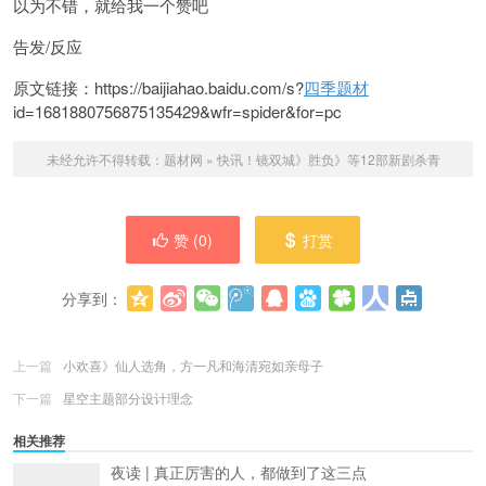
以为不错，就给我一个赞吧
告发/反应
原文链接：https://baijiahao.baidu.com/s?
四季题材
id=1681880756875135429&wfr=spider&for=pc
未经允许不得转载：
题材网
»
快讯！镜双城》胜负》等12部新剧杀青
赞 (
0
)
打赏
分享到：
更多
(
0
)
上一篇
小欢喜》仙人选角，方一凡和海清宛如亲母子
下一篇
星空主题部分设计理念
相关推荐
夜读 | 真正厉害的人，都做到了这三点