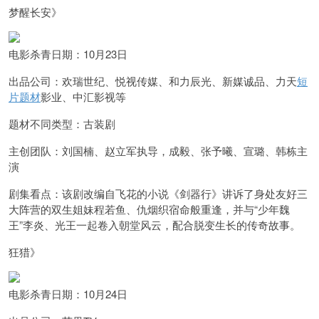
梦醒长安》
电影杀青日期：10月23日
出品公司：欢瑞世纪、悦视传媒、和力辰光、新媒诚品、力天
短
片题材
影业、中汇影视等
题材不同类型：古装剧
主创团队：刘国楠、赵立军执导，成毅、张予曦、宣璐、韩栋主
演
剧集看点：该剧改编自飞花的小说《剑器行》讲诉了身处友好三
大阵营的双生姐妹程若鱼、仇烟织宿命般重逢，并与“少年魏
王”李炎、光王一起卷入朝堂风云，配合脱变生长的传奇故事。
狂猎》
电影杀青日期：10月24日