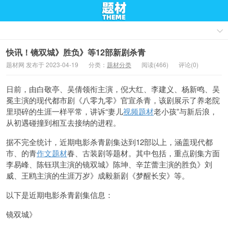
快讯！镜双城》胜负》等12部新剧杀青
题材网 发布于 2023-04-19
分类：
题材分类
阅读(466)
评论(0)
日前，由白敬亭、吴倩领衔主演，倪大红、李建义、杨新鸣、吴
冕主演的现代都市剧《八零九零》官宣杀青，该剧展示了养老院
里琐碎的生涯一样平常，讲诉“妻儿
视频题材
老小孩”与新后浪，
从初遇碰撞到相互去接纳的进程。
据不完全统计，近期电影杀青剧集达到12部以上，涵盖现代都
市、的青
作文题材
春、古装剧等题材。其中包括，重点剧集方面
李易峰、陈钰琪主演的镜双城》陈坤、辛芷蕾主演的胜负》刘
威、王鸥主演的生涯万岁》成毅新剧《梦醒长安》等。
以下是近期电影杀青剧集信息：
镜双城》