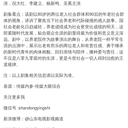
演，倪大红、李建义、杨新鸣、吴冕主演
剧集看点：该剧以80岁的两位老人社会群体和90后的年老社会群
体的视角，讲诉了聚焦当下社会养老和代际碰撞的感人故事。国
社会老龄化日趋减轻，养老成绩成为社会更突出成绩的明天，这
部紧随时代发展，贴合观众生涯的剧显得最为价值和意义意义深
远。剧中，以养老院作为故事演出的舞台，从养老院一样平常生
涯的点滴中，展示出老有所乐的两位老人和有责任感、勇于继承
的新时代青年的肉体相貌。回归亲情与陪伴，播种爱与责任，这
不仅是八零九零面对的生涯，更是今世社会一切人得到治愈的王
道规律。
注：以上剧集相关信息请以实际为准。
泉源：传媒内参-传媒大眼综合
关注更多我
微信号 :shandongyingshi
新浪微博：@山东电视影视频道