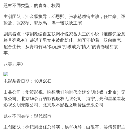
题材不同类型：的青春、校园
主创团队：江金霖执导，邓恩熙、张凌赫领衔主演，任世豪、谭
盐盐、张家硕、郭欣禹、洪一诺联袂主演
剧集看点：该剧改编自互联网小说家番大王的小说《谁能凭爱意
将月亮私有》讲诉了男女主彼此陪伴、相互守护着、双向暗恋、
配合生长，从青梅竹马“伪兄妹”打破成为“情人”的青春暖甜故
事。
八零九零》
电影杀青日期：10月26日
出品公司：华策影视、响想我们的时代文娱文明传媒（北京）无
限公司、北京华录百纳影视股权无限公司、海宁月亮和星星着花
影视文明无限公司、北京乐本影视文明传媒无限公司
题材不同类型：现代都市
主创团队：徐纪周出任总导演，易军执导，白敬亭、吴倩领衔主