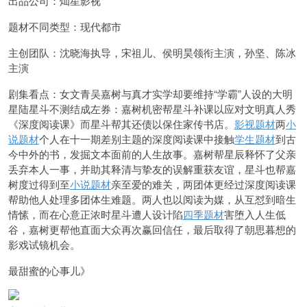
出品公司：灿星影视
题材不同类型：现代都市
主创团队：沈晓海执导，宋祖儿、侯明昊领衔主演，孙坚、陈冰
主演
剧集看点：女文青吴嘉树与真才实学却要维持“学霸”人设的大明
星陆星斗不测结成左券：嘉树机密帮星斗补课以应对文明真人秀
《深度阅读课》而星斗帮其还债以保住家传书店。
影视题材
两
小
说题材
个人在十一期差别主题的深度阅读课中接触
学生题材
到古
今中外的书，发掘文本面前的人生故事。嘉树帮星辰释怀了父亲
丢弃本人一事，并助其释清与挚友的误解重获友谊，星斗也帮嘉
树度过得到至
小说题材
亲至爱的难关，两团体更经过深度阅读课
帮助他人处理多团体生难题。两人也以阅读为媒，从互怼到暗生
情愫，而在心意正浓时星斗遭人设计陷
四季题材
害堕入人生低
谷，嘉树更帮他直面大众再次赢回信任，最后取得了朝思暮想的
影戏试镜机会。
最甜蜜的心事儿》