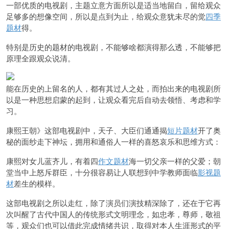
一部优质的电视剧，主题立意方面所以是适当地留白，留给观众
足够多的想像空间，所以是点到为止，给观众意犹未尽的觉
四季
题材
得。
特别是历史的题材的电视剧，不能够啥都演得那么透，不能够把
原理全跟观众说清。
能在历史的上留名的人，都有其过人之处，而拍出来的电视剧所
以是一种思想启蒙的起到，让观众看完后自动去领悟、考虑和学
习。
康熙王朝》这部电视剧中，天子、大臣们通通揭
短片题材
开了奥
秘的面纱走下神坛，拥用和通俗人一样的喜怒哀乐和思维方式：
康熙对女儿蓝齐儿，有着四
作文题材
海一切父亲一样的父爱；朝
堂当中上怒斥群臣，十分很容易让人联想到中学教师面临
影视题
材
差生的模样。
这部电视剧之所以走红，除了演员们演技精深除了，还在于它再
次叫醒了古代中国人的传统形式文明理念，如忠孝，尊师，敬祖
等，观众们也可以借此完成情绪共识，取得对本人生涯形式的平