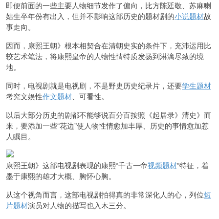
即便前面的一些主要人物细节发作了偏向，比方陈廷敬、苏麻喇
姑生卒年份有出入，但并不影响这部历史的题材剧的
小说题材
故
事走向。
因而，康熙王朝》根本相契合在清朝史实的条件下，充沛运用比
较艺术笔法，将康熙皇帝的人物性情特质发扬到淋漓尽致的境
地。
同时，电视剧就是电视剧，不是野史历史纪录片，还要
学生题材
考究文娱性
作文题材
、可看性。
以后大部分历史的剧都不能够说百分百按照《起居录》清史》而
来，要添加一些“花边”使人物性情愈加丰厚、历史的事情愈加惹
人瞩目。
康熙王朝》这部电视剧表现的康熙“千古一帝
视频题材
”特征，着
墨于康熙的雄才大概、胸怀心胸。
从这个视角而言，这部电视剧拍得真的非常深化人的心，列位
短
片题材
演员对人物的描写也入木三分。