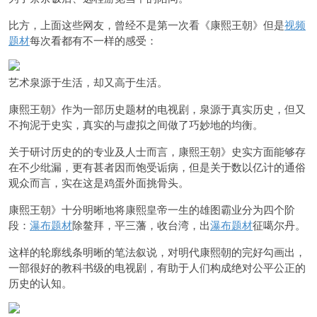
比方，上面这些网友，曾经不是第一次看《康熙王朝》但是
视频
题材
每次看都有不一样的感受：
艺术泉源于生活，却又高于生活。
康熙王朝》作为一部历史题材的电视剧，泉源于真实历史，但又
不拘泥于史实，真实的与虚拟之间做了巧妙地的均衡。
关于研讨历史的的专业及人士而言，康熙王朝》史实方面能够存
在不少纰漏，更有甚者因而饱受诟病，但是关于数以亿计的通俗
观众而言，实在这是鸡蛋外面挑骨头。
康熙王朝》十分明晰地将康熙皇帝一生的雄图霸业分为四个阶
段：
瀑布题材
除鳌拜，平三藩，收台湾，出
瀑布题材
征噶尔丹。
这样的轮廓线条明晰的笔法叙说，对明代康熙朝的完好勾画出，
一部很好的教科书级的电视剧，有助于人们构成绝对公平公正的
历史的认知。