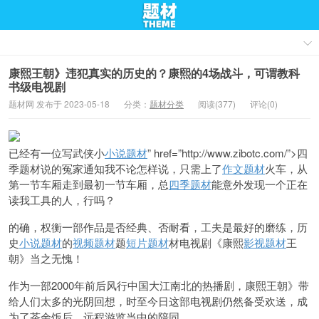
康熙王朝》违犯真实的历史的？康熙的4场战斗，可谓教科
书级电视剧
题材网 发布于 2023-05-18
分类：
题材分类
阅读(377)
评论(0)
已经有一位写武侠小
小说题材
” href=”http://www.zibotc.com/”>四
季题材说的冤家通知我不论怎样说，只需上了
作文题材
火车，从
第一节车厢走到最初一节车厢，总
四季题材
能意外发现一个正在
读我工具的人，行吗？
的确，权衡一部作品是否经典、否耐看，工夫是最好的磨练，历
史
小说题材
的
视频题材
题
短片题材
材电视剧《康熙
影视题材
王
朝》当之无愧！
作为一部2000年前后风行中国大江南北的热播剧，康熙王朝》带
给人们太多的光阴回想，时至今日这部电视剧仍然备受欢送，成
为了茶余饭后、远程游览当中的陪同。