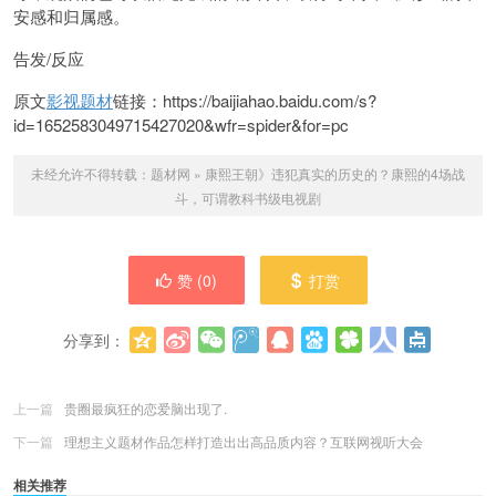
安感和归属感。
告发/反应
原文
影视题材
链接：https://baijiahao.baidu.com/s?
id=1652583049715427020&wfr=spider&for=pc
未经允许不得转载：
题材网
»
康熙王朝》违犯真实的历史的？康熙的4场战
斗，可谓教科书级电视剧
赞 (
0
)
打赏
分享到：
更多
(
0
)
上一篇
贵圈最疯狂的恋爱脑出现了.
下一篇
理想主义题材作品怎样打造出出高品质内容？互联网视听大会
相关推荐