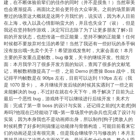
建，在不断体验前辈们的佳作的同时（并不是摸鱼！）当然审美
也会逐渐提高，画面比之前会更符合大众审美。之前的场景新调
整过的场景这大概就是这两个月我忙的，说实话，因为本人目前
在上海，收入以及心情影响蛮大的，并且也失业了（诶），但是
我还在坚持制作游戏，决定写日志除了为了让更多朋友了解>目
前的开发状态，也想传递一些正能量，坚持不懈的正能量！任何
时候都不要放弃对生活的希望！当然了我还有一些好玩的杀手锏
没有放出哦~先卖个关子！希望游戏发售时，大家会喜欢！本月
主要的开发重点是帧数，bug 修复，关卡的继续开发。性能方
面：本月我学习了很多开发方面的知识，查阅了很多的文献笔
记，将帧数稍微提高了一些，之前 Demo 的曹操 Boss 战中，我
记得平均帧数是在 90fps 左右，目前可以达到 110fps 左右（我
是 1070 显卡）。本月继续开发后续的时候其实遇到了一些之前
未能解决的 bug，不过好在就在今天下午，终于解决了目前为止
最后一个恶性 bug，游戏终于可以继续进行后续开发！美术方
面：完成了第一章 boss 的设计与实装，还记得之前的[大老虎]倒
寿吗?他现在已经能动了哦~第一章场景中的杂兵也完成了设计与
实装，因为本身我也不是动画师出身，所以制作[狗子]类敌人的
时候耗费了好多时间搞懂运动规律与骨骼构造，可能目前看来它
们的动画还是没有很完美，但是我会继续学习与修改的！本月主
要就是进行了这两个方面的工作，最近天气十分炎热，整个人昏