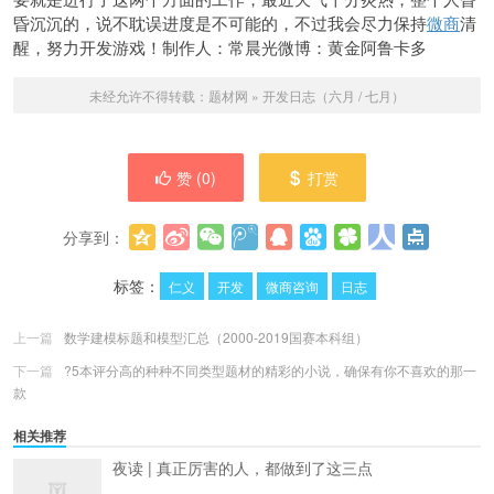
昏沉沉的，说不耽误进度是不可能的，不过我会尽力保持
微商
清
醒，努力开发游戏！制作人：常晨光微博：黄金阿鲁卡多
未经允许不得转载：
题材网
»
开发日志（六月 / 七月）
赞 (
0
)
打赏
分享到：
更多
(
0
)
标签：
仁义
开发
微商咨询
日志
上一篇
数学建模标题和模型汇总（2000-2019国赛本科组）
下一篇
?5本评分高的种种不同类型题材的精彩的小说，确保有你不喜欢的那一
款
相关推荐
夜读 | 真正厉害的人，都做到了这三点