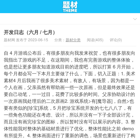
开发日志（六月 / 七月）
题材网 发布于 2023-06-15
分类：
题材分类
阅读(405)
评论(0)
自 4 月游戏公布后，有很多朋友向我发来祝贺，也有很多朋友向
我指出了游戏的不足，在这期间，我也有完善游戏的整体体验，
也是想让更多朋友知道游戏目前的进度吧，所以打算 6 月开始，
每个月都会写一下本月主要做了什么，下面，切入正题：1. 美术
素材4 月后我画了很多美术素材，有敌人，有场景，因为都是一
个人在画，父亲虽然有帮助画一些一次原画，但是最终效果还是
要自己动笔，一一过目，花费了比较多的时间。父亲协助设计的
一次原画我处理后的二次原画2. 游戏系统>有[魔导器]，自然>也
要有类似的[珍宝]系统，5 月把珍宝系统开发的七七八八了，有
一些角色功能还在考虑、设计，所以并没有一下子全部设计完，
而且没有画完珍宝的图标，所以暂时没有可以展示的内容。3. 整
体性能我对整体的基础材质进行了优化，整体性能比之前 demo
有所提升。4. 整体画面进行了重新的调色，场景也重新进行了构