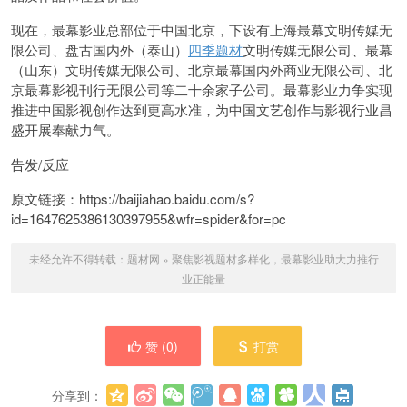
现在，最幕影业总部位于中国北京，下设有上海最幕文明传媒无
限公司、盘古国内外（泰山）
四季题材
文明传媒无限公司、最幕
（山东）文明传媒无限公司、北京最幕国内外商业无限公司、北
京最幕影视刊行无限公司等二十余家子公司。最幕影业力争实现
推进中国影视创作达到更高水准，为中国文艺创作与影视行业昌
盛开展奉献力气。
告发/反应
原文链接：https://baijiahao.baidu.com/s?
id=1647625386130397955&wfr=spider&for=pc
未经允许不得转载：
题材网
»
聚焦影视题材多样化，最幕影业助大力推行
业正能量
赞 (
0
)
打赏
分享到：