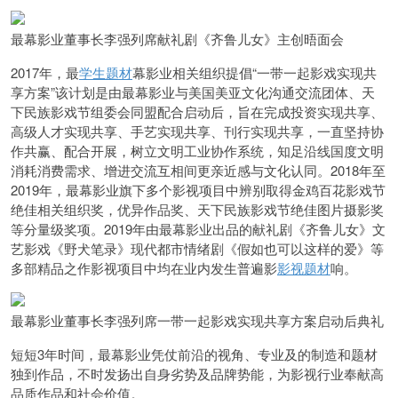
最幕影业董事长李强列席献礼剧《齐鲁儿女》主创晤面会
2017年，最
学生题材
幕影业相关组织提倡“一带一起影戏实现共
享方案”该计划是由最幕影业与美国美亚文化沟通交流团体、天
下民族影戏节组委会同盟配合启动后，旨在完成投资实现共享、
高级人才实现共享、手艺实现共享、刊行实现共享，一直坚持协
作共赢、配合开展，树立文明工业协作系统，知足沿线国度文明
消耗消费需求、增进交流互相间更亲近感与文化认同。2018年至
2019年，最幕影业旗下多个影视项目中辨别取得金鸡百花影戏节
绝佳相关组织奖，优异作品奖、天下民族影戏节绝佳图片摄影奖
等分量级奖项。2019年由最幕影业出品的献礼剧《齐鲁儿女》文
艺影戏《野犬笔录》现代都市情绪剧《假如也可以这样的爱》等
多部精品之作影视项目中均在业内发生普遍影
影视题材
响。
最幕影业董事长李强列席一带一起影戏实现共享方案启动后典礼
短短3年时间，最幕影业凭仗前沿的视角、专业及的制造和题材
独到作品，不时发扬出自身劣势及品牌势能，为影视行业奉献高
品质作品和社会价值。