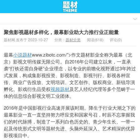
聚焦影视题材多样化，最幕影业助大力推行业正能量
题材网 发布于 2023-10-27
分类：
题材分类
阅读(618)
评论(0)
最幕
小说题材
www.zibotc.com/”>作文题材影业全称为最幕（北
京）影视文明传媒无限公司。自2016年公司建立以来，一直承
袭“打铁还需自身硬”企业理念，以专业的前瞻化视野通过3年跨过
式发展，构成集影视投资、影视制造、影视刊行、影视各种宣
传、商业广告投放、文明培训、文艺创作、版权商业、新锐导演
孵化、影戏衍生品受权
视频题材
及艺人经纪代理等多个范畴于一
体的信息综合影视文明工业团体。
2016年是中国影视行业高速开展该时期。降生于行业大潮之下的
最幕影业一直一直坚持努力呼应党和国家号召，时辰不忘掌握我
们的时代脉搏，制造了一系列白色历史的、青少年生长、一带一
起及传统形式文明等题材先进、头脑外延深入、艺术精深的优异
影视项目中。