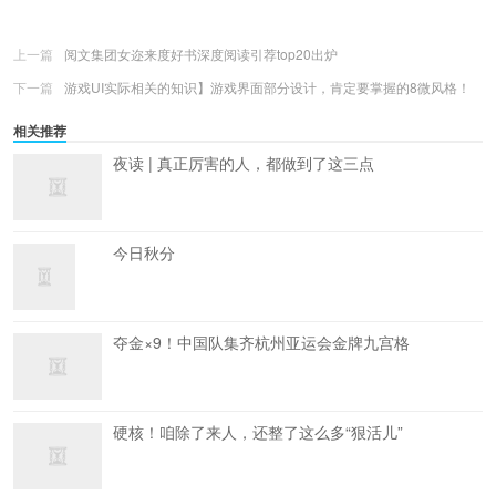
更多
(
0
)
上一篇
阅文集团女迩来度好书深度阅读引荐top20出炉
下一篇
游戏UI实际相关的知识】游戏界面部分设计，肯定要掌握的8微风格！
相关推荐
夜读 | 真正厉害的人，都做到了这三点
今日秋分
夺金×9！中国队集齐杭州亚运会金牌九宫格
硬核！咱除了来人，还整了这么多“狠活儿”