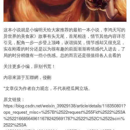
这本小说就是小编明天给大家推荐的最初一本小说，李鸿天写的
异世界的美食家》故事有头无尾，首尾相连，情节其他内容详尽
引见，配角一步一步登上顶峰，诙谐搞笑，情节感却又很充足，
实在刚看的时分还是以为很有趣的前面渐渐将情感代入进去，了
局的时分稍微有一些小伤感。总的而言还是很值得各人去看的
关注更多小编，辞别书荒！
內容來源于互聯網，侵刪
*文章仅为作者自力观念，不代表橙瓜网立场。
原文链接：
https://blog.csdn.net/weixin_39929138/article/details/118350801?
ops_request_misc=%257B%2522request%255Fid%2522%253A
%2522166856496116782425691787%2522%252C%2522scm%
2522%253A