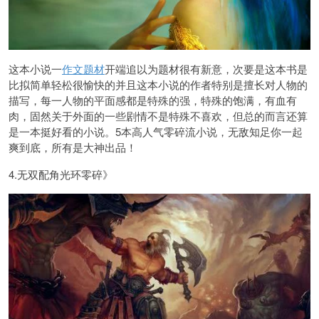
这本小说一
作文题材
开端追以为题材很有新意，次要是这本书是
比拟简单轻松很愉快的并且这本小说的作者特别是擅长对人物的
描写，每一人物的平面感都是特殊的强，特殊的饱满，有血有
肉，固然关于外面的一些剧情不是特殊不喜欢，但总的而言还算
是一本挺好看的小说。5本高人气零碎流小说，无敌知足你一起
爽到底，所有是大神出品！
4.无双配角光环零碎》