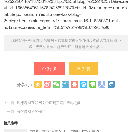
%252220140713.130102334.pc%255Fblog.%2522%257D&reque
st_id=166856496116782425691787&biz_id=0&utm_medium=dis
tribute.pc_search_result.none-task-blog-
2~blog~first_rank_ecpm_v1~times_rank-16-118350801-null-
null.nonecase&utm_term=%E9%A 2%98%E6%9D%90
未经允许不得转载：
题材网
»
盘算机大神专业小说,5本高人气零碎流小
说，无敌知足你一起爽到底，所有是大神出品…
赞 (
0
)
打赏
分享到：
更多
(
0
)
上一篇
理想题材互联网文学正翻开宽广天地之间
下一篇
好的题材好的作品
相关推荐
夜读 | 真正厉害的人，都做到了这三点