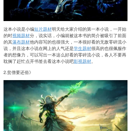
这本小说是小编
短片题材
明天给大家介绍的第一本小说，一开始
的时
视频题材
分，说实话，小编就被这本书的简介被吸引了前面
的其
瀑布题材
他内容写的也很强大，一本很好看的无敌零碎流小
说，并且这本小说在网上的人气还是
学生题材
很高的也很佩服作
者的想像力，可以写出一本这么好看的零碎流小说，各人不要再
耽搁了赶忙点开书签去看这本小说吧
影视题材
。
2.贫僧要还俗》