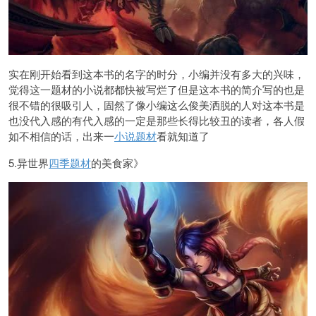
实在刚开始看到这本书的名字的时分，小编并没有多大的兴味，
觉得这一题材的小说都都快被写烂了但是这本书的简介写的也是
很不错的很吸引人，固然了像小编这么俊美洒脱的人对这本书是
也没代入感的有代入感的一定是那些长得比较丑的读者，各人假
如不相信的话，出来一
小说题材
看就知道了
5.异世界
四季题材
的美食家》