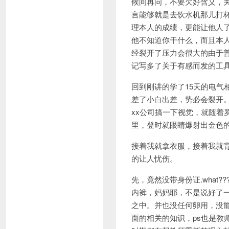
候间再问，不要欠好含义，
言能够就是去饮水机那儿打
理本人的成绩，更能让他人
他不知道你干什么，而且本
经裂开了压力会很大的由于
记写多了关于有感而发的工
回到刚讲的学了15天的电
差了小白出差，势必会裂开
xx公司搞一下视觉，就随
里，登时就眼睛爆射出金色的光
接着我就拿衣服，接着我就
的让人忧伤。
先，竟然没带身份证.wha
内裤，妈妈耶，不是说好了一
之中。并也没任何卵用，没
面的相关的知识，ps也是