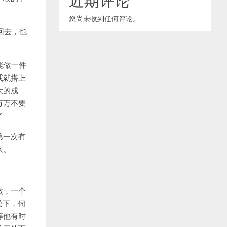
您尚未收到任何评论。
回去，也
能做一件
我就搭上
大的成
万万不要
了
第一次有
来。
做，一个
松下，伺
等他有时