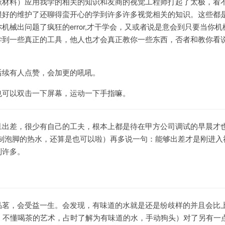
献材料）应用我学的相关的知识和友商的视觉工程师打起了太极，看
很好的维护了还聊得蛮开心的学到许多许多视觉相关的知识。这些都
机械出问题了疯狂的error,才干学会，又或者说是意会到只要当你机
学到一些真正的工具，他人也才会真正教你一些东西，否者和教你看
。
后续有人点赞，会加更的吼吼。
也可以双击一下屏幕，运动一下手指嘛。
旦出差，很少有自己的工夫，根本上都是待在甲方公司调试的早晨才
定制泡脚的热水，还算是也可以啦）再多说一句：能够出差才是刚进入
到许多。
品茗，会受益一生。会发现，有味道的水就是还是纷歧样的并且会比
俗，不懂喝茶的艺术，占时了解为有味道的水，手动狗头）对了另有一