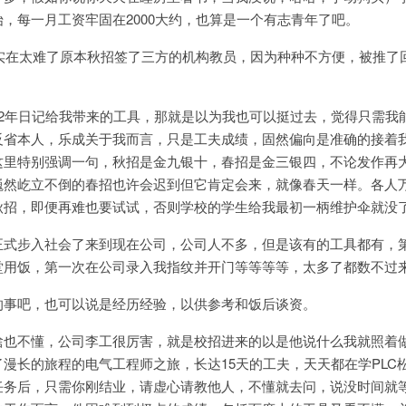
，每一月工资牢固在2000大约，也算是一个有志青年了吧。
年实在太难了原本秋招签了三方的机构教员，因为种种不方便，被推了
12年日记给我带来的工具，那就是以为我也可以挺过去，觉得只需我
反省本人，乐成关于我而言，只是工夫成绩，固然偏向是准确的接着
这里特别强调一句，秋招是金九银十，春招是金三银四，不论发作再
巍然屹立不倒的春招也许会迟到但它肯定会来，就像春天一样。各人
秋招，即便再难也要试试，否则学校的学生给我最初一柄维护伞就没
正式步入社会了来到现在公司，公司人不多，但是该有的工具都有，
堂用饭，第一次在公司录入我指纹并开门等等等等，太多了都数不过
的事吧，也可以说是经历经验，以供参考和饭后谈资。
啥也不懂，公司李工很厉害，就是校招进来的以是他说什么我就照着
漫长的旅程的电气工程师之旅，长达15天的工夫，天天都在学PLC
任务后，只需你刚结业，请虚心请教他人，不懂就去问，说没时间就