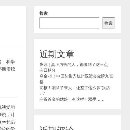
搜索
搜索
近期文章
啥，和学
夜读 | 真正厉害的人，都做到了这三点
不断沿续
今日秋分
夺金×9！中国队集齐杭州亚运会金牌九宫
格
硬核！咱除了来人，还整了这么多“狠活
儿”
夺得首金的姑娘，有这样一双手……
机视觉的
来说，计
ps长后
近期评论
学校的学