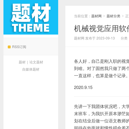
当前位置：
题材网
题材分类
正
>
>
机械视觉应用软
题材网
题材网 发布于 2023-09-13
分类
RSS订阅
各人好，自己是刚入职的视
题材
|
论文题材
到啥。对了固然我只做了两
自媒体题材
一直这样，也算是做个记录
2020.9.15
先讲一下我团体状况吧，大
末班车，为我扒开原本渺茫
划在结业后做一位语文教师
间待在外面就和慢性殒命差