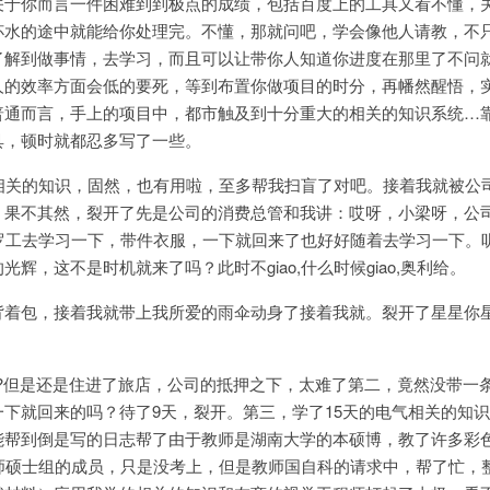
关于你而言一件困难到到极点的成绩，包括百度上的工具又看不懂，
杯水的途中就能给你处理完。不懂，那就问吧，学会像他人请教，不
了解到做事情，去学习，而且可以让带你人知道你进度在那里了不问
人的效率方面会低的要死，等到布置你做项目的时分，再幡然醒悟，
普通而言，手上的项目中，都市触及到十分重大的相关的知识系统…
具，顿时就都忍多写了一些。
气相关的知识，固然，也有用啦，至多帮我扫盲了对吧。接着我就被公
。果不其然，裂开了先是公司的消费总管和我讲：哎呀，小梁呀，公
着罗工去学习一下，带件衣服，一下就回来了也好好随着去学习一下。
辉，这不是时机就来了吗？此时不giao,什么时候giao,奥利给。
背着包，接着我就带上我所爱的雨伞动身了接着我就。裂开了星星你
t???但是还是住进了旅店，公司的抵押之下，太难了第二，竟然没带一
下就回来的吗？待了9天，裂开。第三，学了15天的电气相关的知识
能帮到倒是写的日志帮了由于教师是湖南大学的本硕博，教了许多彩
教师硕士组的成员，只是没考上，但是教师国自科的请求中，帮了忙，