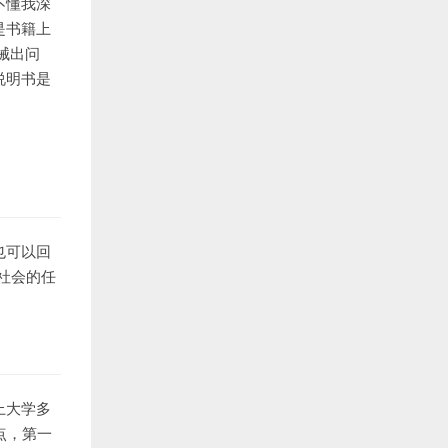
不懂我深
是书籍上
械出问
说明书是
也可以回
社会的任
上大学多
点，第一