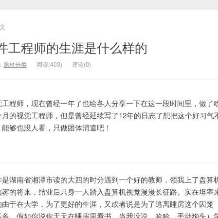
文
件工程师的生涯是什么样的
：
题材分类
阅读(403)
评论(0)
觉工程师，现在曾经一年了也给各人分享一下在这一段时间里，做了
个月的视觉工程师，但是曾经延续写了12年的日志了想把这个好习气
。能够也没人看，只做团体消遣吧！
学是湖南省湘潭市读的大四的时分遇到一个好的教师，领我上了盘算
如雾的将来，结业后只身一人踏入盘算机视觉漫漫长征路。实在坦率
的由于在大学，为了更好的生涯，又或者说是为了逃离睡房这个囚笼（
不多，假如你说你天天在睡房里看书，当我没说，哈哈，手动狗头）