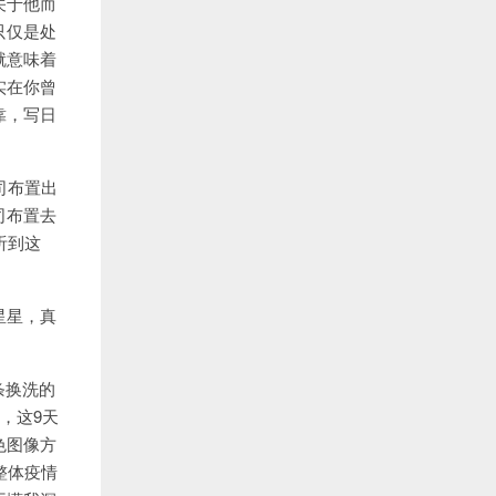
关于他而
只仅是处
就意味着
实在你曾
靠，写日
司布置出
司布置去
听到这
星星，真
条换洗的
，这9天
色图像方
整体疫情