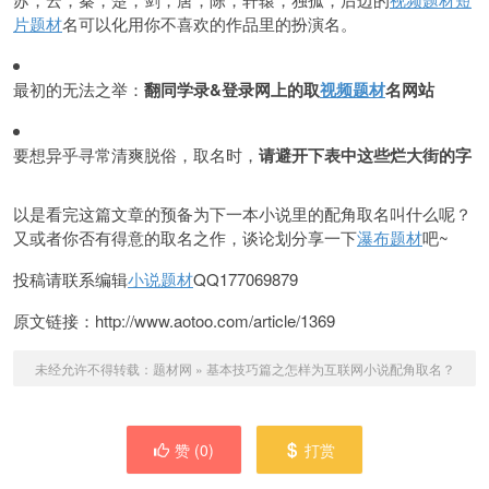
片题材
名可以化用你不喜欢的作品里的扮演名。
最初的无法之举：
翻同学录&登录网上的取
视频题材
名网站
要想异乎寻常清爽脱俗，取名时，
请避开下表中这些烂大街的字
以是看完这篇文章的预备为下一本小说里的配角取名叫什么呢？
又或者你否有得意的取名之作，谈论划分享一下
瀑布题材
吧~
投稿请联系编辑
小说题材
QQ177069879
原文链接：http://www.aotoo.com/article/1369
未经允许不得转载：
题材网
»
基本技巧篇之怎样为互联网小说配角取名？
赞 (
0
)
打赏