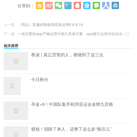
分享到：
更多
(
0
)
上一篇
（周运）苏珊米勒每周星座运势8.8-8.14
下一篇
一份完整的app产物运营中推行具体方案，app推行运营中的办法（二
相关推荐
夜读 | 真正厉害的人，都做到了这三点
今日秋分
夺金×9！中国队集齐杭州亚运会金牌九宫格
硬核！咱除了来人，还整了这么多“狠活儿”