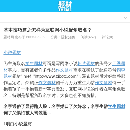
基本技巧篇之怎样为互联网小说配角取名？
题材网 发布于 2023-05-05
分类：
题材分类
阅读(457)
评论(0)
小说题材
为主角取名
学生题材
可谓是写网络小说
短片题材
的头号大
四季题
材
事儿，更有甚者许多作品
作文题材
需求在确认了配角称号
四季
题材
题材” href=”http://www.zibotc.com/”>瀑布题材后才好给整部
作品定名。然鹅正
作文题材
如千万万万重生儿怙
作文题材
恃一手
抱着孩子一手抱着新华字典发愁，互联网小说的作者在帮角色取
名，特别是帮配角取名字时，大多也会不知所措。
名字通俗了显得路人脸，名字拗口了欠好念，名字生僻
学生题材
词了又惧怕被人骂装逼…
1明白小说题材