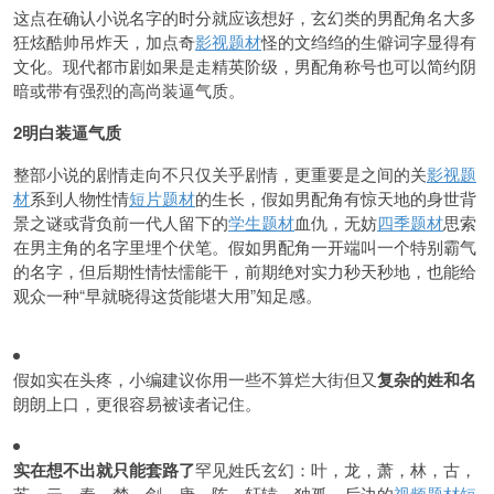
这点在确认小说名字的时分就应该想好，玄幻类的男配角名大多
狂炫酷帅吊炸天，加点奇
影视题材
怪的文绉绉的生僻词字显得有
文化。现代都市剧如果是走精英阶级，男配角称号也可以简约阴
暗或带有强烈的高尚装逼气质。
2明白装逼气质
整部小说的剧情走向不只仅关乎剧情，更重要是之间的关
影视题
材
系到人物性情
短片题材
的生长，假如男配角有惊天地的身世背
景之谜或背负前一代人留下的
学生题材
血仇，无妨
四季题材
思索
在男主角的名字里埋个伏笔。假如男配角一开端叫一个特别霸气
的名字，但后期性情怯懦能干，前期绝对实力秒天秒地，也能给
观众一种“早就晓得这货能堪大用”知足感。
假如实在头疼，小编建议你用一些不算烂大街但又
复杂的姓和名
朗朗上口，更很容易被读者记住。
实在想不出就只能套路了
罕见姓氏玄幻：叶，龙，萧，林，古，
苏，云，秦，楚，剑，唐，陈，轩辕，独孤，后边的
视频题材
短