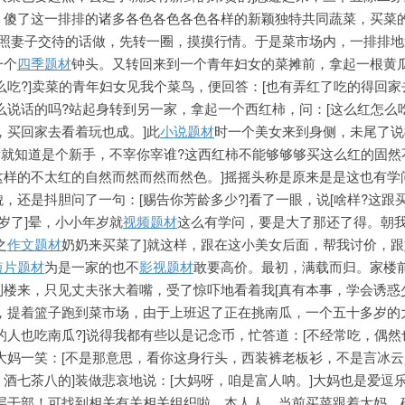
，傻了这一排排的诸多各色各色各色各样的新颖独特共同蔬菜，买菜
，照妻子交待的话做，先转一圈，摸摸行情。于是菜市场内，一排排地
一个
四季题材
钟头。又转回来到一个青年妇女的菜摊前，拿起一根黄
么吃?]卖菜的青年妇女见我个菜鸟，便回答：[也有弄红了吃的得回家
么说话的吗?站起身转到另一家，拿起一个西红柿，问：[这么红怎么吃
，买回家去看着玩也成。]此
小说题材
时一个美女来到身侧，未尾了说
看就知道是个新手，不宰你宰谁?这西红柿不能够够够买这么红的固然
这样的不太红的自然而然而然而然色。]摇摇头称是原来是是这也有学
貌，还是抖胆问了一句：[赐告你芳龄多少?]看了一眼，说
[啥样?这跟
岁了]晕，小小年岁就
视频题材
这么有学问，要是大了那还了得。朝
之
作文题材
奶奶来买菜了]就这样，跟在这小美女后面，帮我讨价，
短片题材
为是一家的也不
影视题材
敢要高价。最初，满载而归。家楼
到楼来，只见丈夫张大着嘴，受了惊吓地看着我[真有本事，学会诱惑
次，提着篮子跑到菜市场，由于上班迟了正在挑南瓜，一个五十多岁的
的人也吃南瓜?]说得我都有些以是记念币，忙答道：[不经常吃，偶然
大妈一笑：[不是那意思，看你这身行头，西装裤老板衫，不是言冰
酒七茶八的]装做悲哀地说：[大妈呀，咱是富人呐。]大妈也是爱逗
基层干部！可找到相关有关相关组织啦，本人人，当前买菜跟着大妈，