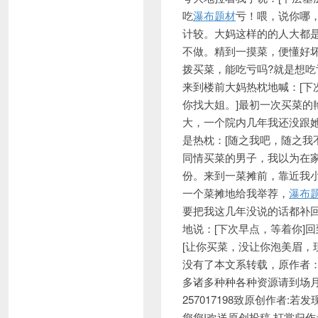
吃
瀑布题材
亏！喂，说你哪
计较。大妈这样的的人大都
不做。精到一摸菜，便懂好
拨买菜，能吃亏吗?就是想
来到楼前大妈热枕地喊：[下
你找大姐。]最初一次买菜
大，一个院内几年我还没跟
是热枕：[随之我吧，随之我
同情买菜的男子，我以为在
份。来到一菜摊前，靠近我小
一个菜摊地给我举荐，
瀑布
要把我这几年没说的话都补
地说：[下次早点，等着你]
[让你买菜，没让你泡美眉，
没有了本文系转载，原作者：赐
多诸多种种各种资源请到场
257017198致原创作者
您您!欢送原创投稿,打赏归作者