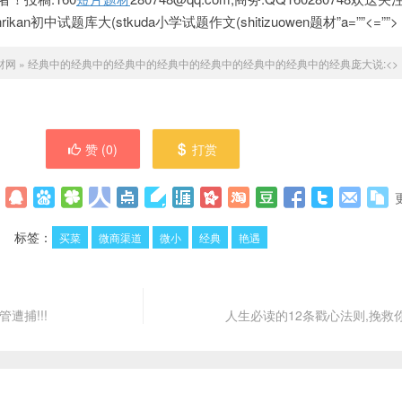
an初中试题库大(stkuda小学试题作文(shitizuowen题材”a=””
<=””>
材网
»
经典中的经典中的经典中的经典中的经典中的经典中的经典中的经典庞大说:<>
赞 (
0
)
打赏
标签：
买菜
微商渠道
微小
经典
艳遇
遭捕!!!
人生必读的12条戳心法则,挽救你