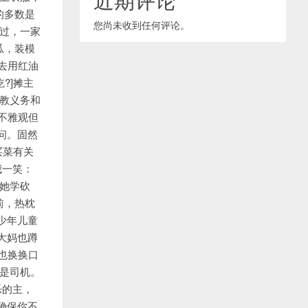
的多数是
您尚未收到任何评论。
过，一家
瓜，装模
去用红油
?]摊主
教义务和
不雅观但
问。固然
买菜有关
我一笑：
跟她学砍
前，热枕
少年儿童
大妈也蹲
也换换口
云是司机。
乐的主，
确保你不