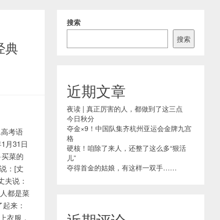
搜索
搜索
经典
近期文章
夜读 | 真正厉害的人，都做到了这三点
今日秋分
夺金×9！中国队集齐杭州亚运会金牌九宫
1.高考语
格
年1月31日
硬核！咱除了来人，还整了这么多“狠活
”>买菜的
儿”
夺得首金的姑娘，有这样一双手……
说：[丈
丈夫说：
女人都是菜
了起来：
近期评论
穿上衣服，