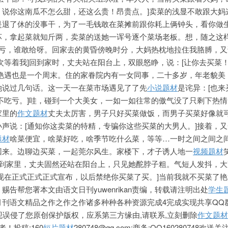
，说你这南瓜不怎么甜，还这么贵！昂贵点。]卖菜的浅显不敢跟大妈
是退了休的没事干，为了一毛钱敢在菜摊前跟你耗上俩钟头，看你做
坏，拿起菜就知斤两，卖菜的送她一诨号逐个菜场老
板。想，随之这
吃亏，谁敢给呀。回家去的黄昏傍晚时分，大妈热枕地拉住我胳膊，又
次等着我]回到家时，丈夫站在阳台上，双眼怒睁，说：[让你去买菜
的艳遇也是一个周末。住的家眷院内有一女同事，二十多岁，年老貌美
她说过几句话。这一天一在菜市场遇见了了先
小说题材
是诧异：[也来
不吃亏。]哇，碰到一个大美女，一如一如往常的傲气没了只剩下热
家里的
作文题材
丈夫太厉害，男子只好买菜做饭，而男子买菜好像就
声说：[通知你这卖菜的特精，专骗你这些买菜的大男人。]接着，
题材
啥菜便宜，啥菜好吃，啥季节吃什么菜，等等…一时之间之间之
回来。边聊边买菜，一起莞尔风生。家楼下，才子诱人地一
视频题材
回到家里，丈夫固然还站在阳台上，只见她酡脖子粗。气短人发抖，
现在正式正式正式宣布，以后禁绝你买菜了买。]当前我就不买菜了
告帮您署本文由语文日刊yuwenrikan责编，转载请注明出处
学生
月刊语文精品之作之作之作诸多种种各种资源完成4完成实现共享QQ
:若发现误侵了您原创保护版权，应系第三方缘由,请联系,立刻删除
作文题材
！投稿:160
短片题材
280748@qq.com;商务:QQ160280748欢送