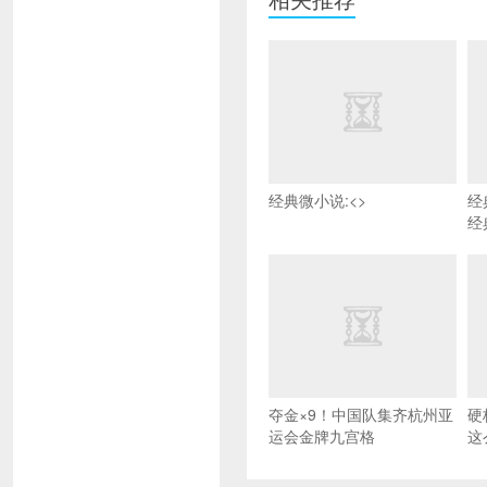
经典微小说:<>
经
经
夺金×9！中国队集齐杭州亚
硬
运会金牌九宫格
这