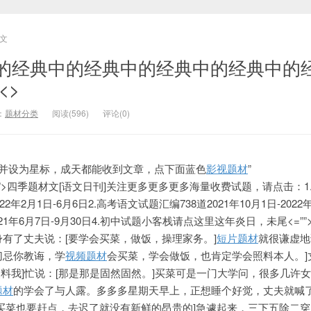
文
的经典中的经典中的经典中的经典中的
<>
：
题材分类
阅读(596)
评论(0)
]并设为星标，成天都能收到文章，点下面蓝色
影视题材
”
ibotc.com/”>四季题材文[语文日刊]关注更多更多更多海量收费试题，请点击：
022年2月1日-6月6日2
.高考语文试题汇编738道2021年10月1日-2022
021年6月7日-9月30日4.初中试题小客栈请点这里这年炎日，未尾
<=”
有了丈夫说：[要学会买菜，做饭，操理家务。]
短片题材
就很谦虚地
切忌你教诲，学
视频题材
会买菜，学会做饭，也肯定学会照料本人。]
料我]忙说：[那是
那是固然固然。]买菜可是一门大学问，很多几许
题材
的学会了与人
露。多多多星期天早上，正想睡个好觉，丈夫就喊
买菜也要赶点，去迟了就没有新鲜的昂贵的]急遽起来，三下五除二