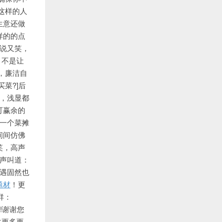
这样的人
生意还做
样的的点
说又笑，
！不是让
，廉洁自
买菜?]后
情，浅显都
可赢余的
又一个菜摊
间间仿佛
笑，高声
大声叫道：
艳遇固然也
题材
！更
群：
!谢谢您
关注更多更