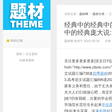
当前位置：
题材网
题材分类
正
>
>
经典中的经典中
中的经典庞大说:
题材网
RSS订阅
题材网 发布于 2022-09-30
分类
题材
|
论文题材
自媒体题材
关注更多更多更多[语文日刊
href=”http://www.z
文试题汇编738道
四季题材
2
3.高考语文试题汇编696道2
家务义务和责任，由于丈夫身
夫大人们们就放心吧，肯定
[啥?仍有我呢，次要的学会照
市场茁长茁壮生长起来
学生
[快起来去买菜，这
瀑布题材