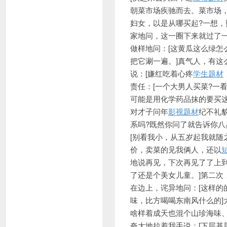
朝菜市场疾驰而去。菜市场
妇女，以是从哪买起?一想
家地问，这一圈下来就过了
做样地问：[这黄瓜这么绿怎
把它涮一遍。]真气人，有这
说：[嫌红吃着心疼
学生题材
责任：[一个大男人买菜?一
可能是用化学药品抹的要买
对才子问年
影视题材
纪不礼
系吗?既然你问了就告诉你八
[别看我小，从五岁起我就随
价，卖菜的见我俩人，还以
地说再见，下次再见了了上
了还是个美女儿童。]第二
在边上，诧异地问：[这样的
味，比方喝喝东南风什么的]
啥样着成天也混个山珍海味、
夸大地拉着我手说：[下层