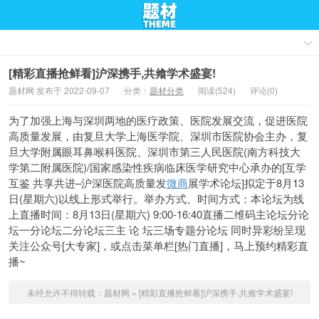
[精彩直播抢鲜看]沪深携手,共飨学术盛宴!
题材网 发布于 2022-09-07
分类：
题材分类
阅读(524)
评论(0)
为了加强上海与深圳两地的医疗政策、医院发展交流，促进医院
高质量发展，由复旦大学上海医学院、深圳市医院协会主办，复
旦大学附属眼耳鼻喉科医院、深圳市第三人民医院(南方科技大
学第二附属医院)/国家感染性疾病临床医学研究中心承办的[互学
互鉴 共享共进–沪深医院高质量发
微商
展学术论坛]拟定于8月13
日(星期六)以线上形式举行。举办方式、时间方式：本论坛为线
上直播时间：8月13日(星期六) 9:00-16:40直播二维码主论坛分论
坛一分论坛二分论坛三主 论 坛三场专题分论坛 同时异彩纷呈现
关注公众号[大专家]，或点击菜单栏[热门直播]，马上预约精彩直
播~
未经允许不得转载：
题材网
»
[精彩直播抢鲜看]沪深携手,共飨学术盛宴!