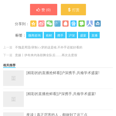
赞 (
0
)
打赏
分享到：
更多
(
0
)
标签：
微商咨询
抢鲜
携手
沪深
盛宴
直播
上一篇
不愧是周迅!录制<>穿的这是啥,不外乎还挺好看的
下一篇
意媒丨伊布来内洛鼓舞全队后……再次去度假
相关推荐
[精彩的的直播抢鲜看]沪深携手,共飨学术盛宴!
[精彩的直播抢鲜看]沪深携手,共飨学术盛宴!
夜读 | 真正厉害的人，都做到了这三点