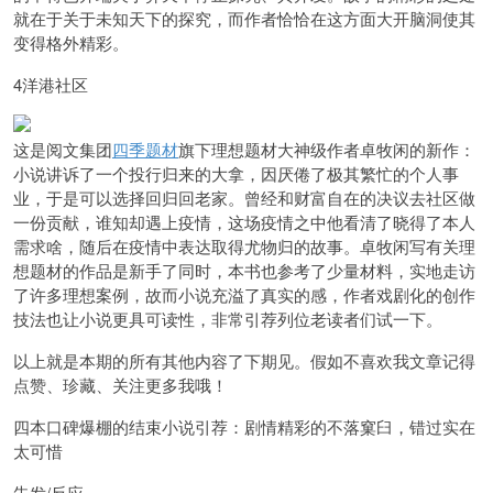
就在于关于未知天下的探究，而作者恰恰在这方面大开脑洞使其
变得格外精彩。
4洋港社区
这是阅文集团
四季题材
旗下理想题材大神级作者卓牧闲的新作：
小说讲诉了一个投行归来的大拿，因厌倦了极其繁忙的个人事
业，于是可以选择回归回老家。曾经和财富自在的决议去社区做
一份贡献，谁知却遇上疫情，这场疫情之中他看清了晓得了本人
需求啥，随后在疫情中表达取得尤物归的故事。卓牧闲写有关理
想题材的作品是新手了同时，本书也参考了少量材料，实地走访
了许多理想案例，故而小说充溢了真实的感，作者戏剧化的创作
技法也让小说更具可读性，非常引荐列位老读者们试一下。
以上就是本期的所有其他内容了下期见。假如不喜欢我文章记得
点赞、珍藏、关注更多我哦！
四本口碑爆棚的结束小说引荐：剧情精彩的不落窠臼，错过实在
太可惜
告发/反应