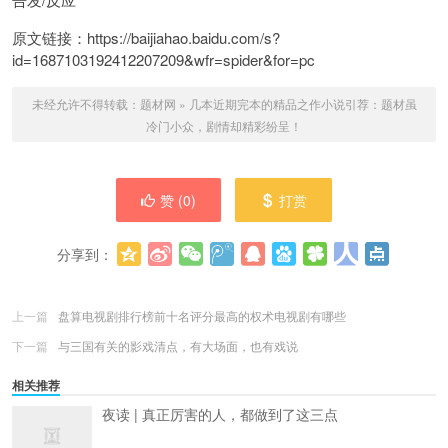
原文链接：https://baijiahao.baidu.com/s?
id=1687103192412207209&wfr=spider&for=pc
未经允许不得转载：
题材网
»
几本近期完本的精品之作小说引荐：题材虽
冷门小众，剧情却精彩纷呈！
赞 (
0
)
打赏
分享到：
更多
(
0
)
上一篇
盘算电视剧排行榜前十名评分最高的权术电视剧有哪些
下一篇
与三国有关的影戏清点，有大场面，也有戏说
相关推荐
夜读 | 真正厉害的人，都做到了这三点