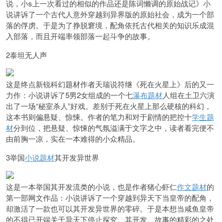
说，小s上一次看过的相似的作品还是陈词懒调的原始战记》小
说讲诉了一个古代人意外穿越到异界版的原始社会，成为一个部
落的俘虏。于是为了挣脱窘境，配角依托古代相关的知识乐成混
入部落，而且开端率领部落一起斗争的故事。
2泰坦无人声
这是终点新锐科幻题材作者天瑞说符继《死在火星上》后的又一
力作：小说讲诉了5男2女组成的一个七
瀑布题材
人组在土卫六演
出了一场“秘室杀人”好戏。差别于死在火星上那么硬核的科幻，
这本书则偏悬疑、惊悚。作者的笔力和对于剧情的把控十
学生题
材
分到位，把悬疑、惊悚的气氛溢满于文字之中，读者看完便不
由前胸一凉，实在一本难得的小众精品。
3举国
小说题材
其开发异世界
这是一本举国其开发流类的小说，也是作者猪心虾仁
作文题材
的
第一部网文作品：小说讲诉了一个穿越到异天下当皇帝的配角，
却激活了一款也可以其开发异世界的零碎。于是本想当咸鱼皇帝
的不得已开端关于异天下停止探究、其开发。故事的精彩的之处