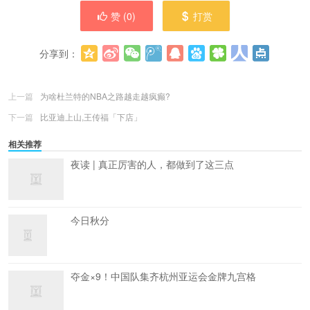
赞 (
0
)
打赏
分享到：
更多
(
0
)
上一篇
为啥杜兰特的NBA之路越走越疯癫?
下一篇
比亚迪上山,王传福「下店」
相关推荐
夜读 | 真正厉害的人，都做到了这三点
今日秋分
夺金×9！中国队集齐杭州亚运会金牌九宫格