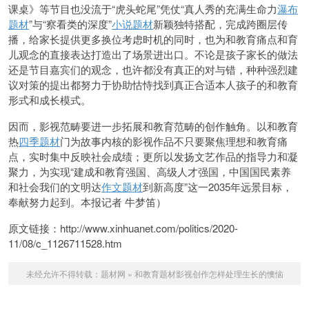
课桌》等节目也没流于“虎头蛇尾”凭仗“真人秀的充满生命力
瀑布
题材
”与“察看类的深度”
小说题材
新颖独特搭配，完成跨圈层传
播，给家长提供更多换位考虑时机的同时，也为和教育痛点和育
儿观念的直接表达打造出了场景进出口。不论是孩子家长的做法
还是节目嘉宾们的观念，也许都没有真正的对与错，种种强烈建
议对策的提出都努力于协助怙恃找到真正合适本人孩子的和教育
形式和成长模式。
因而，影视范畴要进一步拓展和教育范畴的创作触角。以和教育
热
四季题材
门为故事内核的影视作品不只要聚焦理想和教育痛
点，实时集中反映社会成绩；更所以发扬文艺作品的指导力和凝
聚力，为实现“建成和教育强国、高级人才强国，中国国民素养
和社会我们的文明达
作文题材
到新高度”这一2035年远景目标，
奉献努力起到。本报记者 牛梦笛）
原文链接：http://www.xinhuanet.com/politics/2020-
11/08/c_1126711528.htm
未经允许不得转载：
题材网
»
和教育题材影视创作怎样处理生长的懊恼