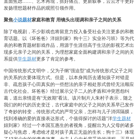
直面焦虑……、艺术再现，抓好痛点、更新叙事，云云才干更好
发扬理想题材作品的观照引领作用。
聚焦
小说题材
家庭和教育 用镜头出现调和亲子之间的关系
除了电视剧，不少影戏也将留意力投入备受社会关注更多的和教
育话题。以《坏爸爸》洋妞到家》狗十三》实业补习班》等为代
表的和教育题材影戏作品，用源于生涯但高于生活的影视艺术出
现多元亲子之间的关系，为理想家庭全面构建调和亲子之间的关
系提供
学生题材
更多了肯定的参考。
中国传统形式文明中，父为子纲”强迫型”成为传统形式父子之间
的关系的次要体现方式。但是，以本身阅历去通知孩子对错是
非、疏忽孩子心田真实的一些想法的亲子相处形式曾经无法顺应
古代化社会。坏爸爸》经过展示父子二人的矛盾和冲突恩怨纠
葛，道出亲情是有“无效期”看法。该片制片人朱村子表示，随之
我们的时代的历史变迁，古代家庭中的父子之间的关系早已发作
了奇妙的转变，传统形式式的严苛父亲，怎样与儿子消弭隔膜，
找到准确的爱的直接表达形式，个值得探讨的话题”洋
学生题材
妞到家》经过一个本国互惠生的者视角，提醒出为人父母的诸多
疑心与焦虑，考虑啥才是对孩子真正无益的生长；狗十三》体现
了13岁少女的的青春故事，女主人公向长辈妥协的进程，正是对