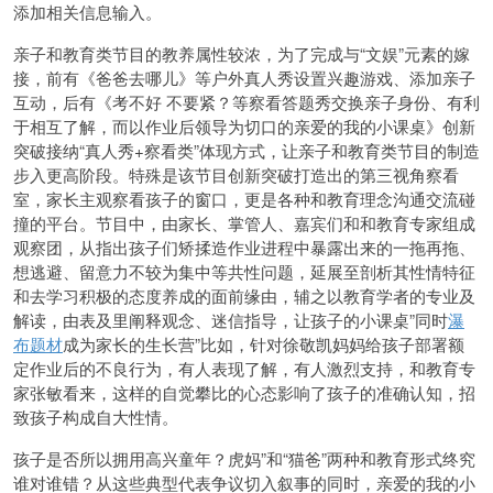
添加相关信息输入。
亲子和教育类节目的教养属性较浓，为了完成与“文娱”元素的嫁
接，前有《爸爸去哪儿》等户外真人秀设置兴趣游戏、添加亲子
互动，后有《考不好 不要紧？等察看答题秀交换亲子身份、有利
于相互了解，而以作业后领导为切口的亲爱的我的小课桌》创新
突破接纳“真人秀+察看类”体现方式，让亲子和教育类节目的制造
步入更高阶段。特殊是该节目创新突破打造出的第三视角察看
室，家长主观察看孩子的窗口，更是各种和教育理念沟通交流碰
撞的平台。节目中，由家长、掌管人、嘉宾们和和教育专家组成
观察团，从指出孩子们矫揉造作业进程中暴露出来的一拖再拖、
想逃避、留意力不较为集中等共性问题，延展至剖析其性情特征
和去学习积极的态度养成的面前缘由，辅之以教育学者的专业及
解读，由表及里阐释观念、迷信指导，让孩子的小课桌”同时
瀑
布题材
成为家长的生长营”比如，针对徐敬凯妈妈给孩子部署额
定作业后的不良行为，有人表现了解，有人激烈支持，和教育专
家张敏看来，这样的自觉攀比的心态影响了孩子的准确认知，招
致孩子构成自大性情。
孩子是否所以拥用高兴童年？虎妈”和“猫爸”两种和教育形式终究
谁对谁错？从这些典型代表争议切入叙事的同时，亲爱的我的小