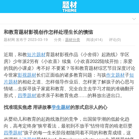
和教育题材影视创作怎样处理生长的懊恼
题材网 发布于 2023-03-19
分类：
题材分类
阅读(414)
评论(0)
近期，和教
短片题材
育题材影视作品《小舍得》起跑线》学区
房》少年派2另有《小欢喜》续集《小欢喜2022陆续开拍；亲爱
的我的小课桌》考不好 不要紧？等和教育题材综艺节目深度讨论
今世家
影视题材
长们正面临的诸多教育问题：与孩
作文题材
子
短
片题材
的相处之道、怎样领导作业后、怎样更了解孩子的心思与
情绪…去探寻孩子家庭和教育、完全自主去学习才能的准确翻开
形式，
四季题材
追求亲子和教育焦虑……的释放出进出口。
找准现实焦虑 用讲故事
学生题材
的形式启示人的心
从婴幼儿和教育的起跑线激烈的竞争，出国留学潮的低龄化趋
向，高考定终身”狭窄看法，最初到不放手”怙恃培育的啃老巨婴
四季题材
”孩子的每一生长阶段都随同着不同的和教育成绩，这