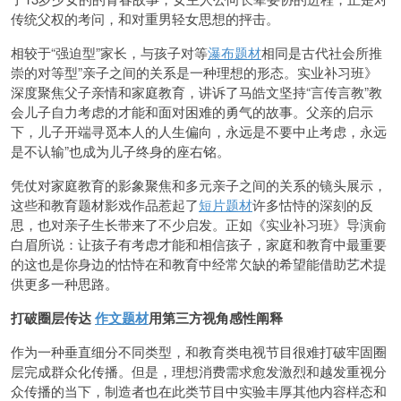
传统父权的考问，和对重男轻女思想的抨击。
相较于“强迫型”家长，与孩子对等
瀑布题材
相同是古代社会所推
崇的对等型”亲子之间的关系是一种理想的形态。实业补习班》
深度聚焦父子亲情和家庭教育，讲诉了马皓文坚持“言传言教”教
会儿子自力考虑的才能和面对困难的勇气的故事。父亲的启示
下，儿子开端寻觅本人的人生偏向，永远是不要中止考虑，永远
是不认输”也成为儿子终身的座右铭。
凭仗对家庭教育的影象聚焦和多元亲子之间的关系的镜头展示，
这些和教育题材影戏作品惹起了
短片题材
许多怙恃的深刻的反
思，也对亲子生长带来了不少启发。正如《实业补习班》导演俞
白眉所说：让孩子有考虑才能和相信孩子，家庭和教育中最重要
的这也是你身边的怙恃在和教育中经常欠缺的希望能借助艺术提
供更多一种思路。
打破圈层传达
作文题材
用第三方视角感性阐释
作为一种垂直细分不同类型，和教育类电视节目很难打破牢固圈
层完成群众化传播。但是，理想消费需求愈发激烈和越发重视分
众传播的当下，制造者也在此类节目中实验丰厚其他内容样态和