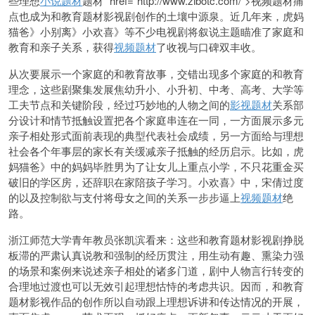
些理想
小说题材
题材” href=”http://www.zibotc.com/”>视频题材痛
点也成为和教育题材影视剧创作的土壤中源泉。近几年来，虎妈
猫爸》小别离》小欢喜》等不少电视剧将叙说主题瞄准了家庭和
教育和亲子关系，获得
视频题材
了收视与口碑双丰收。
从次要展示一个家庭的和教育故事，交错出现多个家庭的和教育
理念，这些剧聚集发展焦幼升小、小升初、中考、高考、大学等
工夫节点和关键阶段，经过巧妙地的人物之间的
影视题材
关系部
分设计和情节抵触设置把各个家庭串连在一同，一方面展示多元
亲子相处形式面前表现的典型代表社会成绩，另一方面给与理想
社会各个年事层的家长有关缓减亲子抵触的经历启示。比如，虎
妈猫爸》中的妈妈毕胜男为了让女儿上重点小学，不只花重金买
破旧的学区房，还辞职在家陪孩子学习。小欢喜》中，宋倩过度
的以及控制欲与支付将母女之间的关系一步步逼上
视频题材
绝
路。
浙江师范大学青年教员张凯滨看来：这些和教育题材影视剧挣脱
板滞的严肃认真说教和强制的经历贯注，用生动有趣、熏染力强
的场景和案例来说述亲子相处的诸多门道，剧中人物言行转变的
合理地过渡也可以无效引起理想怙恃的考虑共识。因而，和教育
题材影视作品的创作所以自动跟上理想诉讲和传达情况的开展，