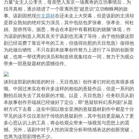
力量”女主人公李天，母亲堕入东京一场离奇的立功事情后，为
找寻真相，逐步踏进了一个匪夷所思“超意识“立功蜘蛛网的故
事。该剧固然现
作文题材
在还未走上大荧幕，但是该剧的主演却
是群众熟知的绝对实力演员，其中包括包罗张睿、张孝全、何杜
娟、苗侨伟等。据悉，将会在本剧中有着精彩的烧脑”体现，作
为该剧的制造人周其良关于该剧也充满了等待，由于他拍摄这部
剧已经花费了靠近半年的工夫，但值得欣慰的天目危急》值得他
为此做出牺性，不只在剧本故事创作努力上进行了斗胆的创新突
破，也将一帮优秀的演员和制造班底集结在一同，努力于为观众
带来一部悬疑题材的震憾佳作。
谈到这部剧的制造的时分，天目危急》创作者们对此也有很多感
慨。中国过来实在有许多这样的相似的悬疑作品，但是一系列的
翻拍后就失去了其创新的才能。以是，天目危急》任务职员从剧
本故事创作开端就已经做好了定位，即“悬疑软科幻系列剧”从题
材方式下去看，这在中国以致全亚洲的悬疑题材剧作中都是十分
罕见的这不仅仅差别于传统的悬疑剧作，其中包括更是融入了更
多心思认识上的工具，将会给观众带来一场视觉与思想上的震
憾。另外，该剧中对于人性的深度分析和情感表达的创新突破，
也将为这部剧增色不少。