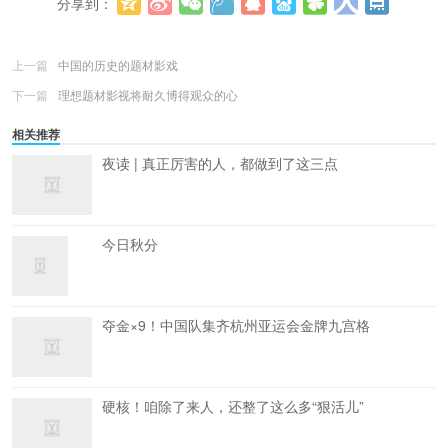
分享到：
更多
(
0
)
上一篇
中国的历史的题材影戏
下一篇
理想题材影视将耐久博得观众的心
相关推荐
夜读 | 真正厉害的人，都做到了这三点
今日秋分
夺金×9！中国队集齐杭州亚运会金牌九宫格
硬核！咱除了来人，还整了这么多“狠活儿”