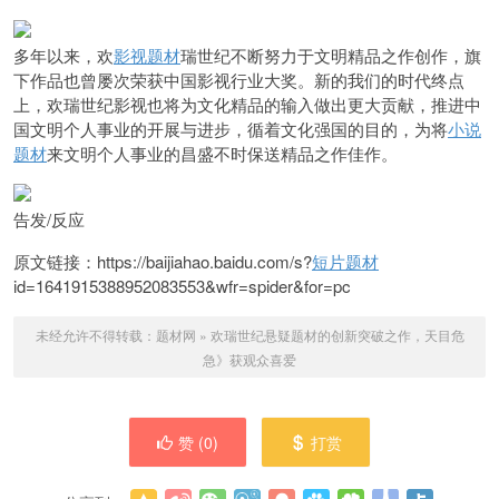
多年以来，欢
影视题材
瑞世纪不断努力于文明精品之作创作，旗
下作品也曾屡次荣获中国影视行业大奖。新的我们的时代终点
上，欢瑞世纪影视也将为文化精品的输入做出更大贡献，推进中
国文明个人事业的开展与进步，循着文化强国的目的，为将
小说
题材
来文明个人事业的昌盛不时保送精品之作佳作。
告发/反应
原文链接：https://baijiahao.baidu.com/s?
短片题材
id=1641915388952083553&wfr=spider&for=pc
未经允许不得转载：
题材网
»
欢瑞世纪悬疑题材的创新突破之作，天目危
急》获观众喜爱
赞 (
0
)
打赏