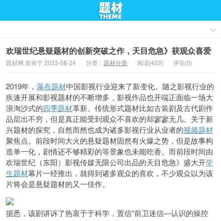
欢瑞世纪悬疑题材的创新突破之作，天目危急》获观众喜爱
题材网 发布于 2023-08-24
分类：
题材分类
阅读(423)
评论(0)
2019年，
瀑布题材
中国影视行业迎来了新变化。随之影视行业的
疾速开展和影视题材的不断增多，影视作品也开端正面临一场大
浪淘沙式的
四季题材
革新。传统形式题材比如古装剧及古代剧作
品层出不穷，但是真正能受到观众不喜欢的却寥寥无几。关于新
兴题材的探究，自然而然也成为诸多影视行业从业者的
视频题材
聚焦点。前段时间大火的悬疑题材固然有火爆之势，但是故事构
造单一化，剧情还不够精彩的等景象也未能吃香。而前段时间由
欢瑞世纪（东阳）影视传媒无限公司出品的天目危急》盛大开
学
生题材
幕片一经推出，就得到诸多观众的喜欢，不少观众以为该
片将会是悬疑题材的又一佳作。
据悉，该剧讲诉了热衷于于科学，置信“前卫迷信—认识的操控