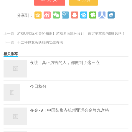
分享到：
更多
(
0
)
上一篇
游戏UI实际相关的知识】游戏界面部分设计，肯定要掌握的8微风格！
下一篇
十二种抓龙头妖股的实战办法
相关推荐
夜读 | 真正厉害的人，都做到了这三点
今日秋分
夺金×9！中国队集齐杭州亚运会金牌九宫格