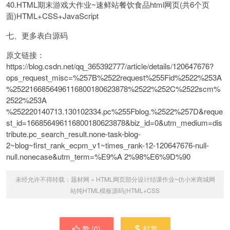
40.HTML期末游戏大作业~速鲜站餐饮食品html网页(共6个页
面)HTML+CSS+JavaScript
七、更多表白源码
原文链接：
https://blog.csdn.net/qq_365392777/article/details/120647676?
ops_request_misc=%257B%2522request%255Fid%2522%253A
%2522166856496116800180623878%2522%252C%2522scm%
2522%253A
%252220140713.130102334.pc%255Fblog.%2522%257D&reque
st_id=166856496116800180623878&biz_id=0&utm_medium=dis
tribute.pc_search_result.none-task-blog-
2~blog~first_rank_ecpm_v1~times_rank-12-120647676-null-
null.nonecase&utm_term=%E9%A 2%98%E6%9D%90
未经允许不得转载：
题材网
»
HTML网页部分设计结课作业~仿小米商城网
站纯HTML模板源码(HTML+CSS
赞 (
0
)
打赏