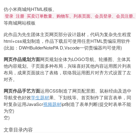
仿小米商城纯HTML模板、
登录 注册 买卖订单数量、购物车、列表页面、会员登录、会员注册
等商城网站模板
此作品为先生团体主页网页部分设计题材，代码为复杂先生程度
html+css规划制造，作品下载后可使用任意HTML责编应用软件
(比如：DWHBuilderNotePA D,Vscode一切责编器均可使用)
网页作品规划方面
网页规划全体为LOGO导航、轮播图、主体其
他内容规划。子页面多种布局，兴味喜好其他内容运用图片列表
布局，成果页面拔出了表格，联络我运用图片对齐方式设置了左
对齐。
网页作品手艺方面
运用CSS制造了网页配景图、鼠标经由及选中
导航变色好效
学生题材
果、下划线等。首页制作了留言表单，同
时复杂运用JavaScr
视频题材
ipt制造了表单判断(提交时表单不能
为空)
空)
文章目录内容