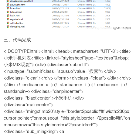
三、代码完成
<!DOCTYPEhtml><html><head><metacharset=”UTF-8″><title>
小米手机列表</title><linkrel=”stylesheet”type=”text/css”&nbsp;
小米MIX现货”></div><divclass=”submitfl”>
<inputtype=”submit”class=”sousuo”value=”搜素”/></div>
<divclass=”clear”></div></form><divclass=”clear”></div></div>
</div><!–endbanner_x–><!–startbanner_i–><!–endbanner–><!–
startdanpin–><divclass=”danpincenter”>
<divclass=”biaoticenter”>小米手机</div>
<divclass=”maincenter”>
<divclass=”mingxflmb20″style=”border:2pxsolid#fff;width:230px;
cursor:pointer;”onmouseout=”this.style.border=\’2pxsolid#fff\'”on
mousemove=”this.style.border=\’2pxsolidred\'”>
<divclass=”sub_mingxing”><a