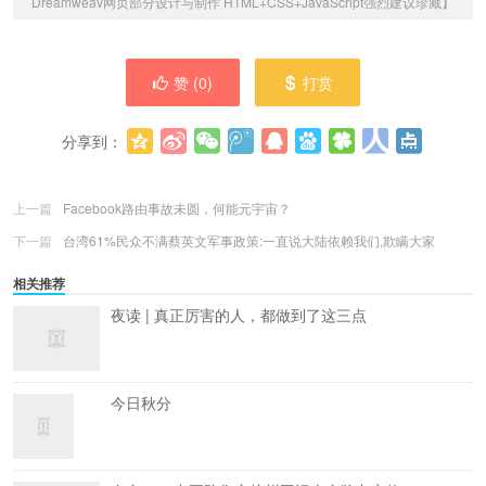
Dreamweav网页部分设计与制作 HTML+CSS+JavaScript强烈建议珍藏】
赞 (
0
)
打赏
分享到：
更多
(
0
)
上一篇
Facebook路由事故未圆，何能元宇宙？
下一篇
台湾61%民众不满蔡英文军事政策:一直说大陆依赖我们,欺瞒大家
相关推荐
夜读 | 真正厉害的人，都做到了这三点
今日秋分