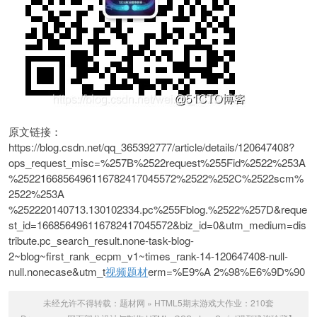
原文链接：
https://blog.csdn.net/qq_365392777/article/details/120647408?
ops_request_misc=%257B%2522request%255Fid%2522%253A
%2522166856496116782417045572%2522%252C%2522scm%
2522%253A
%252220140713.130102334.pc%255Fblog.%2522%257D&reque
st_id=166856496116782417045572&biz_id=0&utm_medium=dis
tribute.pc_search_result.none-task-blog-
2~blog~first_rank_ecpm_v1~times_rank-14-120647408-null-
null.nonecase&utm_t
视频题材
erm=%E9%A 2%98%E6%9D%90
未经允许不得转载：
题材网
»
HTML5期末游戏大作业：210套