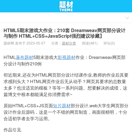
HTML5期末游戏大作业：210套 Dreamweav网页部分设计
与制作 HTML+CSS+JavaScript强烈建议珍藏】
题材网 发布于 2023-05-07
分类：
题材分类
阅读(481)
评论(0)
HTML
瀑布题材
5期末游戏大
影视题材
作业：Dreamweav网页部
分设计与制作210例
邻近期末,还在为HTML网页部分设计结课作业,教师的作业后其要
求感到头大？HTML网页作业后无从动手？网页其要求的总数量
太多？也没适宜的模板？等等一系列问题。想要解决的成绩，这
篇博文中根本都能满足你消费需求~
原始HTML+CSS+JS页面
短片题材
部分设计,web大学生网页部分
设计作业后源码，这是一个不错的网页制造，画面很精明，十分
合适初学者去学习运用。
作品引见