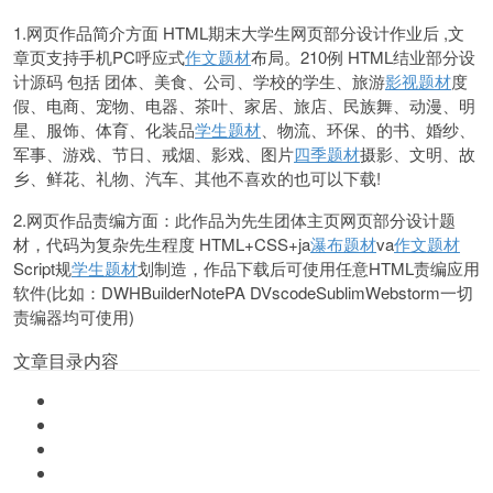
1.网页作品简介方面 HTML期末大学生网页部分设计作业后 ,文
章页支持手机PC呼应式
作文题材
布局。210例 HTML结业部分设
计源码 包括 团体、美食、公司、学校的学生、旅游
影视题材
度
假、电商、宠物、电器、茶叶、家居、旅店、民族舞、动漫、明
星、服饰、体育、化装品
学生题材
、物流、环保、的书、婚纱、
军事、游戏、节日、戒烟、影戏、图片
四季题材
摄影、文明、故
乡、鲜花、礼物、汽车、其他不喜欢的也可以下载!
2.网页作品责编方面：此作品为先生团体主页网页部分设计题
材，代码为复杂先生程度 HTML+CSS+ja
瀑布题材
va
作文题材
Script规
学生题材
划制造，作品下载后可使用任意HTML责编应用
软件(比如：DWHBuilderNotePA DVscodeSublimWebstorm一切
责编器均可使用)
文章目录内容