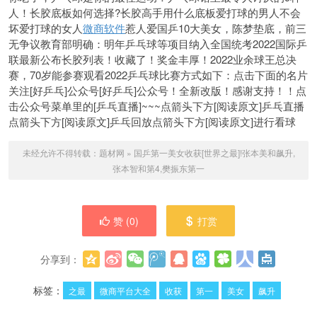
人！长胶底板如何选择?长胶高手用什么底板爱打球的男人不会
坏爱打球的女人
微商软件
惹人爱国乒10大美女，陈梦垫底，前三
无争议教育部明确：明年乒乓球等项目纳入全国统考2022国际乒
联最新公布长胶列表！收藏了！奖金丰厚！2022业余球王总决
赛，70岁能参赛观看2022乒乓球比赛方式如下：点击下面的名片
关注[好乒乓]公众号[好乒乓]公众号！全新改版！感谢支持！！点
击公众号菜单里的[乒乓直播]~~~点箭头下方[阅读原文]乒乓直播
点箭头下方[阅读原文]乒乓回放点箭头下方[阅读原文]进行看球
未经允许不得转载：
题材网
»
国乒第一美女收获[世界之最]!张本美和飙升,
张本智和第4,樊振东第一
赞 (
0
)
打赏
分享到：
更多
(
0
)
标签：
之最
微商平台大全
收获
第一
美女
飙升