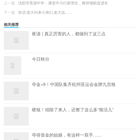
上一篇
沈阳市育源中学：课堂中力行新理念，教研领航促进长
下一篇
笑话:老大叫来小弟们,老大说……
相关推荐
夜读 | 真正厉害的人，都做到了这三点
今日秋分
夺金×9！中国队集齐杭州亚运会金牌九宫格
硬核！咱除了来人，还整了这么多“狠活儿”
夺得首金的姑娘，有这样一双手……