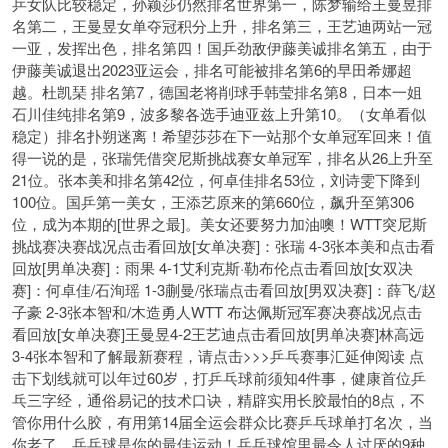
乒女队比较稳定，孙颖莎仍然排名世界第一，陈梦输给王曼昱排
名第二，王曼昱女单夺冠积分上升，排名第三，王艺迪两站一冠
一亚，发挥出色，排名第四！国乒劲敌伊藤美诚排名第五，由于
伊藤美诚退出2023亚运会，排名可能被排名第6的早田希娜超
越。杜凯琹 排名第7，德国老将削球手韩莹排名第8，日本一姐
石川佳纯排名第9，波多黎各选手迪亚兹上升第10。（女单看似
稳定）排名扑朔迷离！希望莎莎在下一站那个女单冠军回来！值
得一说的是，张瑞凭借突尼斯挑战赛女单冠军，排名从26上升至
21位。张本美和排名第42位，何卓佳排名53位，刘诗雯下降到
100位。国乒第一美女，王添艺原来的第660位，飙升至第306
位，成为本期的[世界之最]。美女还要努力加油噢！WTT突尼斯
挑战赛决赛战况点击看回放[女单决赛]：张瑞 4-3张本美和点击看
回放[男单决赛]：雨果 4-1艾利克斯·勒布伦点击看回放[女双决
赛]：何卓佳/石洵瑶 1-3蒯曼/张瑞点击看回放[男双决赛]：薛飞/赵
子豪 2-3张本智和/木造勇人WTT 布达佩斯冠军赛决赛战况点击
看回放[女单决赛]王曼昱4-2王艺迪点击看回放[男单决赛]林高远
3-4张本智和了解最新赛程，请点击>>>乒乓赛事汇延伸阅读 点
击下划线就可以年过60岁，打乒乓球前须知4件事，健康首位乒
乓三字经，通俗易记的技术口诀，精辟实用长胶最怕的8点，不
管你用什么胶，有用第14届全运会群众比赛乒乓球单打名次，当
你老了，乒乓球是你的最佳运动！乒乓球馆里最令人讨厌的9种