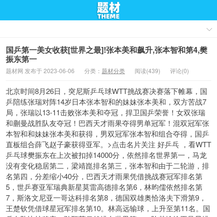
国乒第一美女收获[世界之最]!张本美和飙升,张本智和第4,樊
振东第一
题材网 发布于 2023-06-06
分类：
题材分类
阅读(439)
评论(0)
北京时间8月26日，突尼斯乒乓球WTT挑战赛决赛落下帷幕，国
乒陪练张瑞对阵14岁日本张本智和的妹妹张本美和，双方苦战7
局，张瑞以13-11击败张本美和夺冠，捍卫国乒荣誉！女双张瑞
和蒯曼战胜队友夺冠！巴西天才雨果夺得男单冠军！混双冠军张
本智和和妹妹张本美和获得，男双冠军张本智和组合夺得，国乒
直板组合薛飞赵子豪获得亚军。>点击名片关注 好乒乓 ，看WTT
乒乓球樊振东在上次被扣掉14000分，依然排名世界第一，马龙
没有变化稳居第二，梁靖崑排名第三，张本智和由于二轮游，排
名第四，分差缩小40分，巴西天才雨果凭借挑战赛冠军排名第
5，世乒赛亚军瑞典新星莫雷高德排名第6，林昀儒依然排名第
7，斯洛文尼亚一哥达科排名第8，德国双雄奥恰洛夫下滑第9，
王楚钦凭借球星冠军排名第10。林高远输球，上升至第11名。国