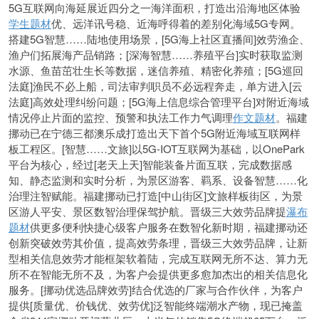
5G互联网向海延展近四分之一海洋面积，打造出沿海地区体验
学生题材
优、远洋讯号稳、近海呼得着的差别化海域5G专网。
搭建5G智慧……陆地使用场景，[5G海上社区直播间]效劳渔企、
渔户们拓展海产品销路；[深海智慧……养殖平台]实时获取监测
水源、鱼苗茁壮生长等数据，迷信养殖、精密化养殖；[5G巡回
法庭]渔民不必上船，司法审判职员不必远程奔走，单方进入[云
法庭]高效处理纠纷问题；[5G海上信息综合管理平台]对附近海域
情况停止片面的监控、预警和执法工作力气调理
作文题材
。福建
挪动已在宁德三都澳乐成打造出天下首个5G附近海域互联网样
板工程区。[智慧……文旅]以5G-IOT互联网为基础，以OnePark
平台为核心，经过[老天上天]智能装备片面互联，完成数据感
知、静态监测和实时分析，为景区游客、羁系、设备智慧……化
治理注智赋能。福建挪动已打造[中山街区]文旅样板街区，为景
区游人平安、景区数智治理保驾护航。晋级三大效劳品牌提
瀑布
题材
供更多便利快捷心级客户服务在数智化新时期，福建挪动还
创新突破效劳其价值，提高效劳条理，晋级三大效劳品牌，让新
型相关信息效劳才能框架软着陆，完成互联网无所不达、算力无
所不在智能无所不及，为客户会提供更多愈加杰出的相关信息化
服务。[挪动优选品牌效劳]结合优选的厂家与合作伙伴，为客户
提供[质量优、价钱优、效劳优]泛智能终端潮水产物，现已掩盖