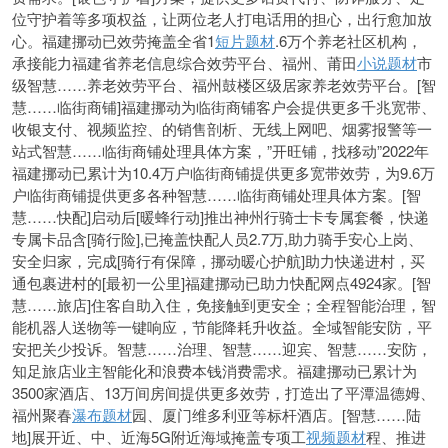
位守护着等多项权益，让两位老人打电话用的担心，出行愈加放
心。福建挪动已效劳掩盖全省1
短片题材
.6万个养老社区机构，
承接能力福建省养老信息综合效劳平台、福州、莆田
小说题材
市
级智慧……养老效劳平台、福州鼓楼区级居家养老效劳平台。[智
慧……临街商铺]福建挪动为临街商铺客户会提供更多千兆宽带、
收银支付、视频监控、的销售剖析、无线上网吧、烟雾报警等一
站式智慧……临街商铺处理具体方案，”开旺铺，找移动”2022年
福建挪动已累计为10.4万户临街商铺提供更多宽带效劳，为9.6万
户临街商铺提供更多各种智慧……临街商铺处理具体方案。[智
慧……快配]启动后[暖蜂行动]推出神州行骑士卡专属套餐，快递
专属卡品含[骑行险],已掩盖快配人员2.7万,助力骑手安心上岗、
安全归家，完成[骑行有保障，挪动暖心护航]助力快递进村，买
通包裹进村的[最初一公里]福建挪动已助力快配网点4924家。[智
慧……旅店]住客自助入住，免接触到更安全；全程智能治理，智
能机器人送物等一键响应，节能降耗升收益。全域智能安防，平
安把关少投诉。智慧……治理、智慧……迎宾、智慧……安防，
知足旅店业主智能化和浪费本钱消费需求。福建挪动已累计为
3500家酒店、13万间房间提供更多效劳，打造出了平潭温德姆、
福州聚春
瀑布题材
园、厦门维多利亚等标杆酒店。[智慧……陆
地]展开近、中、近海5G附近海域掩盖专项工
视频题材
程、推进