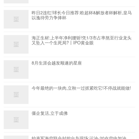
昨日2连红!球长今日推荐:欧超杯&解放者杯解析,皇马
以逸待劳力争捧杯
海正生材:上半年净利腰斩!凭1/3市占率熬至行业龙头
又坠入一个生死局?丨IPO黄金眼
8月生涯会越发顺遂的星座
今年最绝的一块肉,立秋一过抓紧吃它!不停战就能做!
僵企复活,立于成佛
约束军海空联合封控台岛现场:运油-20在空中加油,