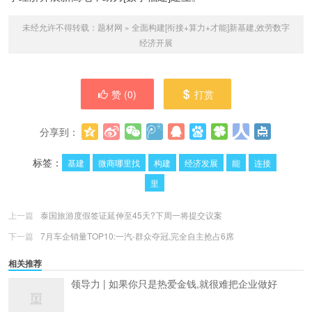
未经允许不得转载：
题材网
»
全面构建[衔接+算力+才能]新基建,效劳数字
经济开展
赞 (
0
)
打赏
分享到：
更多
(
0
)
标签：
基建
微商哪里找
构建
经济发展
能
连接
里
上一篇
泰国旅游度假签证延伸至45天?下周一将提交议案
下一篇
7月车企销量TOP10:一汽-群众夺冠,完全自主抢占6席
相关推荐
领导力 | 如果你只是热爱金钱,就很难把企业做好