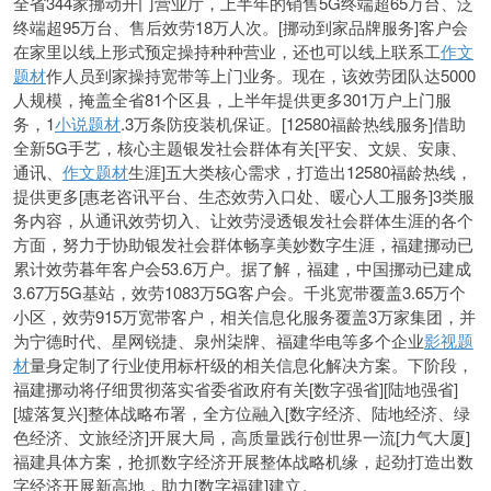
全省344家挪动开门营业厅，上半年的销售5G终端超65万台、泛
终端超95万台、售后效劳18万人次。[挪动到家品牌服务]客户会
在家里以线上形式预定操持种种营业，还也可以线上联系工
作文
题材
作人员到家操持宽带等上门业务。现在，该效劳团队达5000
人规模，掩盖全省81个区县，上半年提供更多301万户上门服
务，1
小说题材
.3万条防疫装机保证。[12580福龄热线服务]借助
全新5G手艺，核心主题银发社会群体有关[平安、文娱、安康、
通讯、
作文题材
生涯]五大类核心需求，打造出12580福龄热线，
提供更多[惠老咨讯平台、生态效劳入口处、暖心人工服务]3类服
务内容，从通讯效劳切入、让效劳浸透银发社会群体生涯的各个
方面，努力于协助银发社会群体畅享美妙数字生涯，福建挪动已
累计效劳暮年客户会53.6万户。据了解，福建，中国挪动已建成
3.67万5G基站，效劳1083万5G客户会。千兆宽带覆盖3.65万个
小区，效劳915万宽带客户，相关信息化服务覆盖3万家集团，并
为宁德时代、星网锐捷、泉州柒牌、福建华电等多个企业
影视题
材
量身定制了行业使用标杆级的相关信息化解决方案。下阶段，
福建挪动将仔细贯彻落实省委省政府有关[数字强省][陆地强省]
[墟落复兴]整体战略布署，全方位融入[数字经济、陆地经济、绿
色经济、文旅经济]开展大局，高质量践行创世界一流[力气大厦]
福建具体方案，抢抓数字经济开展整体战略机缘，起劲打造出数
字经济开展新高地，助力[数字福建]建立。