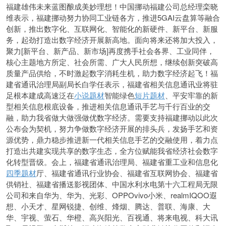
福建雄伟未来蓝图酿成美妙理想！中国挪动福建公司总经理栾晓
维表示，福建挪动努力协同工业链各方，推进5GAI云盘算等融合
创新，推出数字化、互联网化、智能化的新硬件、新平台、新服
务，起劲打造出数字经济开展新高地。面向将来还将加大投入，
聚力[新平台、新产品、新市场]再度携手社会各界、工业同伴，
核心主题地方所定、社会所需、广大人民所想，继续创新突破高
质量产品供给，不时激起数字消耗生机，助力数字经济起飞！福
建省通讯治理局副局长白学任表示，福建省相关信息通讯业将驻
足根本建成高速泛在
小说题材
智能绿色
短片题材
、平安牢靠的新
型相关信息根底设备，推进相关信息通讯手艺与千行百业的交
融，助力我省做大做强做优数字经济。需要支持福建挪动以此次
公布会为契机，努力争做数字经济开展的排头兵，发扬手艺和资
源优势，鼎力稳步推进新一代相关信息手艺的交融使用，着力点
打造出共建实现共享的数字生态，全方位赋能我省经济社会数字
化转型晋级。会上，福建省通讯治理局、福建省重工业和信息化
四季题材
厅、福建省通讯行业协会、福建省互联网协会、福建省
供销社、福建省播送影视团体、中国水利水电第十六工程局无限
公司和来自华为、华为、光彩、OPPOvivo小米、realmIQOO遐
想、小天才、星网锐捷、创维、烽烟、腾达、普联、海康、大
华、宇视、萤石、华橙、高兴阳光、百视通、将来电视、科大讯