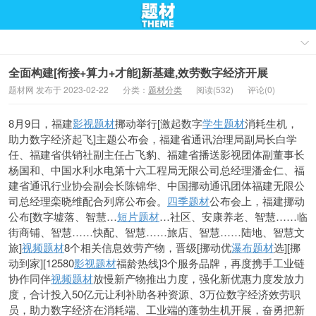
全面构建[衔接+算力+才能]新基建,效劳数字经济开展
题材网 发布于 2023-02-22
分类：
题材分类
阅读(532)
评论(0)
8月9日，福建
影视题材
挪动举行[激起数字
学生题材
消耗生机，
助力数字经济起飞]主题公布会，福建省通讯治理局副局长白学
任、福建省供销社副主任占飞豹、福建省播送影视团体副董事长
杨国和、中国水利水电第十六工程局无限公司总经理潘金仁、福
建省通讯行业协会副会长陈锦华、中国挪动通讯团体福建无限公
司总经理栾晓维配合列席公布会。
四季题材
公布会上，福建挪动
公布[数字墟落、智慧…
短片题材
…社区、安康养老、智慧……临
街商铺、智慧……快配、智慧……旅店、智慧……陆地、智
慧文
旅]
视频题材
8个相关信息效劳产物，晋级[挪动优
瀑布题材
选][挪
动到家][12580
影视题材
福龄热线]3个服务品牌，再度携手工业链
协作同伴
视频题材
放慢新产物推出力度，强化新优惠力度发放力
度，合计投入50亿元让利补助各种资源、3万位数字经济效劳职
员，助力数字经济在消耗端、工业端的蓬勃生机开展，奋勇把新