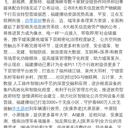
飞、易视腾、麦斯特、福建海峡等数十家财业链协作同伴和旧事
媒体配合到场见证了公布运动。公布8大相关信息效劳产物赋能
千行百业转型晋级据悉，福建挪动资源优势高速、平安、泛在互
联网衔接，
四季题材
整合云、边、端等多条理算力资源，全面构
建起了新型相关信息效劳系统，8大相关信息效劳产物的公布，
将推进算力成为像水、电一样‘一点接入、即取即用’社会级服
务。[数字墟落]聚焦墟落下层精密化治理程度缺乏、公共空间效
劳触点不不断完善等环节，提供更多村务治理、安全墟落、智
慧……党建、智能防疫、旅游度假大数据、互联网+医养/和教育
等场景化功能模块，提高墟落管理数字化程度，助力墟落复兴。
停止现在，福建挪动已累计为全省约1.1万个行政村提供更多了
下层管理平台效劳，打造出了福州雄江镇、泉州大羽村、宁德雷
东村等标杆乡村。[智慧……社区]经过5G与物联网、云计算、大
数据 人工操作智能(AI手艺的深度交融和应用，进步根底设备的
集约高效化和智能化程度，有利于社区管理古代化，推进效劳型
政府转型 放慢调和社会建立，助力社区智能化公共空间设备片面
晋级。福建挪动已打造3300+个无疫小区，守护着660万人次无
接触
学生题材
到车辆通行效劳。[安康养老]大屏居家、中屏陪
伴、小屏随身，提供更多暮年大学、AI健身、近程问诊、安康监
测、慢病治理等各项服务，知足两位老人[医养乐学]全方位的消
费需求。[银色守护着]方案，提供更多话费代付、防诈服务、定