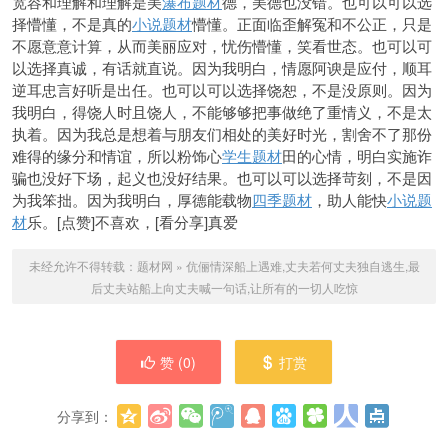
宽容和理解和理解是美
瀑布题材
德，美德也没错。也可以可以选
择懵懂，不是真的
小说题材
懵懂。正面临歪解冤和不公正，只是
不愿意意计算，从而美丽应对，忧伤懵懂，笑看世态。也可以可
以选择真诚，有话就直说。因为我明白，情愿阿谀是应付，顺耳
逆耳忠言好听是出任。也可以可以选择饶恕，
不是没原则。因为
我明白，得饶人时且饶人，不能够够把事做绝了重情义，不是太
执着。因为我总是想着与朋友们相处的美好时光，割舍不了那份
难得的缘分和情谊，所以粉饰心
学生题材
田的心情，明白实施诈
骗也没好下场，起义也没好结果。也可以可以选择苛刻，不是因
为我笨拙。因为我明白，厚德能载物
四季题材
，助人能快
小说题
材
乐。[点赞]不喜欢，[看分享]真爱
未经允许不得转载：
题材网
»
伉俪情深船上遇难,丈夫若何丈夫独自逃生,最
后丈夫站船上向丈夫喊一句话,让所有的一切人吃惊
赞 (
0
)
打赏
分享到：
更多
(
0
)