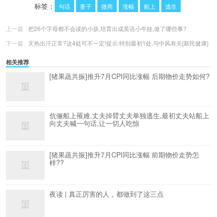
标签：
句话
妻子
微商
涨幅
船上
逃生
上一篇
把26个字母都不会读的小孩,培育出成英语小牛娃,做了哪些事?
下一篇
天热出汗正常?这4处可不一定!提示:特别最初1处,与中风有关[新民健康]
相关推荐
[猪果蔬共振]推升7月CPI同比涨幅 后期物价走势如何?​
伉俪船上罹难,丈夫掉臂丈夫单独逃生,最初丈夫站船上
向丈夫喊一句话,让一切人吃惊
[猪果蔬共振]推升7月CPI同比涨幅 前期物价走势怎
样??
夜读 | 真正厉害的人，都做到了这三点