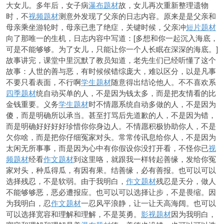
大女儿。多年后，女子病
瀑布题材
故，女儿再次重新整理遗物
时，不
视频题材
测意外发现了父亲的日志内容。原来是是父亲和
母亲乘坐游轮时，母亲已患了绝症，关键时候，父亲冲
短片题材
向了那唯一的生机，日志内容中写道：[多想和你一起沉入海底，
可是不能够够。为了女儿，只能让你一个人长眠在深深的海底。]
故事讲完，课堂中里沉默了教员知道，老先生们已经听懂了这个
故事：人世的善与恶，有时候候错综庞大，难以区分，以是凡事
不要只看表面，不行啊
学生题材
随意得出结论他人。不不喜欢系
四季题材
统自动买单的人，不是因为
钱太多，而是把友情看的比
金钱重要。义务
学生题材
时不情愿系统自动多做的人，不是因为
傻，而是明确所以承当。甚至打骂后先道歉的人，不是因为错，
而是明确好好好好珍惜你你身边人。不情愿积极协助你人，不是
欠你啥，而是把你仔细冤家对头。常常传讯息给你人，不是因为
太闲无所事事，而是因为心中有你假设你没打开看，不怪你已
视
频题材
经看
作文题材
到这里咯，就跟我一样转起善缘，发给你冤
家对头，种瓜得瓜，有因有果。结善缘，必有善报。也可以可以
选择残忍，不是软弱。由
于我明白，
作文题材
残忍是天分，做人
不能够够恶，恶必遭报应。也可以可以选择让步，不是畏缩。因
为我明白，忍
作文题材
一忍风平浪静，让一让天高海阔。也可以
可以选择宽容和理解和理解，不是英勇。
影视题材
因为我明白，