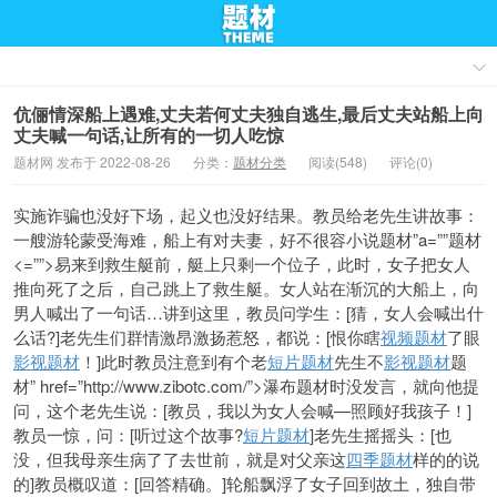
伉俪情深船上遇难,丈夫若何丈夫独自逃生,最后丈夫站船上向
丈夫喊一句话,让所有的一切人吃惊
题材网 发布于 2022-08-26
分类：
题材分类
阅读(548)
评论(0)
实施诈骗也没好下场，起义也没好结果。教员给老先生讲故事：
一艘游轮蒙受海难，船上有对夫妻，好不很容
小说题材”a=””题材
<=””>易来到救生艇前，艇上只剩一个位子，此时，女子把女人
推向死了之后，自己跳上了救生艇。女人站在渐沉的大船上，向
男人喊出了一句话…讲到这里，教员问学生：[猜，女人会喊出什
么话?]老先生们群情激昂激扬惹怒，都说：[恨你瞎
视频题材
了眼
影视题材
！]此时教员注意到有个老
短片题材
先生不
影视题材
题
材” href=”http://www.zibotc.com/”>瀑布题材时没发言，就向他提
问，这个老先生说：[教员，我以为女人会喊—照顾好我孩子！]
教员一惊，问：[听过这个故事?
短片题材
]老先生摇摇头：[也
没，但我
母亲生病了了去世前，就是对
父亲这
四季题材
样的的说
的]教员概叹道：[回答精确。]轮船飘浮了女子回到故土，独自
带