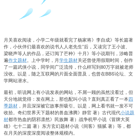
月关喜欢阅读，小学二年级就看完了杨家将》李自成》等长篇著
作，小伙伴们最喜欢的说书人人老先生”后，又读完了王小波、
梁晓声等人的作品，还订阅了芒种》十月》等小说期刊，涉略普
遍
作文题材
。上中学时，月
学生题材
关还曾使用假期时间，创作
了一篇武侠小说，同学间广泛流传，什么样写到80万字就被老师
没收。以是，随之互联网的片面全面普及，也曾在BBS论坛、文
学网站潜水。
最初，听说网上有小说发表的网站，不屑一顾的虽然没看过，但
天分地就觉得：发在网上，那也配叫小说？直到真正看了一本
四
季题材
，并且深深被它故事所吸引。以是，网上看书就一发不可
收拾。奇幻世界天下题材的兽血沸腾》静官 著）古代现代
小说题
材
都市热血的阴邪凛然》民族舞 著）战争机甲小说《冒牌大英
雄》七十二篇 著）东方玄幻题材小说《间客》猫腻 著）等，都
在月关的深度深度阅读整体规模内。