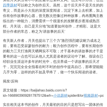
四季题材
可以称之为创作后天。虽然，这个后天并不是天生的的
寄义，而是从小大批的深度深度阅读，沉淀下来上去积累，加上
你有创作故事的心愿，曾无数次想像过种种故事，冉冉熏陶主教
练出的一种能力，消费需求一个很漫长的发酵逐步逐渐成熟历
程。月关说，自己是天分地”知道要如何创作，才精彩。这是大
部分作者的常态，称之为‘讲故事的后天’
有关新人作者，月关也
提出了三个力”激烈强烈建议
耐力成名之
前，要有忍受寂寥创作的耐力；
毅力创作历程中，要有长期创作
的毅力三天打渔两天晒网实不可取；
才干基本的讲故事的才干是
要有的这一点也可以从他人尤其是读者的议论中了解。假设在已
经职业生涯这许多年的时光中，也没养成一个讲故事的后天才
干，完完完全全全指着在时不时的创作中提高自己，那希望能能
几乎为零，这样的的不如及早终了，做一个快乐阅读的读者。
揭发/反响
原文链接：https://baijiahao.baidu.com/s?
id=1668903909281787512&wfr=
小说题材
spider&for
视频题材
=pc
实在相关这本书的创作，月关最初的目的只是想写出一
团体的传