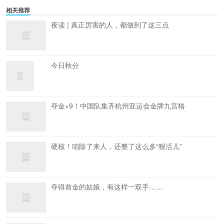
相关推荐
夜读 | 真正厉害的人，都做到了这三点
今日秋分
夺金×9！中国队集齐杭州亚运会金牌九宫格
硬核！咱除了来人，还整了这么多“狠活儿”
夺得首金的姑娘，有这样一双手……