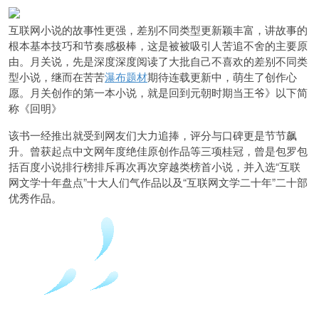
互联网小说的故事性更强，差别不同类型更新颖丰富，讲故事的
根本基本技巧和节奏感极棒，这是被被吸引人苦追不舍的主要原
由。月关说，先是深度深度阅读了大批自己不喜欢的差别不同类
型小说，继而在苦苦
瀑布题材
期待连载更新中，萌生了创作心
愿。
月关创作的
第一本小说，就是回到元朝时期当王爷》以下简
称《回明》
该书一经推出就受到网友们大力追捧，评分与口碑更是节节飙
升。曾获起点中文网年度绝佳原创作品等三项桂冠，曾是包罗包
括百度小说排行榜排斥再次再次穿越类榜首小说，并入选“互联
网文学十年盘点”十大人们气作品以及“互联网文学二十年”二十部
优秀作品。