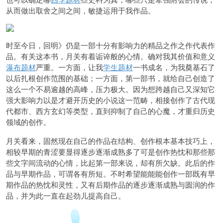
从而做出取舍之间之间，敏捷运用于我作品。
时至今日，回明》仍是一部十分有影响力的精品之作之作代表作
品。有关这本书，月关有着诟谇般的心情。确对我其价值和意义
瀑布题材
严重。一方面，让我
学生题材
一书成名，为我奠基石了
以后扎根创作范围的基础；一方面，第一部书，就给自己创造了
这么一个不易逾越的高峰，压力极大。因为
想跨越自己又深知它
强大影响力以是才避开历史的小说这一
范畴，相接创作了古代现
代都市、西方玄幻等类型，直到抑制了自己的心魔，才重归历史
领域的创作。
月关看来，固然现在自己的作品在结构、创作根本基本技巧上，
相较早期的青涩要显得逐步逐渐成熟多了可是创作热忱和那些那
些文字间流动的心情，比起第一部来说，却有所欠缺。此后的作
品与早期作品，可谓各有所短。不时希望能能能创作一部既有早
期作品的热忱和灵性，又有后期作品的逐步逐渐成熟与圆润的作
品，并为此一直在起劲儿提高自己。