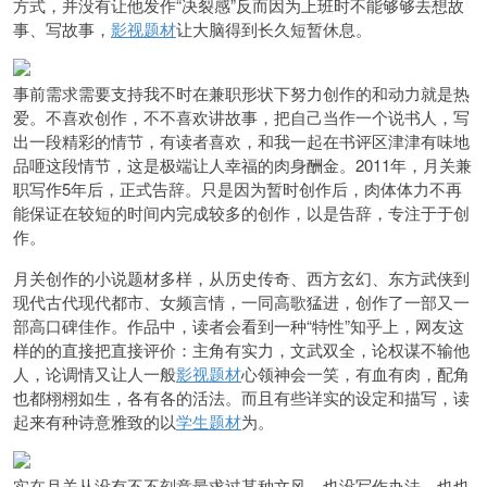
方式，并没有让他发作“决裂感”反而因为上班时不能够够去想故
事、写故事，
影视题材
让大脑得到长久短暂休息。
事前需求需要支持我不时在兼职形状下努力创作的和动力就是热
爱。不喜欢创作，不不喜欢讲故事，把自己当作一个说书人，写
出一段精彩的情节，有读者喜欢，和我一起在书评区津津有味地
品咂这段情节，这是极端让人幸福的肉身酬金。2011年，月关兼
职写作5年后，正式告辞。只是因为暂时创作后，肉体体力不再
能保证在较短的时间内完成较多的创作，以是告辞，专注于于创
作。
月关创作的小说题材多样，从历史传奇、西方玄幻、东方武侠到
现代古代现代都市、女频言情，一同高歌猛进，创作了一部又一
部高口碑佳作。作品中，读者会看到一种“特性”知乎上，网友这
样的的直接把直接评价：主角有实力，文武双全，论权谋不输他
人，论调情又让人一般
影视题材
心领神会一笑，有血有肉，配角
也都栩栩如生，各有各的活法。而且有些详实的设定和描写，读
起来有种诗意雅致的以
学生题材
为。
实在月关从没有不不刻意最求过某种文风。也没写作办法，也也