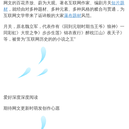
网文的百花齐放、蔚为大观。著名互联网作家、编剧月关
短片题
材
，就经由对多种题材、多种元素、多种风格的糅合与贯通，为
互联网文学带来了诟谇般的大家
瀑布题材
风范。
月关，原名魏立军，代表作有《回到元朝时期当王爷》狼神》一
同彩虹》大世之争》步步生莲》锦衣夜行》醉枕江山》夜天子》
等，被誉为“互联网历史的的小说之王”
爱好深度深度阅读
期待网文更新时萌发创作心愿