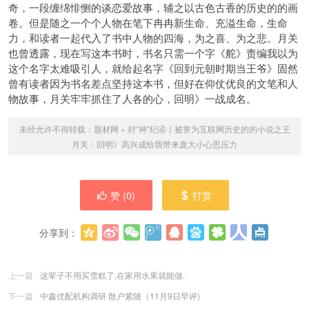
奇，一段缠绵悱恻的谈恋爱故事，
辅之以古色古香的历史的的画
卷。但是随之一个个人物在笔下冉冉新生命、充溢生命，生命
力，和读者一起代入了书中人物的四海，为之喜、为之悲。月关
也曾透露，现在写这本书时，书名只需一个字《舵》责编我以为
这个名字太难吸引人，就给起
名字《回到元朝时期当王爷》固然
曾有读者因为书名差点坚持这本书，但好在仰仗优良的文笔和人
物故事，月关牢牢抓住了人各的心，回明》一战成名。
未经允许不得转载：
题材网
»
封“神”纪④丨被誉为互联网历史的的小说之王
月关：回明》高兴成给我带来庞大小心思压力
赞 (
0
)
打赏
分享到：
更多
(
0
)
上一篇
这辈子不用买雪糕了,在家用水果就能做.
下一篇
中鑫优配机构调研 散户紧随（11月9日早评)