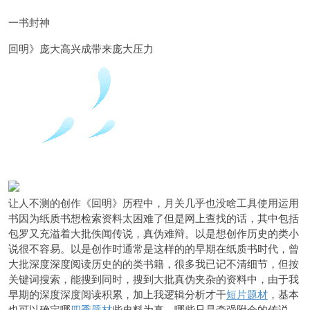
一书封神
回明》庞大高兴成带来庞大压力
让人不测的
创作《回明》历程中，月关几乎也没啥工具使用运用
书因为纸质书想检索资料太困难了但是网上查找的话，其中包括
包罗又充溢着大批佚闻传说，真伪难辩。以是想创作历史的类小
说很不容易。以是创作时通常是这样的的早期在纸质书时代，曾
大批深度深度阅读历史的的类书籍，很多我已记不清细节，但按
关键词搜索，能搜到同时，搜到大批真伪夹杂的资料中，由于我
早期的深度深度阅读积累，加上我逻辑分析才干
短片题材
，基本
也可以确定哪
四季题材
些史料为真，哪些只是牵
强附会的传说，