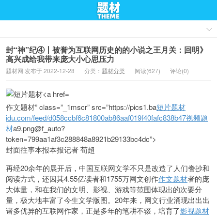
封“神”纪④丨被誉为互联网历史的的小说之王月关：回明》
高兴成给我带来庞大小心思压力
题材网 发布于 2022-12-28
分类：
题材分类
阅读(627)
评论(0)
作文题材” class=”_1mscr” src=”https://pics1.ba
短片题材
idu.com/feed/d058ccbf6c81800ab86aaf019f40fafc838b47
视频题
材
a9.png@f_auto?
token=799aa1af3c288848a8921b29133bc4dc”>
封面往事本报本报记者 荀超
再经20余年的展开后，中国互联网文学不只是改造了人们誊抄和
阅读方式，还因其4.55亿读者和1755万网文创作
作文题材
者的庞
大体量，和在我们的文明、影视、游戏等范围体现出的次要分
量，极大地丰富了今生文学版图。20年来，网文行业涌现出出出
诸多优异的互联网作家，正是多年的笔耕不辍，培育了
影视题材