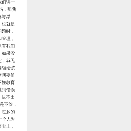
我们讲一
妈，那我
虑与浮
。也就是
问题时，
和管理，
只有我们
。如果没
淀，就无
要留给孩
空间要留
不懂教育
跳到错误
，拔不出
是不管，
。过多的
一个人对
事实上，