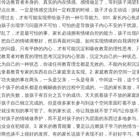
者传达教育者本身的、真实的内在情感。感情做足了，等到孩子渴望
理点出来。一定是情感交流到一定程度的时候，孩子才会主动说：[妈
道理过去，才有可能实现带给孩子的一种引导能力。031. 家长内心焦
怕孩子出现学习问题并不可怕，可怕的是导致孩子内心不安的干扰源
撑乱了，才是最可怕的事。家长必须拥有情绪自控的能力，孩子出现
，把自己的情绪调整好，然后再面对问题。如何实现情绪的自我调控
次的问题。只有平静的内心，才有可能沉淀和吸收教育的理性思考。
把教育者对教育的理性思考沉淀到内心里面，沉淀为自己的一种状态
化为自己的一种状态，你读任何教育理念都是无效的。不能内化和沉
拿着教育专家的东西在自己家庭里去实现。2. 家庭教育的空间一定
下功夫做的事在两头，一头是父亲，一头是母亲，中间这一段，这个
每个孩子的成长都是在蜿蜒曲折的过程中完成的。一流的家长靠放，
之百的失败，放孩子有百分之五十的成功。天天抓着孩子不放的家庭
要孩子自己独立完成的。但是很多家长参与到这个空间里面盯着不放
管就没有别的事可管了。有的家长说，你让我放就不管了吗?让你放不
要对孩子的情绪做养护，而不是对孩子的行为层面的东西过多地参与
业业在犯错误。3. 家长的教育能量，要足以点燃孩子学习的热情当
智商也谈不上很好的发挥。有的家长说孩子表现不好，不好好学习。