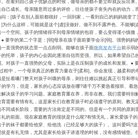
养。在看到自己孩子优缺点的时候，做母亲的都不要立即就反应出来
去自己成长。母亲随意而过多的评价，往往使孩子丧失内在的动力，
纳闷：[孩子在别人面前都很好，一回到家，一看到自己的妈妈就变了
]为什么这样，可能就是这个[虚]没做好。做不到不露声色、不能够[
供一个空间。孩子的情绪得不到母亲情绪的包容，要么变得谨小慎微
● 要学的第二个字是：[弱]母亲在孩子面前要学会示[弱]。强势妈妈
妈一直强势的状态里一点点削弱。能够在孩子面
微商发布平台
前示弱
子的托举，孩子的内心会因此逐渐自信而坚强。所以，如果希望自己
。对孩子一直强势的父母，实际上是在压制孩子的成长和发展。● 
长过程中，一个母亲真正的教育力量在于[柔和]。你会发现，越柔和的
越是扯着嗓门整天对孩子叫嚷的母亲，则往往难以挑起真正引导和带
子的学习，但是，家长的心态应该放在哪?请千万不要急着报班、着
来解决孩子的学习问题。家庭教育重在养，而非在教。我们需要特别
教育需要有情有礼，这是家长们在教育孩子时必须遵守的原则。教无
的不同成长阶段，需要的方法肯定是不同的。但是有一个共同的原则
在礼的前面。现在家庭教育的现状是什么呢?有情无礼，家长爱孩子的
孩子的袜子都要给他穿、给他洗（已经足够大的孩子）。这叫爱吗?这
现状是有礼无情，尤其是家长给孩子讲道理的时候，没有感情铺垫。