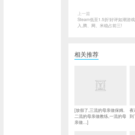
上一篇
Steam低至1.5折!好评如潮
入,腾、网、米稳占前三!
相关推荐
[放假了,三流的母亲做保姆,
夜
二流的母亲做教练,一流的母
到
亲做…]