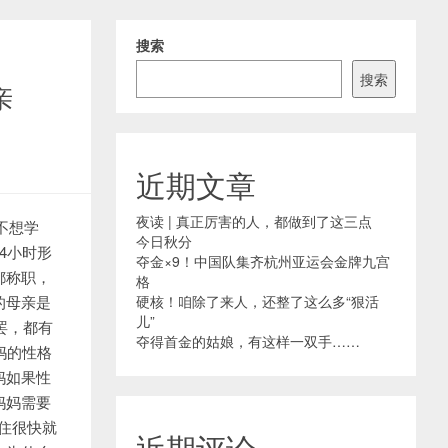
搜索
搜索
亲
近期文章
夜读 | 真正厉害的人，都做到了这三点
不想学
今日秋分
4小时形
夺金×9！中国队集齐杭州亚运会金牌九宫
都称职，
格
的母亲是
硬核！咱除了来人，还整了这么多“狠活
儿”
罢，都有
夺得首金的姑娘，有这样一双手……
妈的性格
妈如果性
妈妈需要
不住很快就
近期评论