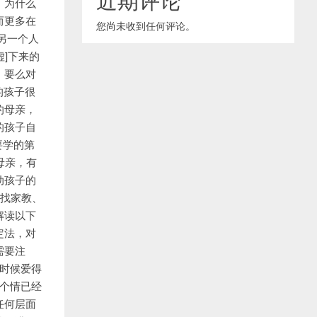
。为什么
而更多在
您尚未收到任何评论。
另一个人
虚]下来的
，要么对
的孩子很
的母亲，
的孩子自
要学的第
母亲，有
动孩子的
急找家教、
解读以下
定法，对
需要注
时候爱得
个情已经
任何层面