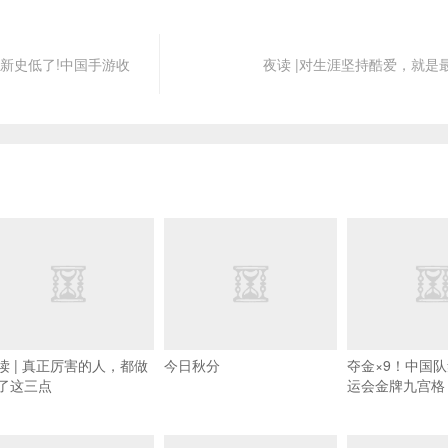
游戏新史低了!中国手游收
夜读 |对生涯坚持酷爱，就是
读 | 真正厉害的人，都做
今日秋分
夺金×9！中国
了这三点
运会金牌九宫格