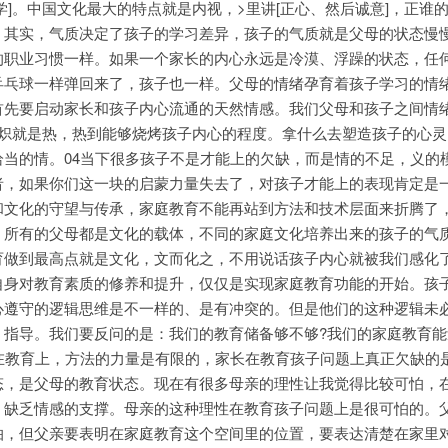
学]。中国文化最大的特点就是内视，>里讲[正心、然后诚意]，正谁的
。其实，气质决定了孩子的学习差异，孩子的气质就是父母的状态慢
的职业习惯一样。如果一个家长的内心永远是冷漠、浮躁的状态，任
乒乓球一样弹回来了，孩子也一样。父母的情绪孕育着孩子学习的情
首先要启动家长和孩子内心流通的天然情感。我们父母和孩子之间情
。炽就是热，热到能够烧烤孩子内心的程度。拿什么去塑造孩子的心
恰当的情。04当下很多孩子不是才能上的欠缺，而是情的不足，义的
者，如果你们这一块的启蒙力量失去了，对孩子才能上的表现肯定是
和文化的守望与传承，家庭教育不能再站到方法和技术层面来折腾了
。所有的父母都是文化的载体，不同的家庭文化培养出来的孩子的气
育做到最高点就是文化，文而化之，不用说话孩子内心就被我们感化
自身对教育素质的修养和提升，仅仅是实现家庭教育功能的开始。孩
心遵守的逻辑思维是不一样的、是有冲突的。但是他们的这种逻辑未
、指导。我们要反问的是：我们的教育储备够不够?我们的家庭教育能
在教育上，方法的力量是有限的，家长在教育孩子问题上真正欠缺的
态，是父母的教育状态。现在有很多母亲的理性让我觉得比较可怕，
，缺乏情感的支撑。母亲的这种理性在教育孩子问题上是很可怕的。
怕，但父亲要表明在家庭教育这个空间里的位置，要表达清楚在家里