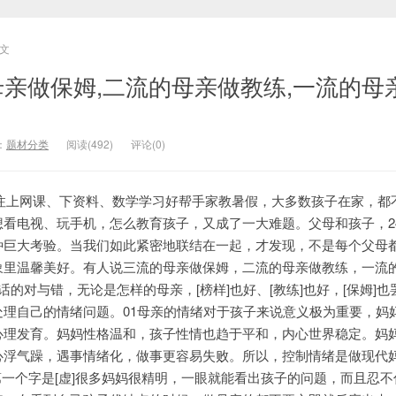
文
母亲做保姆,二流的母亲做教练,一流的母
：
题材分类
阅读(492)
评论(0)
关注上网课、下资料、数学学习好帮手家教暑假，大多数孩子在家，都
想看电视、玩手机，怎么教育孩子，又成了一大难题。父母和孩子，2
种巨大考验。当我们如此紧密地联结在一起，才发现，不是每个父母
象里温馨美好。有人说三流的母亲做保姆，二流的母亲做教练，一流
的对与错，无论是怎样的母亲，[榜样]也好、[教练]也好，[保姆]也
处理自己的情绪问题。01母亲的情绪对于孩子来说意义极为重要，妈
心理发育。妈妈性格温和，孩子性情也趋于平和，内心世界稳定。妈
心浮气躁，遇事情绪化，做事更容易失败。所以，控制情绪是做现代
第一个字是[虚]很多妈妈很精明，一眼就能看出孩子的问题，而且忍