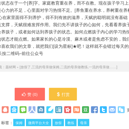
状态在于一个[养]字。家庭教育重在养，而不在教。现在孩子学习
是心力的不足，心里面对学习热情不足。[养鱼重在养水，养树重在养
的心在家里面得不到养护，得不到有效的滋养，天赋的聪明就没有基础
态支撑，天赋很难发挥作用。我们先不讲孩子的心如何，先看看养孩
合养孩子，或者如何达到养孩子的状态。如何点燃孩子内心的学习热
的状态才能点燃。如果家长的心是冷漠、麻木或者是焦虑不安的，我
喜欢我们的文章，就把我们[设为星标]★吧！这样就不会错过每天
长按二维码–前往公众号
载：
题材网
»
[放假了,三流的母亲做保姆,二流的母亲做教练,一流的母亲做……]
赞 (
0
)
打赏
标签：
保姆
微商平台大全
放假
教练
母亲