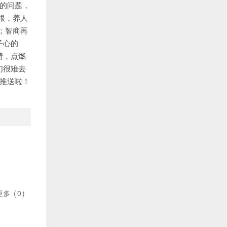
上的问题，
根，养人
；智商再
子心的
情，点燃
们很难去
的推送啦！
更多
(
0
)