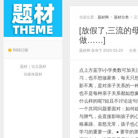
当前位置：
题材网
题材分类
正
>
>
[放假了,三流的
做……]
题材网
RSS订阅
题材网 发布于 2023-03-23
分类
题材
|
论文题材
点上方蓝字i小学奥数可加
自媒体题材
习，也不想做家务，每天只
影不离，是对亲子关系的一
也不是每种亲子关系都如想
什么样的呢?姑且不讨论这句话
一个共同问题要面对：如何
与脾气，会直接影响孩子的
格暴躁、喜怒无常，孩子也
学习的重要一课。● 要学的