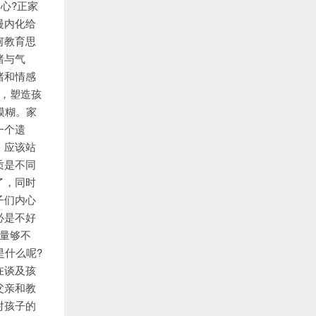
心?正家
慢内化给
何教育思
绪与气
绪和情感
灵，塑造孩
模糊。家
一个遗
，应该站
质是不同
了，同时
子们内心
必是不好
量够不
是什么呢?
在谈及孩
父亲和教
对孩子的