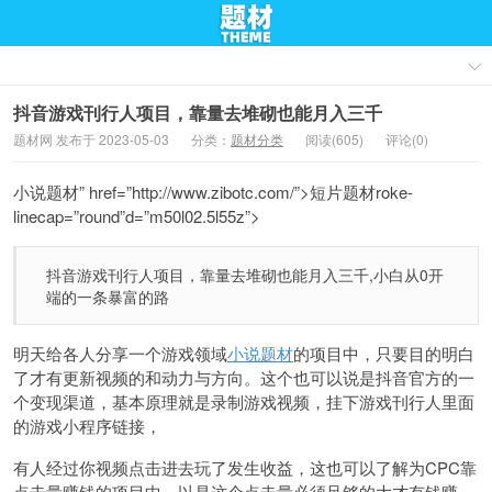
抖音游戏刊行人项目，靠量去堆砌也能月入三千
题材网 发布于 2023-05-03
分类：
题材分类
阅读(605)
评论(0)
小说题材” href=”http://www.zibotc.com/”>短片题材roke-
linecap=”round”d=”m50l02.5l55z”>
抖音游戏刊行人项目，靠量去堆砌也能月入三千,小白从0开
端的一条暴富的路
明天给各人分享一个游戏领域
小说题材
的项目中，只要目的明白
了才有更新视频的和动力与方向。这个也可以说是抖音官方的一
个变现渠道，基本原理就是录制游戏视频，挂下游戏刊行人里面
的游戏小程序链接，
有人经过你视频点击进去玩了发生收益，这也可以了解为CPC靠
点击量赚钱的项目中，以是这个点击量必须足够的大才有钱赚，