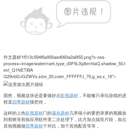
作文题材1f513c594f6a956aed060a2a6f55.png?x-oss-
process=image/watermark,type_d3F5LXplbmhlaQ,shadow_50,t
ext_Q1NETiBA
Q29vbDJGZWVs,size_20,color_FFFFFF,t_70,g_se,x_16″>
固然，视频这块还是要做好点
影视题材
，不能够只录玩游戏的进
程直
四季题材
接把传，
这样的上热
影视题材
门的
瀑布题材
几率很小的要把录屏的视频放
到剪映等剪辑应用软件里二次处理下，比方加点搞笑片段，加点
其他视频做
四季题材
个对比，加个其他配音等等，