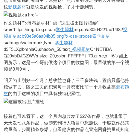
也
影视题材
就是说发的视频抢手了才干赚到钱。
作文题材””>瀑布题材材” alt=”这里拔出图片描绘”
src=”https://img-blog.csdni
学生题材
mg.cn/a30fd4221ab14f82
视
频题材acb93e5a6aa04b35.png?x-oss-proces
四季题材
s=image/watermark,type_
学生题材
d3F5LXplbmhlaQ,shadow_50,text_
视频题材
Q1NETiBA
Q29vbDJGZWVs,size_20,color_FFFFFF,t_70,g_se,x_16″>如上
图所示，这是一个哥们做这个项目的收益图，最早做的第一个视
频是3月9号，
明天为止刚好一个月了总收益也赚了三千多块钱，置信只需他持
续做下去，随之工夫的积聚每一月都市比前一个月收益高
瀑布题
材
的由于这样的项目中具有独特积累性。
接着也可以看下，这一个月内总共发了227条作品，也就非常于
天天发七八条作品，做游戏刊行人项目中想赚钱，干脆就作品其
质量高，少而精条条爆，但看他发的作品点冒泡网赚赞量就知道