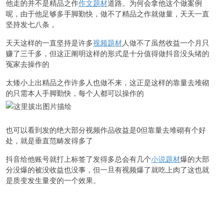
他走的并不是精品之作
作文题材
道路。为何会拿他这个做案例
呢，由于他足够多手脚勤快，做不了精品之作就做量，天天一直
坚持发七八条，
天天这样的一直坚持是许多
视频题材
人做不了虽然收益一个月只
赚了三千多，但这正阐明这样的形式是十分值得做抖音没头绪的
冤家去操作的
太矮小上出精品之作许多人也做不来，这正是这样的靠量去堆砌
的只需本人手脚勤快，每个人都可以操作的
也可以看到发的绝大部分视频作品收益是0但靠量去堆砌有个好
处，就是垂直范畴发得多了
抖音给他账号就打上标签了发得多总会有几个
小说题材
爆的大部
分没爆的被没收益也没事，但一旦有视频爆了就吃上肉了这也就
是质变发生量变的一个效果。