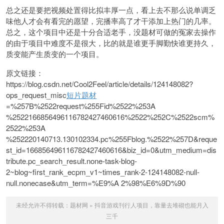
总之还是要把视频处置得比拟丰厚一点，看上去不那么说单调乏
味他人才会有看完的愿望，完播率高了才干添加上热门的几率。
总之，这个项目中还是十分合适老手，没题材可做的冤家去操作
的由于项目中难度不是很大，比的就是谁更手脚勤快谁更持久，
质变能产生质变的一个项目。
原文链接：
https://blog.csdn.net/Cool2Feel/article/details/124148082?
ops_request_misc
短片题材
=%257B%2522request%255Fid%2522%253A
%2522166856496116782427460616%2522%252C%2522scm%
2522%253A
%252220140713.130102334.pc%255Fblog.%2522%257D&reque
st_id=166856496116782427460616&biz_id=0&utm_medium=dis
tribute.pc_search_result.none-task-blog-
2~blog~first_rank_ecpm_v1~times_rank-2-124148082-null-
null.nonecase&utm_term=%E9%A 2%98%E6%9D%90
未经允许不得转载：
题材网
»
抖音游戏刊行人项目，靠量去堆砌也能月入
三千