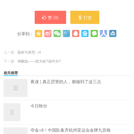
赞 (
0
)
打赏
分享到：
更多
(
0
)
上一篇
题材与类型（4
下一篇
孕酮低——因为啥?该咋办?
相关推荐
夜读 | 真正厉害的人，都做到了这三点
今日秋分
夺金×9！中国队集齐杭州亚运会金牌九宫格