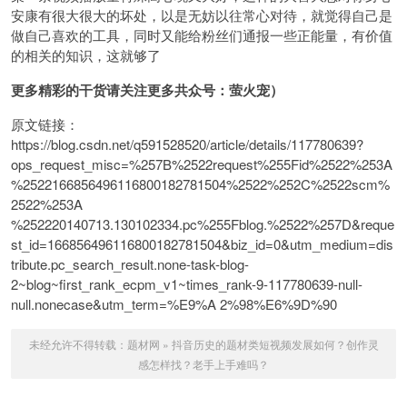
安康有很大很大的坏处，以是无妨以往常心对待，就觉得自己是
做自己喜欢的工具，同时又能给粉丝们通报一些正能量，有价值
的相关的知识，这就够了
更多精彩的干货请关注更多共众号：萤火宠）
原文链接：
https://blog.csdn.net/q591528520/article/details/117780639?
ops_request_misc=%257B%2522request%255Fid%2522%253A
%2522166856496116800182781504%2522%252C%2522scm%
2522%253A
%252220140713.130102334.pc%255Fblog.%2522%257D&reque
st_id=166856496116800182781504&biz_id=0&utm_medium=dis
tribute.pc_search_result.none-task-blog-
2~blog~first_rank_ecpm_v1~times_rank-9-117780639-null-
null.nonecase&utm_term=%E9%A 2%98%E6%9D%90
未经允许不得转载：
题材网
»
抖音历史的题材类短视频发展如何？创作灵
感怎样找？老手上手难吗？