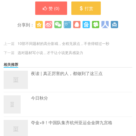
赞 (
0
)
打赏
分享到：
更多
(
0
)
上一篇
10部不同题材的高分影戏，全程无尿点，不舍得错过一秒
下一篇
选对题材写小说，才干让小说更具感染力
相关推荐
夜读 | 真正厉害的人，都做到了这三点
今日秋分
夺金×9！中国队集齐杭州亚运会金牌九宫格