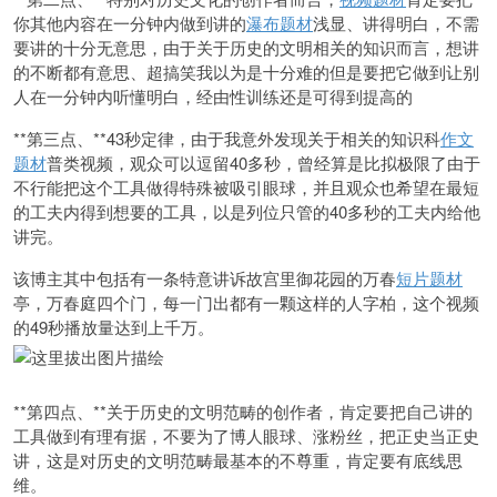
你其他内容在一分钟内做到讲的
瀑布题材
浅显、讲得明白，不需
要讲的十分无意思，由于关于历史的文明相关的知识而言，想讲
的不断都有意思、超搞笑我以为是十分难的但是要把它做到让别
人在一分钟内听懂明白，经由性训练还是可得到提高的
**第三点、**43秒定律，由于我意外发现关于相关的知识科
作文
题材
普类视频，观众可以逗留40多秒，曾经算是比拟极限了由于
不行能把这个工具做得特殊被吸引眼球，并且观众也希望在最短
的工夫内得到想要的工具，以是列位只管的40多秒的工夫内给他
讲完。
该博主其中包括有一条特意讲诉故宫里御花园的万春
短片题材
亭，万春庭四个门，每一门出都有一颗这样的人字柏，这个视频
的49秒播放量达到上千万。
**第四点、**关于历史的文明范畴的创作者，肯定要把自己讲的
工具做到有理有据，不要为了博人眼球、涨粉丝，把正史当正史
讲，这是对历史的文明范畴最基本的不尊重，肯定要有底线思
维。