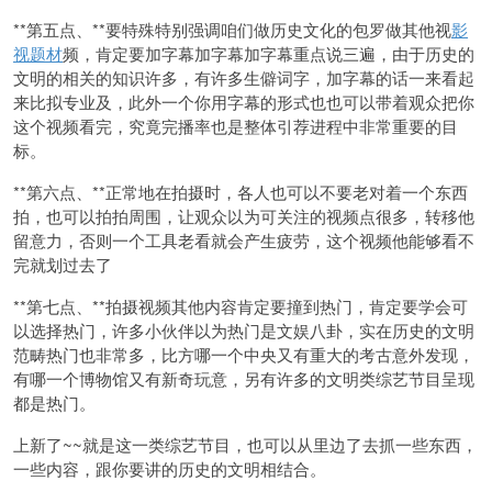
**第五点、**要特殊特别强调咱们做历史文化的包罗做其他视
影
视题材
频，肯定要加字幕加字幕加字幕重点说三遍，由于历史的
文明的相关的知识许多，有许多生僻词字，加字幕的话一来看起
来比拟专业及，此外一个你用字幕的形式也也可以带着观众把你
这个视频看完，究竟完播率也是整体引荐进程中非常重要的目
标。
**第六点、**正常地在拍摄时，各人也可以不要老对着一个东西
拍，也可以拍拍周围，让观众以为可关注的视频点很多，转移他
留意力，否则一个工具老看就会产生疲劳，这个视频他能够看不
完就划过去了
**第七点、**拍摄视频其他内容肯定要撞到热门，肯定要学会可
以选择热门，许多小伙伴以为热门是文娱八卦，实在历史的文明
范畴热门也非常多，比方哪一个中央又有重大的考古意外发现，
有哪一个博物馆又有新奇玩意，另有许多的文明类综艺节目呈现
都是热门。
上新了~~就是这一类综艺节目，也可以从里边了去抓一些东西，
一些内容，跟你要讲的历史的文明相结合。