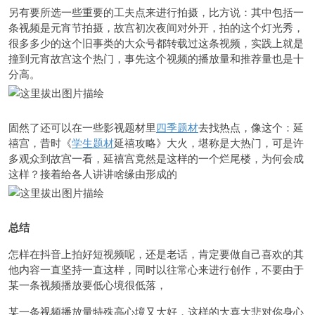
另有要所选一些重要的工夫点来进行拍摄，比方说：其中包括一
条视频是元宵节拍摄，故宫初次夜间对外开，拍的这个灯光秀，
很多多少的这个旧事类的大众号都转载过这条视频，实践上就是
撞到元宵故宫这个热门，事先这个视频的播放量和推荐量也是十
分高。
固然了还可以在一些影视题材里
四季题材
去找热点，像这个：延
禧宫，昔时《
学生题材
延禧攻略》大火，堪称是大热门，可是许
多观众到故宫一看，延禧宫竟然是这样的一个烂尾楼，为何会成
这样？接着给各人讲讲啥缘由形成的
总结
怎样在抖音上拍好短视频呢，还是老话，肯定要做自己喜欢的其
他内容一直坚持一直这样，同时以往常心来进行创作，不要由于
某一条视频播放要低心境很低落，
某一条视频播放量特殊高心境又大好，这样的大喜大悲对你身心