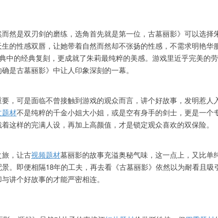
然而然是双刃剑的磨练，选角首先就是第一位，古墓丽影》可以选择
天生的性感双唇，让她带着自然而然却不张扬的性感，不需求明艳华
经典中的经典复刻，更成就了朱莉最纯粹的美感。游戏里近乎完美的
的确是古墓丽影》中让人印象深刻的一幕。
重要，可是面临不曾接触到游戏的观众而言，讲个好故事，发明惹人
文题材
不是纯粹的千金小姐大小姐，或是空有身手的剑士，更是一个
戴着这样的完满人设，再加上高颜值，才是锁定观众喜欢的双保险。
之旅，让古
视频题材
墓丽影的故事充溢奥秘气味，这一点上，又比单
景。即便相隔18年的工夫，再去看《古墓丽影》依然以为耐看且吸
却与讲个好故事的才能严密相连。