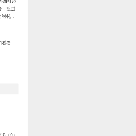
的确引起
岭，渡过
力衬托，
如看看
更多
(
0
)