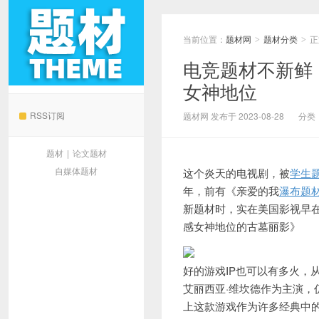
当前位置：
题材网
题材分类
正
>
>
电竞题材不新鲜
女神地位
题材网
RSS订阅
题材网 发布于 2023-08-28
分类
题材
|
论文题材
自媒体题材
这个炎天的电视剧，被
学生
年，前有《亲爱的我
瀑布题
新题材时，实在美国影视早在
感女神地位的古墓丽影》
好的游戏IP也可以有多火，从
艾丽西亚·维坎德作为主演
上这款游戏作为许多经典中