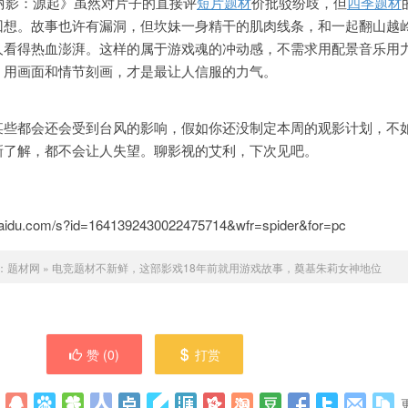
墓丽影：源起》虽然对片子的直接评
短片题材
价批驳纷歧，但
四季题材
回想。故事也许有漏洞，但坎妹一身精干的肌肉线条，和一起翻山越
人看得热血澎湃。这样的属于游戏魂的冲动感，不需求用配景音乐用
，用画面和情节刻画，才是最让人信服的力气。
某些都会还会受到台风的影响，假如你还没制定本周的观影计划，不
新了解，都不会让人失望。聊影视的艾利，下次见吧。
idu.com/s?id=1641392430022475714&wfr=spider&for=pc
：
题材网
»
电竞题材不新鲜，这部影戏18年前就用游戏故事，奠基朱莉女神地位
赞 (
0
)
打赏