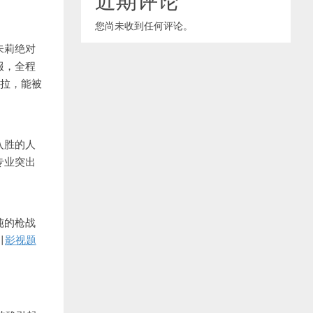
您尚未收到任何评论。
朱莉绝对
服，全程
劳拉，能被
入胜的人
专业突出
纯的枪战
引
影视题