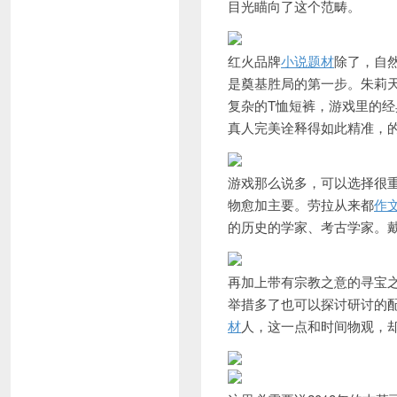
目光瞄向了这个范畴。
红火品牌
小说题材
除了，自
是奠基胜局的第一步。朱莉
复杂的T恤短裤，游戏里的
真人完美诠释得如此精准，
游戏那么说多，可以选择很
物愈加主要。劳拉从来都
作
的历史的学家、考古学家。
再加上带有宗教之意的寻宝
举措多了也可以探讨研讨的配
材
人，这一点和时间物观，