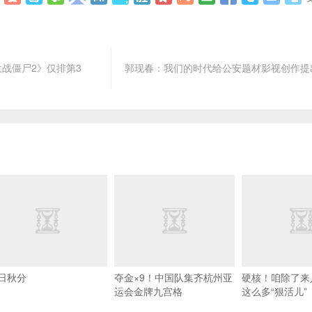
大战僵尸2》仅排第3
郭现春：我们的时代给公安题材影视创作提
日秋分
夺金×9！中国队集齐杭州亚
硬核！咱除了来
运会金牌九宫格
这么多“狠活儿”