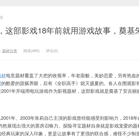
文
，这部影戏18年前就用游戏故事，奠基
：
题材分类
阅读(465)
评论(0)
题材
电竞题材覆盖了大把的收视率，年老面貌，美妙恋爱，另有热血
材
的酷爱的甜腻养眼，后有《全职高手》熄灭盛夏的。各人在围观影
2001年开端用电玩游戏作为影视题材，这部影戏就是奠基了安吉丽
2001年、2003年朱莉自己主演的影戏曾经能感受到影响力，2018
，仍然展现出强大的票房召唤力。探险寻宝题材自身就是影戏宠爱的题
的经典玩家的深入印象，更是让故事有了更强的联合感，难怪不少制