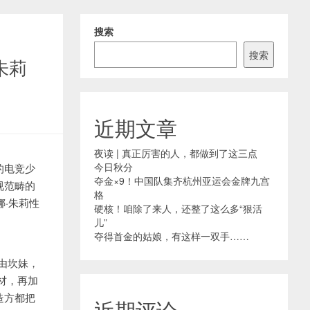
搜索
搜索
朱莉
近期文章
夜读 | 真正厉害的人，都做到了这三点
今日秋分
的电竞少
夺金×9！中国队集齐杭州亚运会金牌九宫
视范畴的
格
娜·朱莉性
硬核！咱除了来人，还整了这么多“狠活
儿”
夺得首金的姑娘，有这样一双手……
年由坎妹，
材，再加
造方都把
近期评论