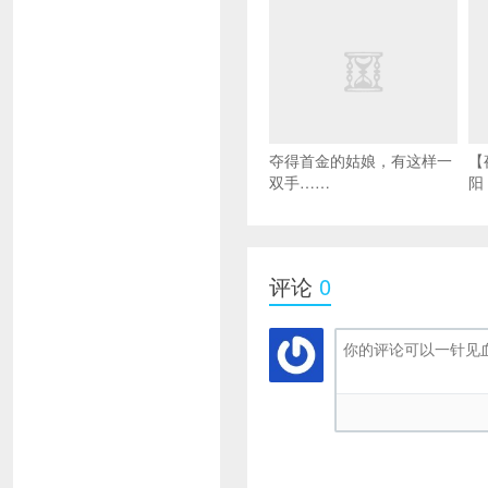
夺得首金的姑娘，有这样一
【
双手……
阳
评论
0