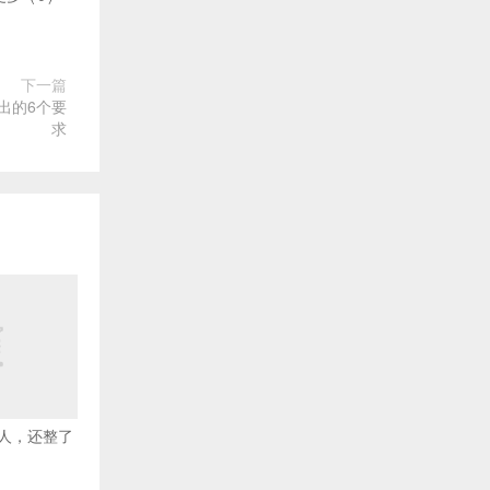
下一篇
出的6个要
求
人，还整了