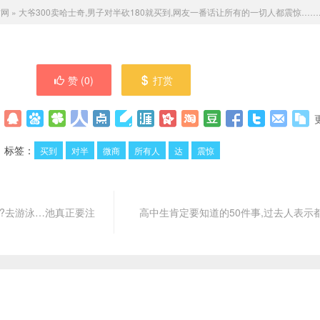
材网
»
大爷300卖哈士奇,男子对半砍180就买到,网友一番话让所有的一切人都震惊……
赞 (
0
)
打赏
标签：
买到
对半
微商
所有人
达
震惊
?去游泳…池真正要注
高中生肯定要知道的50件事,过去人表示