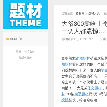
当前位置：
题材网
题材分类
正
>
>
大爷300卖哈士
一切人都震惊…
题材网
RSS订阅
题材网 发布于 2022-09-16
分类
题材
|
论文题材
自媒体题材
更多萌宠
视频题材
萌图欢迎
频题材
看到这样的的一个帖
狗没想到却引来一群人的
学
舍拿狗子
出买
价钱不高，一
哈士奇被一个小
伙看上了经
间懵了…[大兄弟
作文题材
，
材
180按
四季题材
揭1万8吗]
视题材
伙，哈哈哈哈哈