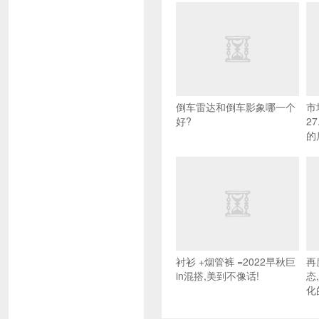
倒车雷达和倒车影象哪一个
市
好?
2
的
衬衫 +烟管裤 =2022早秋巨
再
in混搭,美到不像话!
态
化