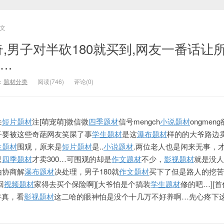
文
奇,男子对半砍180就买到,网友一番话让
….
：
题材分类
阅读(746)
评论(0)
关
短片题材
注[萌宠萌]微信微
四季题材
信号mengch
小说题材
ongmen
子要被这些奇葩网友笑屎了事
学生题材
是这
瀑布题材
样的的大爷路边
生题材
围观，原来是
短片题材
是..
小说题材
.两位老人也是闲来无事，
只
四季题材
才卖300
…可围观的却是
作文题材
不少，
影视题材
就是没人
由协商解
瀑布题材
决处理，男子180就
作文题材
买下了但是路人的挖苦
回
视频题材
家得去买个保险啊][大爷怕是个搞装
学生题材
修的吧…][首
讲真，看
影视题材
这
二哈的眼神怕是没个十几万不好养啊…先心疼下