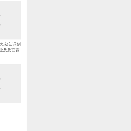
大,获知调剂
业及及面露
了