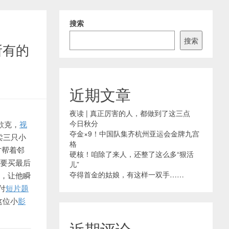
搜索
搜索
所有的
近期文章
夜读 | 真正厉害的人，都做到了这三点
今日秋分
g欲克，
视
夺金×9！中国队集齐杭州亚运会金牌九宫
卖三只小
格
才帮着邻
硬核！咱除了来人，还整了这么多“狠活
要
买最后
儿”
夺得首金的姑娘，有这样一双手……
，让他瞬
付
短片题
这位小
影
近期评论