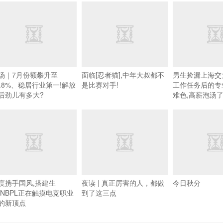
场｜7月份额攀升至
面临[忍者猫],中年大叔都不
男生捡漏上海交
7.8%、稳居行业第一!解放
是比赛对手!
工作任务后的专
后劲儿有多大?
难色,高薪泡汤
度携手国风,搭建生
夜读 | 真正厉害的人，都做
今日秋分
,NBPL正在触摸电竞职业
到了这三点
的新顶点