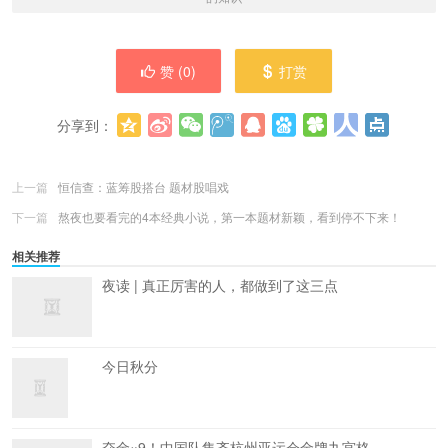
赞 (
0
)
打赏
分享到：
更多
(
0
)
上一篇
恒信查：蓝筹股搭台 题材股唱戏
下一篇
熬夜也要看完的4本经典小说，第一本题材新颖，看到停不下来！
相关推荐
夜读 | 真正厉害的人，都做到了这三点
今日秋分
夺金×9！中国队集齐杭州亚运会金牌九宫格