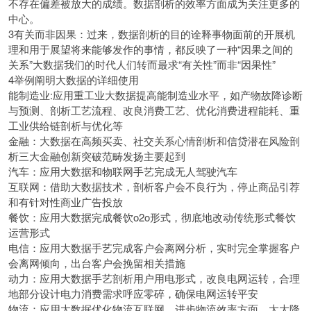
不存在偏差被放大的成绩。数据剖析的效率方面成为关注更多的
中心。
3有关而非因果：过来，数据剖析的目的诠释事物面前的开展机
理和用于展望将来能够发作的事情，都反映了一种“因果之间的
关系”大数据我们的时代人们转而最求“有关性”而非“因果性”
4举例阐明大数据的详细使用
能制造业:应用重工业大数据提高能制造业水平，如产物故降诊断
与预测、剖析工艺流程、改良消费工艺、优化消费进程能耗、重
工业供给链剖析与优化等
金融：大数据在高频买卖、社交关系心情剖析和信贷潜在风险剖
析三大金融创新突破范畴发扬主要起到
汽车：应用大数据和物联网手艺完成无人驾驶汽车
互联网：借助大数据技术，剖析客户会不良行为，停止商品引荐
和有针对性商业广告投放
餐饮：应用大数据完成餐饮o2o形式，彻底地改动传统形式餐饮
运营形式
电信：应用大数据手艺完成客户会离网分析，实时完全掌握客户
会离网倾向，出台客户会挽留相关措施
动力：应用大数据手艺剖析用户用电形式，改良电网运转，合理
地部分设计电力消费需求呼应零碎，确保电网运转平安
物流：应用大数据优化物流互联网，进步物流效率方面，大大降