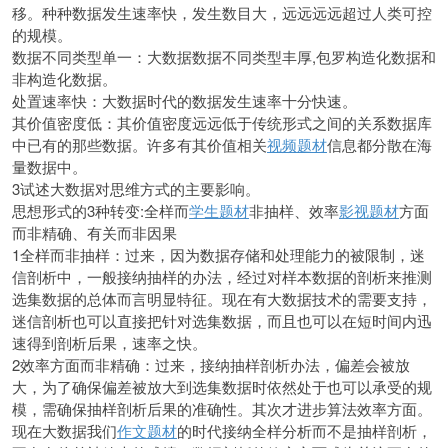
移。种种数据发生速率快，发生数目大，远远远远超过人类可控
的规模。
数据不同类型单一：大数据数据不同类型丰厚,包罗构造化数据和
非构造化数据。
处置速率快：大数据时代的数据发生速率十分快速。
其价值密度低：其价值密度远远低于传统形式之间的关系数据库
中已有的那些数据。许多有其价值相关
视频题材
信息都分散在海
量数据中。
3试述大数据对思维方式的主要影响。
思想形式的3种转变:全样而
学生题材
非抽样、效率
影视题材
方面
而非精确、有关而非因果
1全样而非抽样：过来，因为数据存储和处理能力的被限制，迷
信剖析中，一般接纳抽样的办法，经过对样本数据的剖析来推测
选集数据的总体而言明显特征。现在有大数据技术的需要支持，
迷信剖析也可以直接把针对选集数据，而且也可以在短时间内迅
速得到剖析后果，速率之快。
2效率方面而非精确：过来，接纳抽样剖析办法，偏差会被放
大，为了确保偏差被放大到选集数据时依然处于也可以承受的规
模，需确保抽样剖析后果的准确性。其次才进步算法效率方面。
现在大数据我们
作文题材
的时代接纳全样分析而不是抽样剖析，