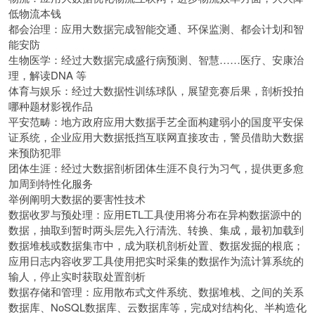
低物流本钱
都会治理：应用大数据完成智能交通、环保监测、都会计划和智
能安防
生物医学：经过大数据完成盛行病预测、智慧……医疗、安康治
理，解读DNA 等
体育与娱乐：经过大数据性训练球队，展望竞赛后果，剖析投拍
哪种题材影视作品
平安范畴：地方政府应用大数据手艺全面构建弱小的国度平安保
证系统，企业应用大数据抵挡互联网直接攻击，警员借助大数据
来预防犯罪
团体生涯：经过大数据剖析团体生涯不良行为习气，提供更多愈
加周到特性化服务
举例阐明大数据的要害性技术
数据收罗与预处理：应用ETL工具使用将分布在异构数据源中的
数据，抽取到暂时两头层先入行清洗、转换、集成，最初加载到
数据堆栈或数据集市中，成为联机剖析处置、数据发掘的根底；
应用日志内容收罗工具使用把实时采集的数据作为流计算系统的
输人，停止实时获取处置剖析
数据存储和管理：应用散布式文件系统、数据堆栈、之间的关系
数据库、NoSQL数据库、云数据库等，完成对结构化、半构造化