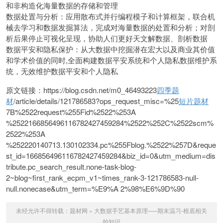
和非构造化海量数据的存储和管理
数据处置与分析：应用散布式并行编程模子和计算框架，联合机
械去学习和数据发掘算法，完成对海量数据的处置和分析；对剖
析后果停止可视化呈现，协助人们更好天文解数据、剖析数据
数据平安和隐私保护：从大数据中挖掘潜在宏大以及商业其价值
和学术价值的同时,全面构建数据平安系统和个人隐私数据维护系
统，无效维护数据平安和个人隐私
原文链接：https://blog.csdn.net/m0_46493223
四季题
材
/article/details/121786583?ops_request_misc=%25
短片题材
7B%2522request%255Fid%2522%253A
%2522166856496116782427459284%2522%252C%2522scm%
2522%253A
%252220140713.130102334.pc%255Fblog.%2522%257D&reque
st_id=166856496116782427459284&biz_id=0&utm_medium=dis
tribute.pc_search_result.none-task-blog-
2~blog~first_rank_ecpm_v1~times_rank-3-121786583-null-
null.nonecase&utm_term=%E9%A 2%98%E6%9D%90
未经允许不得转载：
题材网
»
大数据手艺基本原理—–期末温习-根底相关
的知识