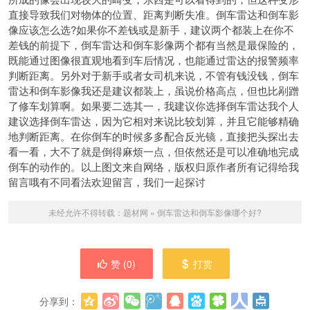
直接导致我们对物体的位置、距离判断失准。倒车雷达和倒车影
像应该怎么选?如果你不差钱或是新手，建议两个都装上在你不
差钱的前提下，倒车雷达和倒车影像两个都有当然是最保险的，
既能通过图像很直观地看到车后情况，也能通过雷达的报警频率
判断距离。另外对于新手或者女司机来说，不管有钱没钱，倒车
雷达和倒车影像我还是建议都装上，虽说价格高点，但也比剐蹭
了修车划算啊。如果要二选其一，我建议你选择倒车雷达我个人
建议选择倒车雷达，因为它相对来说比较划算，并且它能够精确
地判断距离。在你倒车的时候多多配合反光镜，直接把头探出去
看一看，大不了就是倒得麻烦一点，但依然还是可以准确地完成
倒车的动作的。以上图文来自网络，版权归原作者所有记得给我
留言哦有不同看法欢迎留言，我们一起探讨
未经允许不得转载：
题材网
»
倒车雷达和倒车影像哪个好?
赞 (
0
)
打赏
分享到：