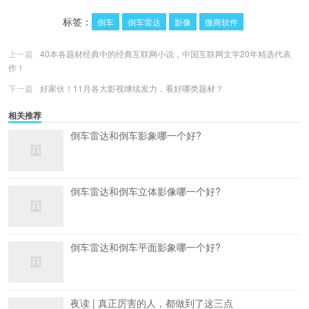
更多
(
0
)
标签：
倒车
倒车雷达
影像
微商软件
上一篇
40本各题材经典中的经典互联网小说，中国互联网文学20年精选代表
作！
下一篇
好家伙！11月各大影视继续发力，看好哪类题材？
相关推荐
倒车雷达和倒车影象哪一个好?
倒车雷达和倒车立体影像哪一个好?
倒车雷达和倒车平面影象哪一个好?
夜读 | 真正厉害的人，都做到了这三点