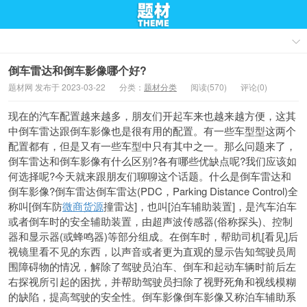
倒车雷达和倒车影像哪个好?
题材网 发布于 2023-03-22
分类：
题材分类
阅读(570)
评论(0)
现在的汽车配置越来越多，朋友们开起车来也越来越方便，这其
中倒车雷达跟倒车影像也是很有用的配置。有一些车型型这两个
配置都有，但是又有一些车型中只有其中之一。那么问题来了，
倒车雷达和倒车影像有什么区别?各有哪些优缺点呢?我们应该如
何选择呢?今天就来跟朋友们聊聊这个话题。什么是倒车雷达和
倒车影像?倒车雷达倒车雷达(PDC，Parking Distance Control)全
称叫[倒车防
微商货源
撞雷达]，也叫[泊车辅助装置]，是汽车泊车
或者倒车时的安全辅助装置，由超声波传感器(俗称探头)、控制
器和显示器(或蜂鸣器)等部分组成。在倒车时，帮助司机[看见]后
视镜里看不见的东西，以声音或者更为直观的显示告知驾驶员周
围障碍物的情况，解除了驾驶员泊车、倒车和起动车辆时前后左
右探视所引起的困扰，并帮助驾驶员扫除了视野死角和视线模糊
的缺陷，提高驾驶的安全性。倒车影像倒车影像又称泊车辅助系