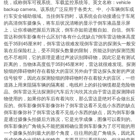
统，或称倒车可视系统、车载监控系统等。英文名称：vehicle
backup camera。该系统广泛应用于各类大、中、小车辆倒车或
行车安全铺助领域。当挂倒车挡时，该系统会自动接通位于车尾
的高清倒车摄像头，将车后状况清晰的显示于倒车液晶显示屏
上，让你准确把握后方路况，倒车亦如前进般自如、自信。倒车
雷达和倒车影像有什么区别?各有什么优缺点?倒车雷达物体高度
低于35到45厘米时，倒车雷达很难发现倒车雷达的探测头一般安
装在后保险杠上，受不同探头数量的限制，所能达到的探测范围
也不尽相同，它的原理是通过声波识别障碍物，因此它是有测试
距离的，当物体高度低于35到45厘米时，雷达就很难发现。探测
较细的障碍物时存在着较大的盲区另外由于雷达探头发射的声波
信号较窄，因此在探测较细的障碍物时存在着较大的盲区，一些
道路上用来阻隔车辆的隔离桩，电线杆上的斜拉钢缆都是危险物
品。倒车雷达无法探测到汽车后方沟坎其次由于雷达是探测障碍
物使用的，如果你的车后有着沟坎，那么雷达是绝对不会做出反
应的。倒车影像倒车影像弥补了倒车雷达看不见低小东西的缺点
倒车影像弥补了倒车雷达看不见低小东西的缺点，因为倒车影像
是通过摄像头拍摄后方路况，它是光学成像，图像可以看到的。
倒车影像的广角镜头不能把握精确位置倒车影像为了尽可能的用
一个摄像头拍到最大的那个角度，往往用的是广角镜头，因此其
所成的像会出现较大的畸变，东西是可以看得到的，但这种变形