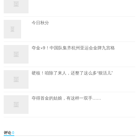
今日秋分
夺金×9！中国队集齐杭州亚运会金牌九宫格
硬核！咱除了来人，还整了这么多“狠活儿”
夺得首金的姑娘，有这样一双手……
评论
0