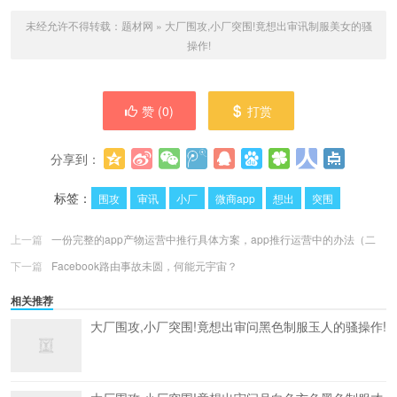
未经允许不得转载：
题材网
»
大厂围攻,小厂突围!竟想出审讯制服美女的骚
操作!
赞 (
0
)
打赏
分享到：
更多
(
0
)
标签：
围攻
审讯
小厂
微商app
想出
突围
上一篇
一份完整的app产物运营中推行具体方案，app推行运营中的办法（二
下一篇
Facebook路由事故未圆，何能元宇宙？
相关推荐
大厂围攻,小厂突围!竟想出审问黑色制服玉人的骚操作!