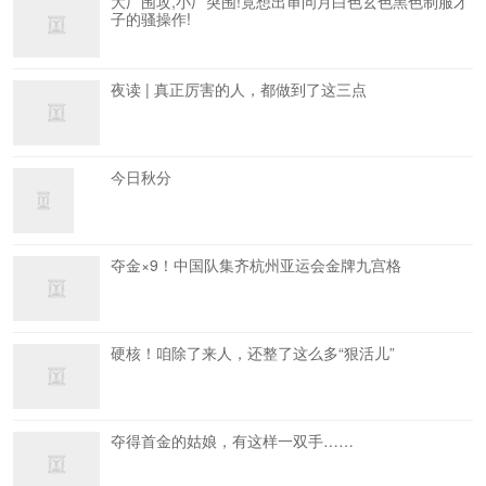
大厂围攻,小厂突围!竟想出审问月白色玄色黑色制服才
子的骚操作!
夜读 | 真正厉害的人，都做到了这三点
今日秋分
夺金×9！中国队集齐杭州亚运会金牌九宫格
硬核！咱除了来人，还整了这么多“狠活儿”
夺得首金的姑娘，有这样一双手……