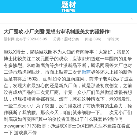
大厂围攻,小厂突围!竟想出审讯制服美女的骚操作!
题材网 发布于 2023-05-05
分类：
题材分类
阅读(396)
评论(0)
游戏X博士，揭秘游戏圈不为人知的奇闻异事！大家好，我是X
博士比较关注二次元圈子的观众，应该都知道这一年圈内的竞争
有多惨烈。米哈游鹰角等少壮派新品不断，腾讯网易等大厂也对
二游市场虎视眈眈。市面上贴着二次元
微商
标签还未上线的新游
足足有将近150款。面对如今的血雨腥风，前阵子老X我做了波盘
点，发现大家最担心的还是新兴厂商，就是那些初次创立，之前
没有成功产品的二次元厂商。毕竟一众小厂们虽然做游戏很有想
法，但规模和资金都有限。然而，就在这种情况下，老X我发现
一些二次元小厂为了突围，反而爆发出了前所未有的生命力，操
作骚断了我的腰。那么今天，咱们就来细聊一下。二次元小厂们
到底该如何突围?其中的佼佼者又整出了什么骚套路?微信号
:newgame17173微博：@游戏X博士DrX扫码关注不迷路在看点
一下 游戏赢不停