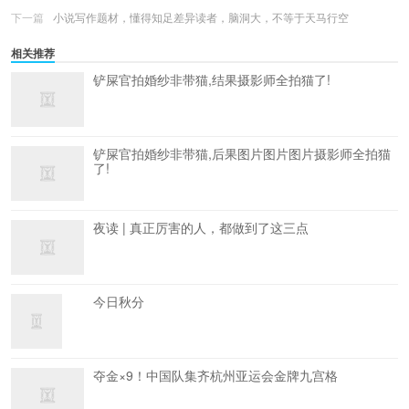
下一篇
小说写作题材，懂得知足差异读者，脑洞大，不等于天马行空
相关推荐
铲屎官拍婚纱非带猫,结果摄影师全拍猫了!
铲屎官拍婚纱非带猫,后果图片图片图片摄影师全拍猫
了!
夜读 | 真正厉害的人，都做到了这三点
今日秋分
夺金×9！中国队集齐杭州亚运会金牌九宫格