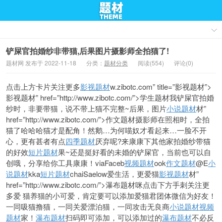
铲屎官拍婚纱非带猫,后果图片摄影师全拍猫了!
题材网 发布于 2022-11-18
分类：
题材分类
阅读(554)
评论(0)
点击上方卡片关注更多
影视题材
w.zibotc.com” title=”影视题材”>
影视题材” href=”http://www.zibotc.com/”>学生题材我铲屎官拍婚
纱时，非要带猫，说不带上猫不完整~后果，图片
小说题材
材”
href=”http://www.zibotc.com/”>作文题材摄影师在照相时，全拍
猫了哈哈哈猫才是配角！然鹅…为何喵奴才看起来…一脸不开
心，更有甚者有点
四季题材
厌弃呢?来康康下其他家拍婚纱带猫
的好效
短片题材
果~还是挺好看的未婚的铲屎官，当前也可以自
创哦，分享给你工具康康！viaFaceb
视频题材
ook
作文题材
@E
小
说题材
kka
短片题材
chaiSaelow爱生活，更爱猫
影视题材
材”
href=”http://www.zibotc.com/”>瀑布题材咪点击下方手刺关注更
多爱 猫养猫的小可爱，肯定要可以添加爱猫君团体微信为好友！
一同吸猫撸猫，一同关爱漂泊猫，一同攻击无良商
小说题材
视频
题材
家！
瀑布题材
扫码即可添加，可以添加过的
瀑布题材
不必反