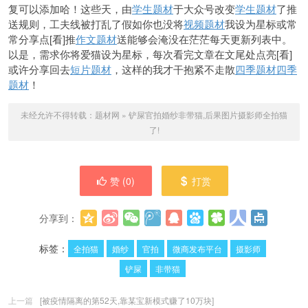
复可以添加哈！这些天，由
学生题材
于大众号改变
学生题材
了推
送规则，工夫线被打乱了假如你也没将
视频题材
我设为星标或常
常分享点[看]推
作文题材
送能够会淹没在茫茫每天更新列表中。
以是，需求你将爱猫设为星标，每次看完文章在文尾处点亮[看]
或许分享回去
短片题材
，这样的我才干抱紧不走散
四季题材
四季
题材
！
未经允许不得转载：
题材网
»
铲屎官拍婚纱非带猫,后果图片摄影师全拍猫
了!
赞 (
0
)
打赏
分享到：
更多
(
0
)
标签：
全拍猫
婚纱
官拍
微商发布平台
摄影师
铲屎
非带猫
上一篇
[被疫情隔离的第52天,靠某宝新模式赚了10万块]