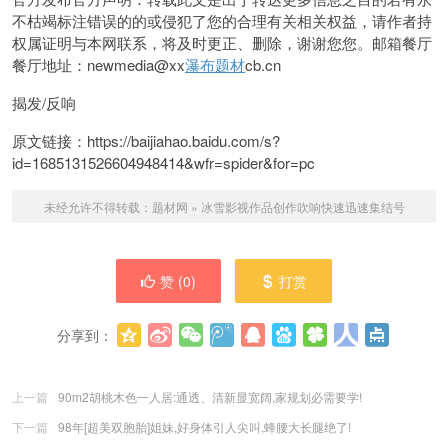
不枯竭标注错误的的或侵犯了您的合理有关相关权益，请作者持
权属证明与本网联系，将及
时更正、删除，谢谢您您。邮箱餐厅
餐厅地址：newmedia@xx
瀑布题材
cb.cn
揭发
/反响
原文链接：https://baijiahao.baidu.com/s?
id=1685131526604948414&wfr=spider&for=pc
未经允许不得转载：
题材网
»
冰雪影视作品创作吹响快速迅速集结号
赞 (
0
)
打赏
分享到：
更多
(
0
)
上一篇
90m2胡桃木色一人居:通透、清新显宽阔,家规划必需要学!
下一篇
98年[超美双胞胎]姐妹,好身体引人尖叫,蜂腰大长腿绝了!