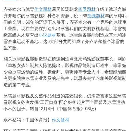
齐齐
哈尔市体育
作文题材
局
局长汤朝龙
四季题材
介
绍了冰球之城
齐齐哈尔的冰雪影视种种各种资源，说：66
视频题材
年的冰球我
们的文明，66年的沉淀下来展开，齐齐哈尔有一个完整的冰球重
工业圈。现在主要在打造出出冰雪我们的文明影视基地、冰雪初
级高级人才培育出
小说题材
基地、冰雪装备能能制造业基地和冰
雪赛事运动不基地，这5大部分共同组成了齐齐哈尔整个冰雪的
生态圈。
相关冰雪影视能制造现在所遇到难点
北京鸿浩影视董事长、网剧
《单板女孩》制片人陈艳提出，影视作品能制造历程中，非常短
少会冰雪运动的
编导、摄像师、剪辑师等专业人才，希望能能能
有更多院校冰雪专业及及的老先生，沉思去去学习相关影视能制
造的第二专业。
冰雪题材影视及文艺作品创造的路还很长，仍消费需求这些冰雪
及影视义务者发挥“工匠肉身”配合好担起片面全面普及冰雪运动
不不的担子。转自12月4日《中国体育报》08版）
永不枯竭：中国体育报】
作文题材
官方发布官方声明：转载此文是出于转达更多信息之目的若有永