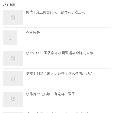
相关推荐
夜读 | 真正厉害的人，都做到了这三点
今日秋分
夺金×9！中国队集齐杭州亚运会金牌九宫格
硬核！咱除了来人，还整了这么多“狠活儿”
夺得首金的姑娘，有这样一双手……