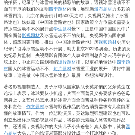
的拍摄，纪录了与冰雪相关的精彩的的故事，透视冰雪运动不不
面前丰厚的我们的文明
四季题材
内涵，展现魅
瀑布题材
力多彩的
冰雪四海。北京冬
奥会倒计时500天之时，央视网又推出了冰雪
路途也》姊妹篇《中国冰雪路途也》国家政策全方位需求需要支
持冰雪运动不不的展开点
学生题材
景下，正是中国中国国民中片
面全面普
影视题材
及冰雪运动不不的良机。央视网作为国家媒
体，照应国家呼唤，
推出《中国冰雪路途也》历
视频题材
史历史
纪录片引荐冰雪运动不不开展，助力北京2022冬奥会。历史的历
史纪录片监制、央视网影音团体个人事业群副总言冰云冯宇在论
坛上说，中止再次谋划和编
短片题材
排，以更好地转达中
四季题
材
国人的冰雪运动不不、
短片题材
冰雪重工业的展开，讲好中国
故事，这是做《中国冰雪路途也》最后一些想法和设计。
著名影视能制造人、男子冰球队国家队队长英如镝的父亲英达在
论坛上表示，冰球要从小抓起，片面全面普及义务要落在爸爸母
亲身上，文艺作品需承担起冰雪片面全面普及种种各种宣传的义
务和责任，
作文题材
冰雪与影视作品的结合消费需求有儿童能看
懂的故事情节。作为一
位悲剧演员，英达激烈强烈建议也也可以
创立出出洋冰雪影视题材作品，将喜剧元素融入冰雪影视作品
中。还透露，央视制作的大头儿子小头爸爸》真人版中，就将
瀑
布题材
大头儿子的饰演局部部分设计成一个打冰球的小孩。