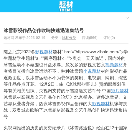
冰雪影视作品创作吹响快速迅速集结号
题材网 发布于 2023-02-19
分类：
题材分类
阅读(566)
评论(0)
随之北京2022冬
影视题材
题材” href=”http://www.zibotc.com/”>学
生题材
学生题材”a=””四序题材<=””>奥会一天天临近，国内外的
冰雪运动不
不氛围也日益浓厚。愈发多的影视文艺义
视频题材
务
者将目光投向冰雪运动不不，种种冰雪题
小说题材
材的影视作品
逐渐
面世，以冰雪运动不不为载体的笑剧、电视剧、网剧、综艺
等作品多点开花。12月
2日，由《冰球那些事儿》责编部筹划
倡
导有关相关组织，央视网支持的冰雪路
途文艺军
号 中国
短片题材
冰雪题材影视及
文艺作品创作论坛》北京举办。诸多冰雪界、文
艺界从业者齐聚，热议冰雪影视作品创作的大
影视题材
机缘与挑
战，双奥城市吹响了冰雪题材影视及文艺作品创作快速迅速集结
号
央视网推出的历史的历史纪录片《冰雪路途也》经由在13个国家