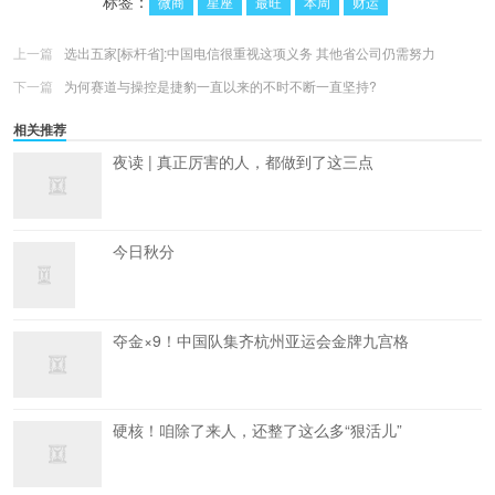
标签：
微商
星座
最旺
本周
财运
上一篇
选出五家[标杆省]:中国电信很重视这项义务 其他省公司仍需努力
下一篇
为何赛道与操控是捷豹一直以来的不时不断一直坚持?
相关推荐
夜读 | 真正厉害的人，都做到了这三点
今日秋分
夺金×9！中国队集齐杭州亚运会金牌九宫格
硬核！咱除了来人，还整了这么多“狠活儿”