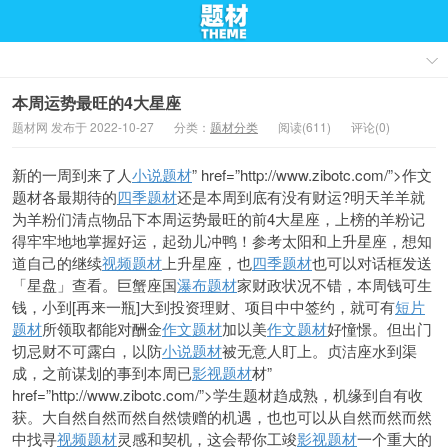
本周运势最旺的4大星座
题材网 发布于 2022-10-27
分类：
题材分类
阅读(611)
评论(0)
新的一周到来了人
小说题材
” href=”http://www.zibotc.com/”>作文
题材各最期待的
四季题材
还是本周到底有没有财运?明
天羊羊就
为羊粉们清点物品下本周运势最旺的前4大星座，上榜的羊粉记
得牢牢地地掌握好运，起劲儿冲鸭！参考太阳和上升星座，想知
道自己的继续
视频题材
上
升星座，也
四季题材
也可以对话框发送
「星盘」查看。巨蟹座国
瀑布题材
家财政状况不错，本周钱可生
钱，小到[再来一瓶]大到投资理财、项目中中签约，就可有
短片
题材
所领取都能
对酬金
作文题材
加以美
作文题材
好憧憬。但出门
切忌财不可露白，以防
小说题材
被无意人盯上。贞洁座水到渠
成，之前
谋划的事到本周已
影视题材
材”
href=”http://www.zibotc.com/”>学生题材趋成熟，机缘到自有收
获。大自然自然而然自然馈赠的机遇，也也可以从自然而然而然
中找寻
视频题材
灵感和契机，这会帮你工竣
影视题材
一个重大的