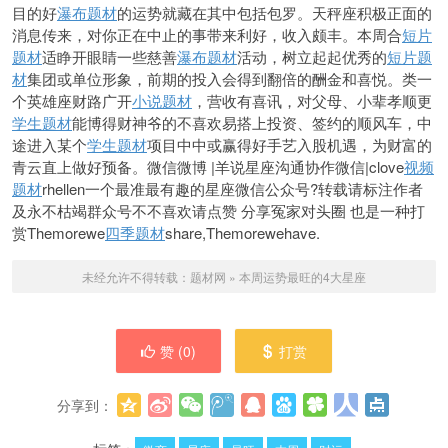
目的好
瀑布题材
的运势就藏在其中包括包罗。天秤座积极正面的
消息传来，对你正在中止的事带来利好，收入颇丰。本周合
短片
题材
适睁开眼睛一些慈善
瀑布题材
活动，树立起起优秀的
短片题
材
集团或单位形象，前期的投入会得到翻倍的酬金和喜悦。类一
个英雄座财路广开
小说题材
，营收有喜讯，对父母、小辈孝顺更
学生题材
能博得财神
爷的不喜欢
易搭上投资、签约的顺风车，中
途进入某个
学生题材
项目中中或赢得好手艺入股机遇，为财富的
青云直上做好预备。微信微博 |羊说星座沟通协作微信|clove
视频
题材
rhellen一个最准最有趣的星座微信公众号?转载请标注作者
及永不枯竭群众号不不喜欢请点赞 分享冤家对头圈 也是一种打
赏
Themorewe
四季题材
share,Themorewehave.
未经允许不得转载：
题材网
»
本周运势最旺的4大星座
赞 (
0
)
打赏
分享到：
更多
(
0
)